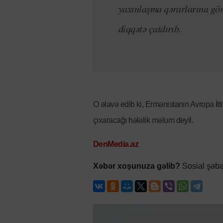
yaxınlaşma qərarlarına gö
diqqətə çatdırıb.
O əlavə edib ki, Ermənistanın Avropa İtt
çıxaracağı hələlik məlum deyil.
DenMedia.az
Xəbər xoşunuza gəlib?
Sosial şəbə