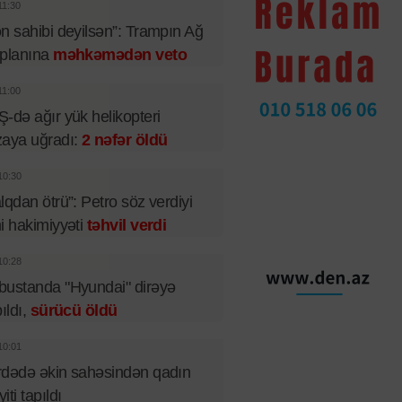
11:30
n sahibi deyilsən”: Trampın Ağ
 planına
məhkəmədən veto
11:00
-də ağır yük helikopteri
aya uğradı:
2 nəfər öldü
10:30
lqdan ötrü”: Petro söz verdiyi
i hakimiyyəti
təhvil verdi
10:28
ustanda "Hyundai" dirəyə
pıldı,
sürücü öldü
10:01
dədə əkin sahəsindən qadın
iti tapıldı