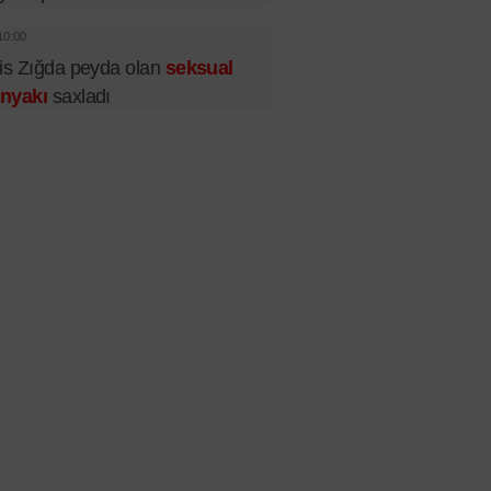
10:00
is Zığda peyda olan
seksual
nyakı
saxladı