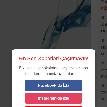
Xo
dü
Sab
dig
Hör
onl
Ən Son Xəbərləri Qaçırmayın!
Bizi sosial şəbəkələrdə izləyin və ən son
Pir
xəbərlərdən anında xəbərdar olun.
mey
Facebook-da İzlə
VAZ
Instagram-da İzlə
xəs