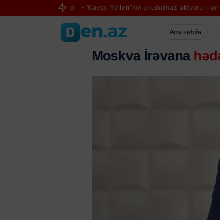
rdarlıq etdi
“Kavak Yelleri”nin unudulmaz aktyoru illər sonra görün
Ana səhifə
Moskva İrəvana
hədə