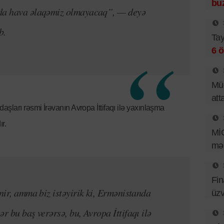
bu
 da hava əlaqəmiz olmayacaq”, — deyə
b.
Tay
6 ö
Müd
att
şları rəsmi İrəvanın Avropa İttifaqı ilə yaxınlaşma
r.
Mİ
mər
Fin
ənir, amma biz istəyirik ki, Ermənistanda
üzv
r bu baş verərsə, bu, Avropa İttifaqı ilə