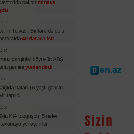
cavənddə traktor
minaya
şdü
12:37
ahın havası: Bir tərəfdə dolu,
ər tərəfdə
40 dərəcə isti
12:30
müz gərginliyi böyüyür: ABŞ
arla gəmini
yönləndirdi
12:11
şağıda batan 16 yaşlı gəncin
iti tapıldı
12:00
-la KIA toqquşdu: 5 nəfər
təxanaya yerləşdirildi