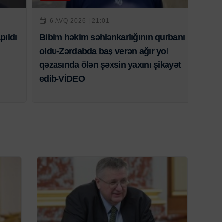
6 AVQ 2026 | 21:01
pıldı
Bibim həkim səhlənkarlığının qurbanı
oldu-Zərdabda baş verən ağır yol
qəzasında ölən şəxsin yaxını şikayət
edib-VİDEO