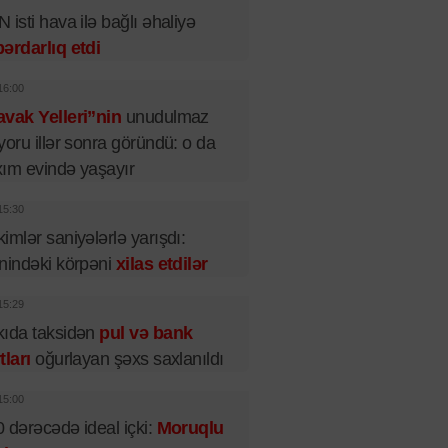
 isti hava ilə bağlı əhaliyə
ərdarlıq etdi
16:00
vak Yelleri”nin
unudulmaz
yoru illər sonra göründü: o da
ım evində yaşayır
15:30
imlər saniyələrlə yarışdı:
nindəki körpəni
xilas etdilər
15:29
ıda taksidən
pul və bank
tları
oğurlayan şəxs saxlanıldı
15:00
 dərəcədə ideal içki:
Moruqlu