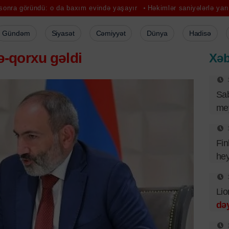
dü: o da baxım evində yaşayır
Həkimlər saniyələrlə yarışdı: bətnində
Gündəm
Siyasət
Cəmiyyət
Dünya
Hadisə
-qorxu gəldi
Xəb
Sa
mey
Fin
hey
Lio
dəy