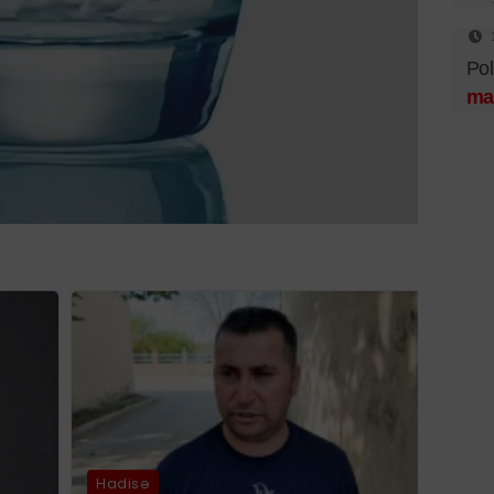
Pol
ma
Hadisə