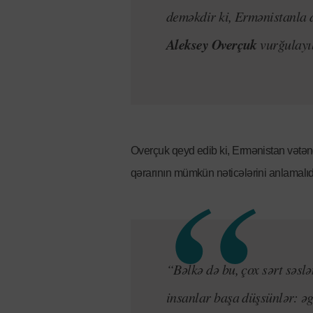
deməkdir ki, Ermənistanla
Aleksey Overçuk
vurğulayı
Overçuk qeyd edib ki, Ermənistan vətənda
qərarının mümkün nəticələrini anlamalıdı
“Bəlkə də bu, çox sərt səsl
insanlar başa düşsünlər: əgə