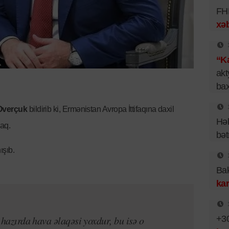
FHN
xəb
“Ka
akt
bax
Overçuk
bildirib ki, Ermənistan Avropa İttifaqına daxil
Hək
caq.
bət
ışıb.
Bak
kar
ə hazırda hava əlaqəsi yoxdur, bu isə o
+30