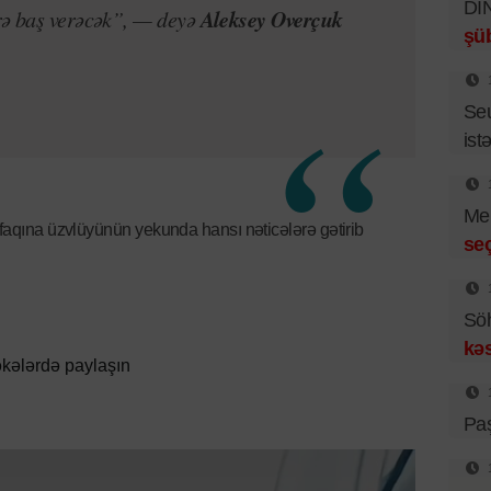
DİN
Aleksey Overçuk
rə baş verəcək”, — deyə
şüb
Se
istə
Mer
ifaqına üzvlüyünün yekunda hansı nəticələrə gətirib
se
Sö
kəs
kələrdə paylaşın
Pa