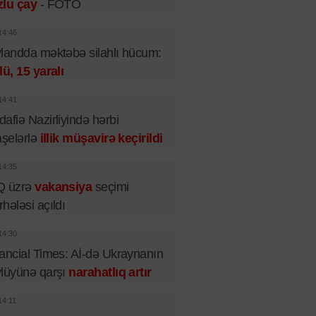
zlu çay
- FOTO
14:46
landda məktəbə silahlı hücum:
lü, 15 yaralı
14:41
afiə Nazirliyində hərbi
aşelərlə
illik müşavirə keçirildi
14:35
Q üzrə
vakansiya
seçimi
hələsi açıldı
14:30
ancial Times: Aİ-də Ukraynanın
lüyünə qarşı
narahatlıq artır
14:11