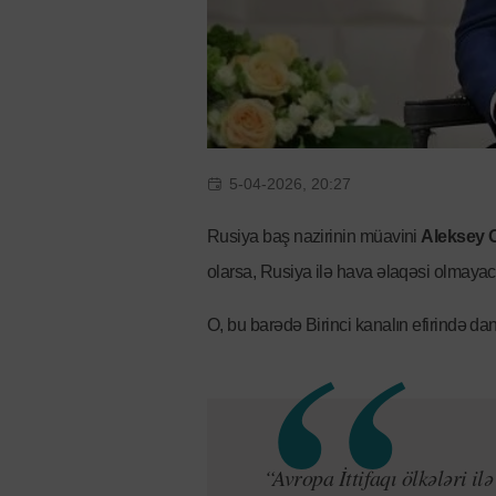
5-04-2026, 20:27
Rusiya baş nazirinin müavini
Aleksey 
olarsa, Rusiya ilə hava əlaqəsi olmaya
O, bu barədə Birinci kanalın efirində dan
“Avropa İttifaqı ölkələri il