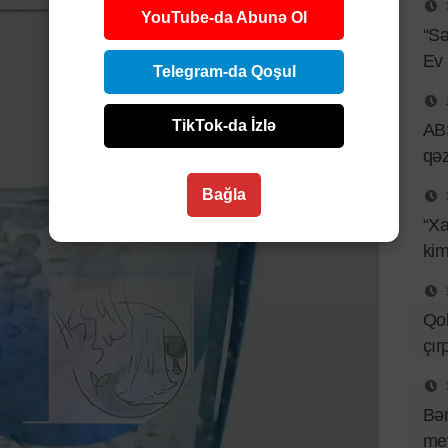
YouTube-da Abunə Ol
“Sə
Ev
Telegram-da Qoşul
TikTok-da İzlə
ABŞ
qəz
Bağla
“Xa
kim
Qob
çır
Bər
mey