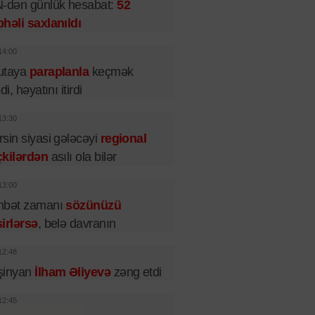
-dən günlük hesabat:
52
həli saxlanıldı
14:00
utaya
paraplanla
keçmək
di, həyatını itirdi
13:30
sin siyasi gələcəyi
regional
çkilərdən
asılı ola bilər
13:00
hbət zamanı
sözünüzü
irlərsə
, belə davranın
12:48
şinyan
İlham Əliyevə
zəng etdi
12:45