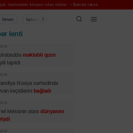
ki körpəni xilas etdilər
Bakıda taksidən pul və bank kartları oğurla
İdman
İqtisadiyyat
Şou-biznes
Müsahibə
Mədə
ər lenti
16:33
birabadda
məktəbli qızın
iti tapıldı
16:30
landiya Rusiya sərhədində
van keçidlərini
bağladı
16:26
nel Messinin atası
dünyasını
işdi
16:19