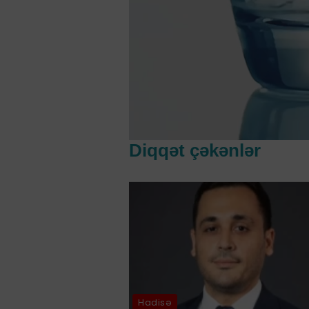
Diqqət çəkənlər
Hadisə