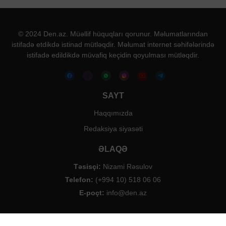
© 2024 Den.az. Müəllif hüquqları qorunur. Məlumatlarından
istifadə etdikdə istinad mütləqdir. Məlumat internet səhifələrində
istifadə edildikdə müvafiq keçidin qoyulması mütləqdir.
SAYT
Haqqımızda
Redaksiya siyasəti
ƏLAQƏ
Təsisçi:
Nizami Rəsulov
Telefon:
(+994 10) 518 06 06
E-poçt:
info@den.az