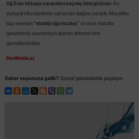
Ağ Evin birbaşa nəzarətinə keçmiş kimi görünür
. Bu
vəziyyət ölkə daxilində sərt tənqid dalğası yaradıb. Müxaliflər
baş verənləri
“strateji uğursuzluq”
və əsas müdafiə
qərarlarında suverenliyin qismən itirilməsi kimi
qiymətləndiriblər.
DenMedia.az
Xəbər xoşunuza gəlib?
Sosial şəbəkələrdə paylaşın