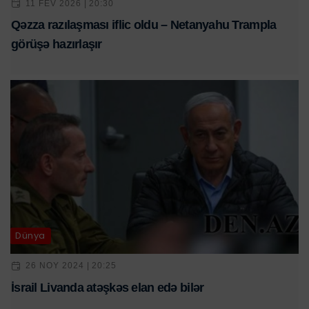
11 FEV 2026 | 20:30
Qəzza razılaşması iflic oldu – Netanyahu Trampla
görüşə hazırlaşır
Dünya
26 NOY 2024 | 20:25
​İsrail Livanda atəşkəs elan edə bilər