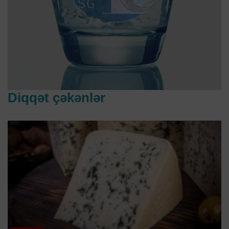
Diqqət çəkənlər