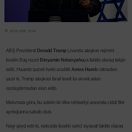
18-04-2026, 19:00
ABŞ Prezidenti
Donald Tramp
Livanda atəşkəs rejimini
İsrailin Baş naziri
Binyamin Netanyahu
ya faktiki olaraq təlqin
edib. Haaretz qəzeti hərbi analitik
Amos Harel
ə istinadən
yazır ki, Tramp atəşkəsi İsrail tərəfi ilə əvvəlcədən
razılaşdırmadan elan edib.
Məlumata görə, bu addım iki ölkə rəhbərliyi arasında ciddi fikir
ayrılıqlarına səbəb olub.
Nəşr qeyd edir ki, nəticədə İsrailin xarici siyasəti faktiki olaraq