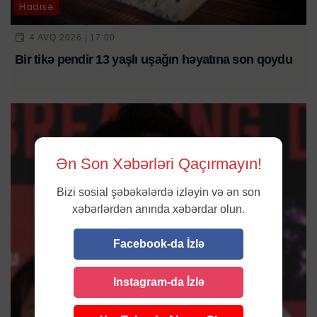
Hadisə
4 AVQ 2026 | 17:00
Bir tikə pendir 13 yaşlı uşağın həyatına son qoydu
Ən Son Xəbərləri Qaçırmayın!
Bizi sosial şəbəkələrdə izləyin və ən son
xəbərlərdən anında xəbərdar olun.
Facebook-da İzlə
Instagram-da İzlə