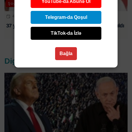
YouTube-da Abunə Ol
Şou-biznes
4 AVQ 2026 | 14:30
Telegram-da Qoşul
37 yaşlı aktyor və parodiya ustası evində ölü tapıldı
TikTok-da İzlə
Bağla
Digər xəbərlər