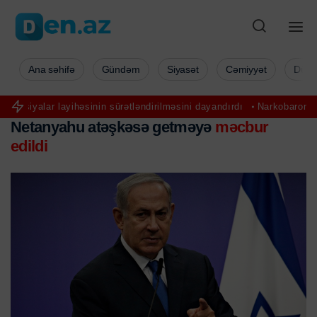
Ana səhifə
Gündəm
Siyasət
Cəmiyyət
Düny
ar layihəsinin sürətləndirilməsini dayandırdı
Narkobaronla əlbir ol
Netanyahu atəşkəsə getməyə
məcbur
edildi