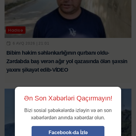
Hadisə
6 AVQ 2026 | 21:01
Bibim həkim səhlənkarlığının qurbanı oldu-
Zərdabda baş verən ağır yol qəzasında ölən şəxsin
yaxını şikayət edib-VİDEO
Ən Son Xəbərləri Qaçırmayın!
Bizi sosial şəbəkələrdə izləyin və ən son
xəbərlərdən anında xəbərdar olun.
Facebook-da İzlə