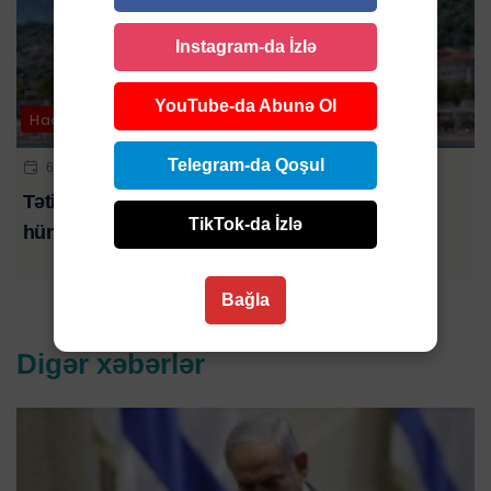
Instagram-da İzlə
YouTube-da Abunə Ol
Hadisə
Telegram-da Qoşul
6 AVQ 2026 | 10:00
Tətil əyləncəsi kabusa çevrildi: turistlər 50 metr
TikTok-da İzlə
hündürlükdən yerə düşdü
Bağla
Digər xəbərlər