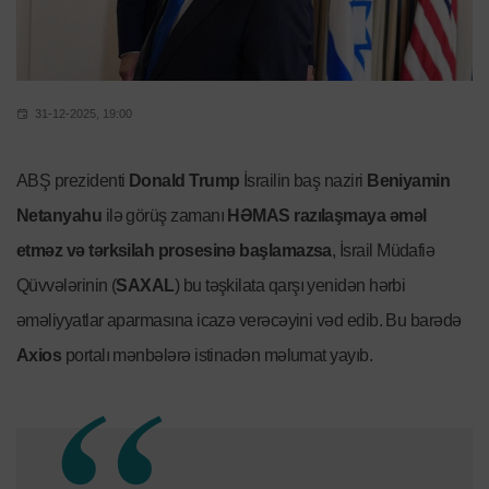
31-12-2025, 19:00
ABŞ prezidenti
Donald Trump
İsrailin baş naziri
Beniyamin
Netanyahu
ilə görüş zamanı
HƏMAS razılaşmaya əməl
etməz və tərksilah prosesinə başlamazsa
, İsrail Müdafiə
Qüvvələrinin (
SAXAL
) bu təşkilata qarşı yenidən hərbi
əməliyyatlar aparmasına icazə verəcəyini vəd edib. Bu barədə
Axios
portalı mənbələrə istinadən məlumat yayıb.