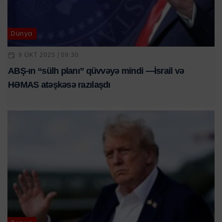
Dünya
9 OKT 2025 | 09:30
ABŞ-ın “sülh planı” qüvvəyə mindi —İsrail və
HƏMAS atəşkəsə razılaşdı