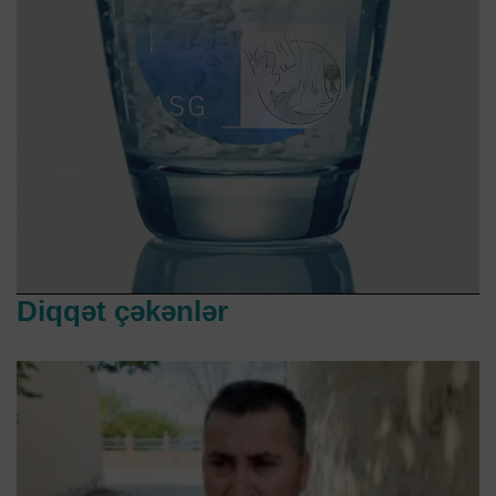
Diqqət çəkənlər