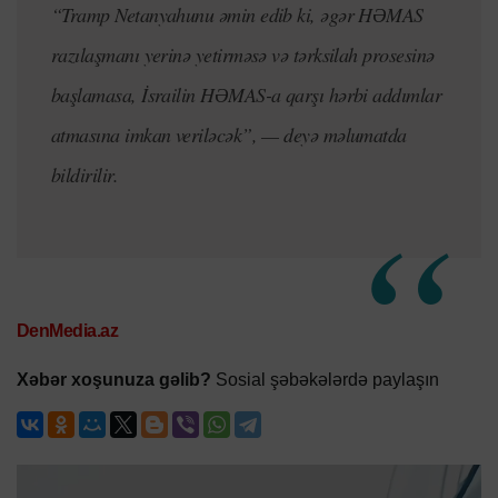
“Tramp Netanyahunu əmin edib ki, əgər HƏMAS
razılaşmanı yerinə yetirməsə və tərksilah prosesinə
başlamasa, İsrailin HƏMAS-a qarşı hərbi addımlar
atmasına imkan veriləcək”, — deyə məlumatda
bildirilir.
DenMedia.az
Xəbər xoşunuza gəlib?
Sosial şəbəkələrdə paylaşın