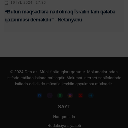
16 IYL 2024 | 17:36
“Bütün məqsədlərə nail olmaq İsrailin tam qələbə
qazanması deməkdir" - Netanyahu
© 2024 Den.az. Müəllif hüquqları qorunur. Məlumatlarından
istifadə etdikdə istinad mütləqdir. Məlumat internet səhifələrində
istifadə edildikdə müvafiq keçidin qoyulması mütləqdir.
SAYT
Haqqımızda
Redaksiya siyasəti