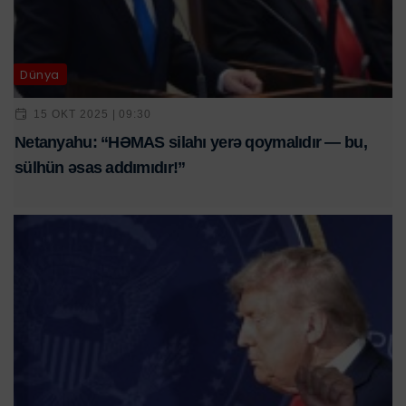
Dünya
15 OKT 2025 | 09:30
Netanyahu: “HƏMAS silahı yerə qoymalıdır — bu,
sülhün əsas addımıdır!”