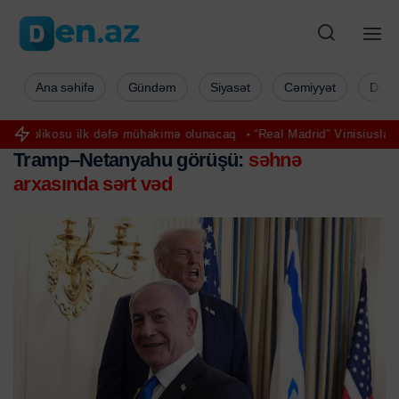
Ana səhifə
Gündəm
Siyasət
Cəmiyyət
Düny
likosu ilk dəfə mühakimə olunacaq
“Real Madrid” Vinisiusla müqavilə
Tramp–Netanyahu görüşü:
səhnə
arxasında sərt vəd