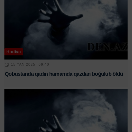
Hadisə
15 YAN 2025 | 09:40
Qobustanda qadın hamamda qazdan boğulub öldü