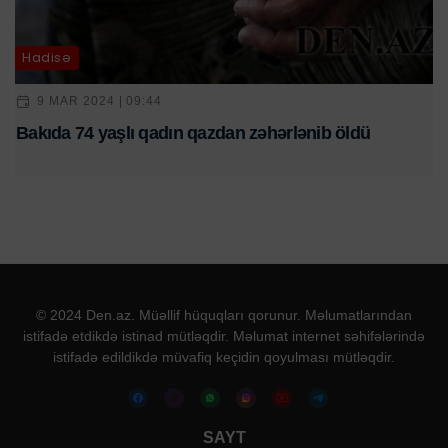
Hadisə
9 MAR 2024 | 09:44
Bakıda 74 yaşlı qadın qazdan zəhərlənib öldü
© 2024 Den.az. Müəllif hüquqları qorunur. Məlumatlarından
istifadə etdikdə istinad mütləqdir. Məlumat internet səhifələrində
istifadə edildikdə müvafiq keçidin qoyulması mütləqdir.
SAYT