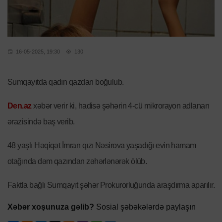
16-05-2025, 19:30
130
Sumqayıtda qadın qazdan boğulub.
Den.az
xəbər verir ki, hadisə şəhərin 4-cü mikrorayon adlanan
ərazisində baş verib.
48 yaşlı Həqiqət İmran qızı Nəsirova yaşadığı evin hamam
otağında dəm qazından zəhərlənərək ölüb.
Faktla bağlı Sumqayıt şəhər Prokurorluğunda araşdırma aparılır.
Xəbər xoşunuza gəlib?
Sosial şəbəkələrdə paylaşın