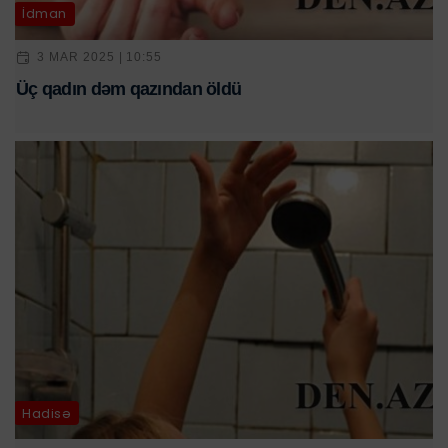
İdman
3 MAR 2025 | 10:55
Üç qadın dəm qazından öldü
Hadisə