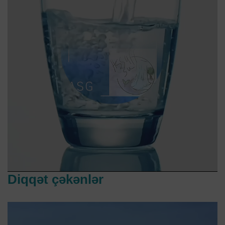
Diqqət çəkənlər