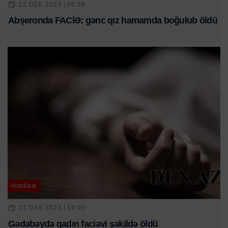
22 DEK 2023 | 09:56
Abşeronda FACİƏ: gənc qız hamamda boğulub öldü
Hadisə
23 DEK 2023 | 19:05
Gədəbəydə qadın faciəvi şəkildə öldü