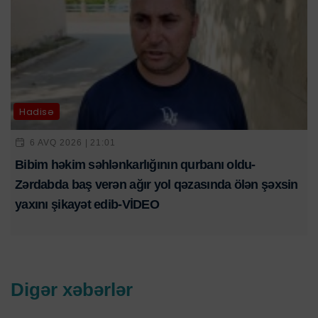
Hadisə
6 AVQ 2026 | 21:01
Bibim həkim səhlənkarlığının qurbanı oldu-
Zərdabda baş verən ağır yol qəzasında ölən şəxsin
yaxını şikayət edib-VİDEO
Digər xəbərlər