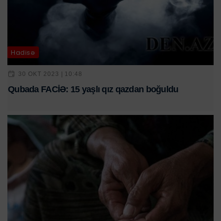
Hadisə
30 OKT 2023 | 10:48
Qubada FACİƏ: 15 yaşlı qız qazdan boğuldu