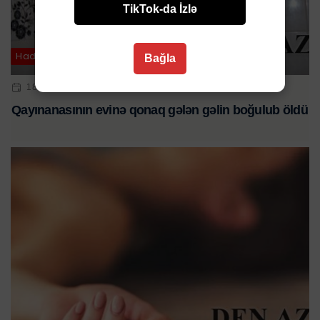
TikTok-da İzlə
Hadisə
Bağla
18 FEV 2025 | 10:30
Qayınanasının evinə qonaq gələn gəlin boğulub öldü