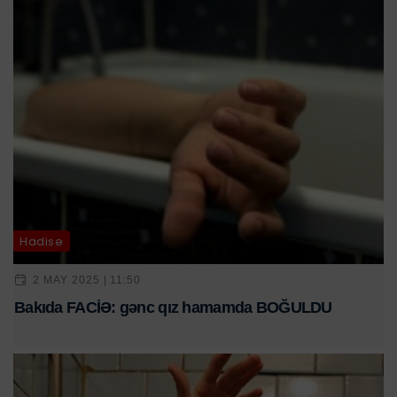
Hadisə
2 MAY 2025 | 11:50
Bakıda FACİƏ: gənc qız hamamda BOĞULDU