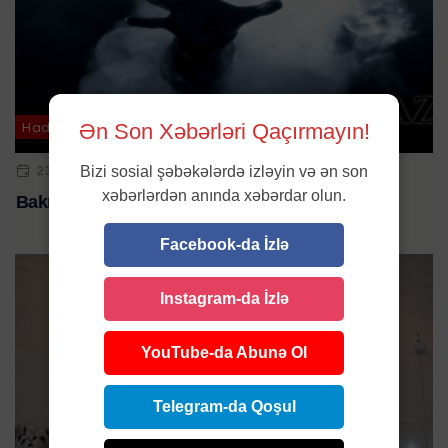
Hadisə
Ən Son Xəbərləri Qaçırmayın!
Bizi sosial şəbəkələrdə izləyin və ən son
23 YAN 2024 | 09:20
xəbərlərdən anında xəbərdar olun.
Bakıda kişi qazdan zəhərlənib öldü
Facebook-da İzlə
Instagram-da İzlə
YouTube-da Abunə Ol
Telegram-da Qoşul