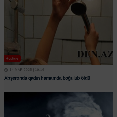
Hadisə
14 MAR 2025 | 10:16
Abşeronda qadın hamamda boğulub öldü