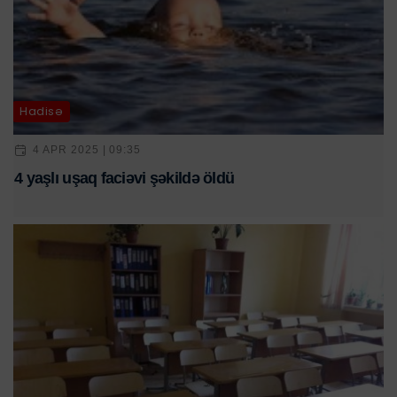
Hadisə
4 APR 2025 | 09:35
4 yaşlı uşaq faciəvi şəkildə öldü