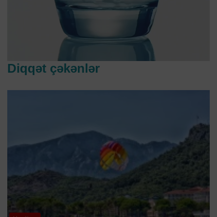
Diqqət çəkənlər