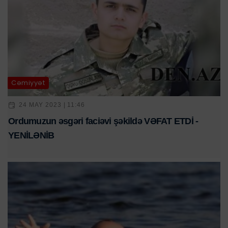
Cəmiyyət
24 MAY 2023 | 11:46
Ordumuzun əsgəri faciəvi şəkildə VƏFAT ETDİ -
YENİLƏNİB