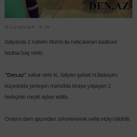
4-12-2023, 09:47
726
Salyanda 2 nəfərin ölümü ilə nəticələnən bədbəxt
hadisə baş verib.
"Den.az"
xəbər verir ki, Salyan şəhəti N.Babayev
küçəsində yerləşən mənzildə kirayə yaşayan 2
hərbçinin meyiti aşkar edilib.
Onların dəm qazından zəhərlənərək vəfat etdiyi bildirilir.