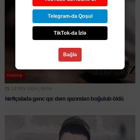
Telegram-da Qoşul
TikTok-da İzlə
Bağla
Hadisə
12 FEV 2024 | 09:59
Neftçalada gənc qız dəm qazından boğulub öldü