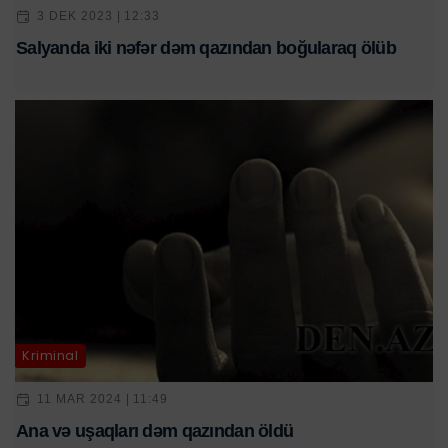
3 DEK 2023 | 12:33
Salyanda iki nəfər dəm qazından boğularaq ölüb
Kriminal
11 MAR 2024 | 11:49
Ana və uşaqları dəm qazından öldü