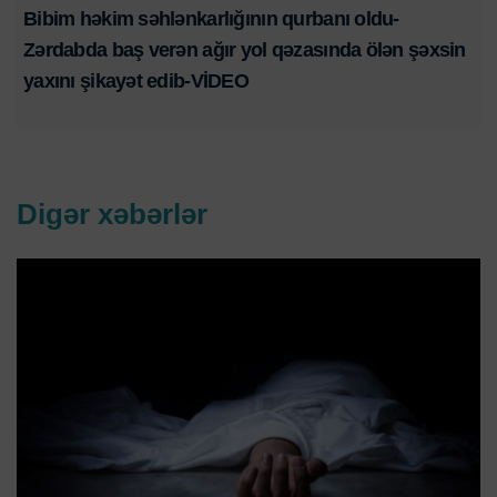
Bibim həkim səhlənkarlığının qurbanı oldu-
Zərdabda baş verən ağır yol qəzasında ölən şəxsin
yaxını şikayət edib-VİDEO
Digər xəbərlər