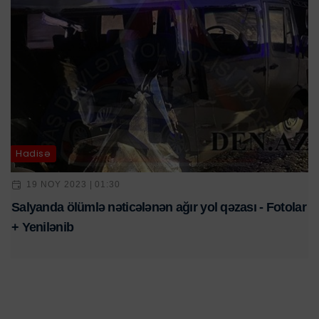
Hadisə
19 NOY 2023 | 01:30
Salyanda ölümlə nəticələnən ağır yol qəzası - Fotolar
+ Yenilənib