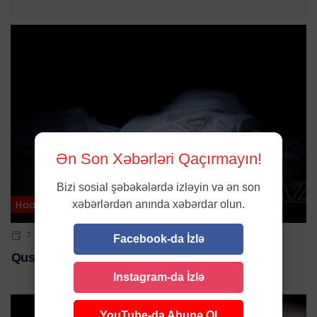
Ən Son Xəbərləri Qaçırmayın!
Bizi sosial şəbəkələrdə izləyin və ən son
xəbərlərdən anında xəbərdar olun.
Hadisə
7 MAY 2024 | 09:37
Facebook-da İzlə
Qusarda 32 yaşlı qadın faciəvi şəkildə öldü
Instagram-da İzlə
YouTube-da Abunə Ol