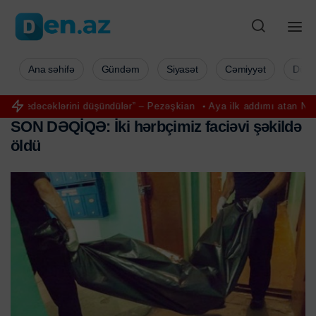
Ana səhifə
Gündəm
Siyasət
Cəmiyyət
Düny
rini düşündülər” – Pezəşkian
Aya ilk addımı atan Nil Armstronqun u
S
O
N
D
Ə
Q
İ
Q
Ə
:
İ
k
i
h
ə
r
b
ç
i
m
i
z
f
a
c
i
ə
v
i
ş
ə
k
i
l
d
ə
ö
l
d
ü