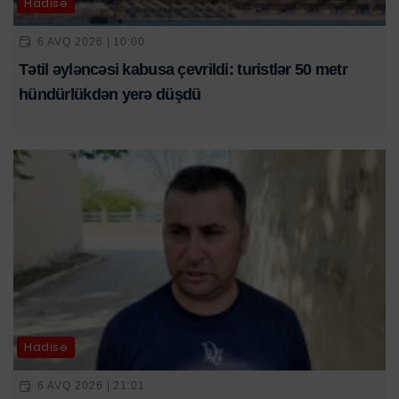
Hadisə
6 AVQ 2026 | 10:00
Tətil əyləncəsi kabusa çevrildi: turistlər 50 metr
hündürlükdən yerə düşdü
Hadisə
6 AVQ 2026 | 21:01