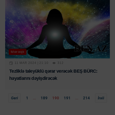
Maraqlı
11 MAR 2024 | 21:10
312
Tezliklə taleyüklü qərar verəcək BEŞ BÜRC:
həyatlarını dəyişdirəcək
Geri
1
...
189
190
191
...
214
İrəli