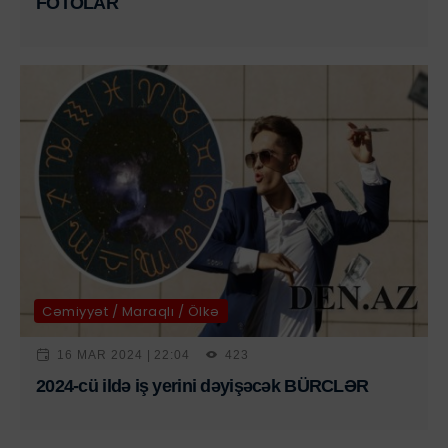
FOTOLAR
Cəmiyyət / Maraqlı / Ölkə
16 MAR 2024 | 22:04
423
2024-cü ildə iş yerini dəyişəcək BÜRCLƏR