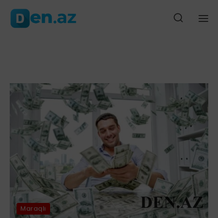
rdabda baş verən ağır yol qəzasında ölən şəxsin yaxını şikayət edib-
Ana səhifə
Gündəm
Siyasət
Cəmiyyət
Düny
Maraqlı