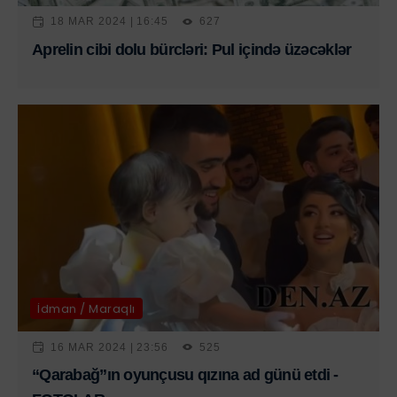
18 MAR 2024 | 16:45
627
Aprelin cibi dolu bürcləri: Pul içində üzəcəklər
İdman / Maraqlı
16 MAR 2024 | 23:56
525
“Qarabağ”ın oyunçusu qızına ad günü etdi -