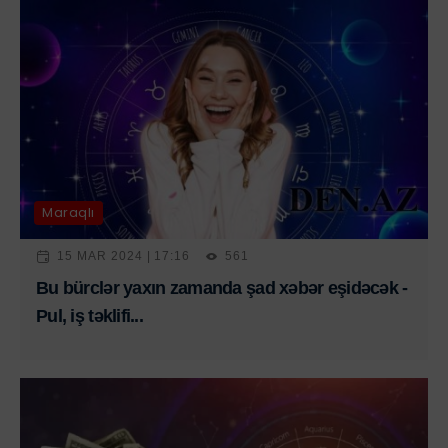
Maraqlı
15 MAR 2024 | 17:16
561
Bu bürclər yaxın zamanda şad xəbər eşidəcək -
Pul, iş təklifi...