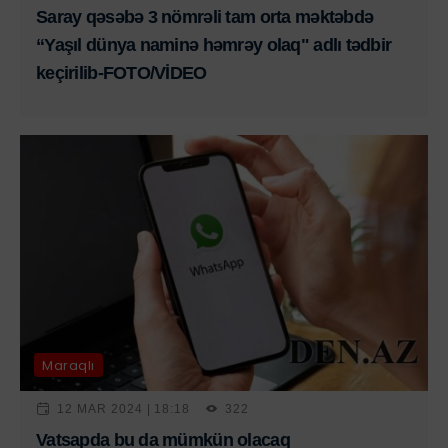
Saray qəsəbə 3 nömrəli tam orta məktəbdə
“Yaşıl dünya naminə həmrəy olaq" adlı tədbir
keçirilib-FOTO/VİDEO
Maraqlı
12 MAR 2024 | 18:18
322
Vatsapda bu da mümkün olacaq