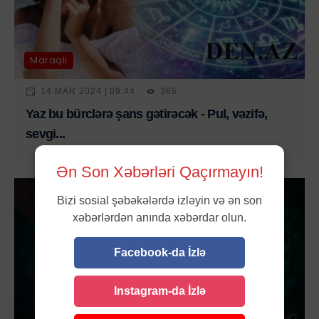
Maraqlı
14 MAR 2024 | 09:44
386
Yaz bu bürclərə şans gətirəcək - Pul, vəzifə,
sevgi...
Ən Son Xəbərləri Qaçırmayın!
Bizi sosial şəbəkələrdə izləyin və ən son
xəbərlərdən anında xəbərdar olun.
Facebook-da İzlə
Instagram-da İzlə