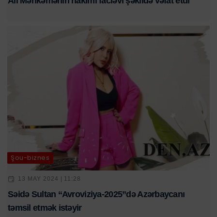
Ali Məhkəmənin hakimi faciəvi şəkildə vəfat etdi
Şou-biznes
13 MAY 2024 | 11:28
Səidə Sultan “Avroviziya-2025”də Azərbaycanı
təmsil etmək istəyir