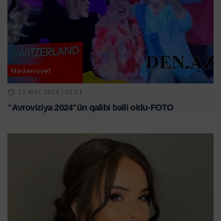
Mədəniyyət
12 MAY 2024 | 02:51
"Avroviziya 2024"ün qalibi bəlli oldu-FOTO