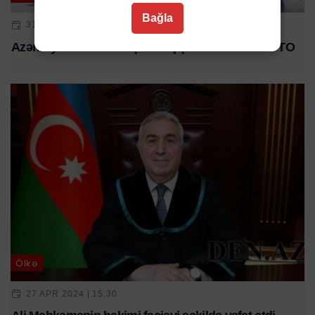
Bağla
31 YAN 2024 | 10:04
Azərbaycanın tanınmış musiqiçisi vəfat etdi - FOTO
Ölkə
27 APR 2024 | 15:30