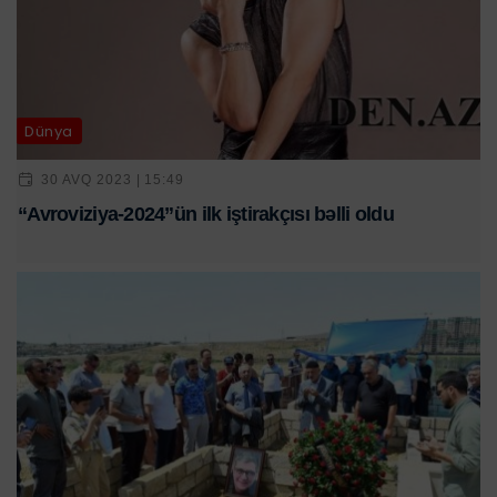
Dünya
30 AVQ 2023 | 15:49
“Avroviziya-2024”ün ilk iştirakçısı bəlli oldu