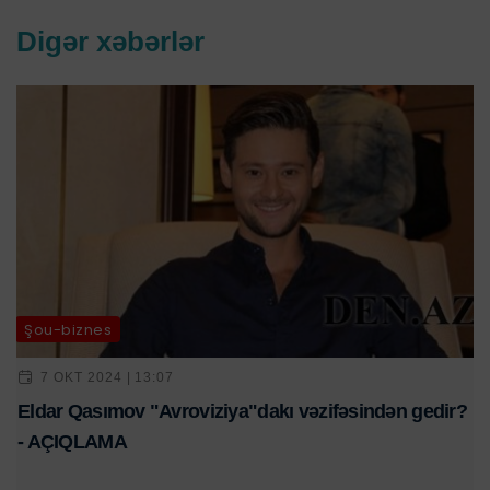
Digər xəbərlər
Şou-biznes
7 OKT 2024 | 13:07
Eldar Qasımov "Avroviziya"dakı vəzifəsindən gedir?
- AÇIQLAMA