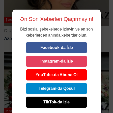
Ən Son Xəbərləri Qaçırmayın!
Şou-biznes
Bizi sosial şəbəkələrdə izləyin və ən son
17 APR 2024 | 12:26
xəbərlərdən anında xəbərdar olun.
Azərbaycanın səslərini Aysel açıqlayacaq
Facebook-da İzlə
Instagram-da İzlə
YouTube-da Abunə Ol
Telegram-da Qoşul
TikTok-da İzlə
Mədəniyyət