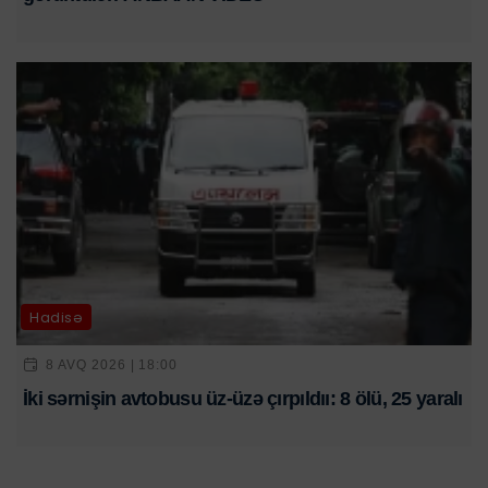
Hadisə
8 AVQ 2026 | 18:00
İki sərnişin avtobusu üz-üzə çırpıldıı: 8 ölü, 25 yaralı