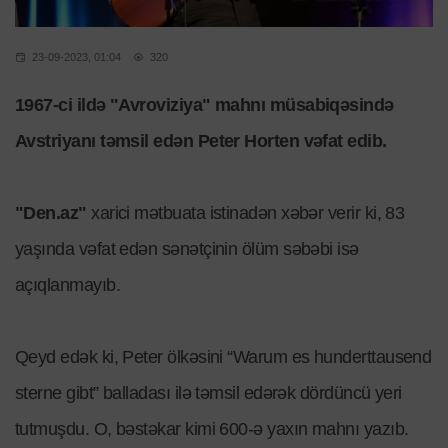
23-09-2023, 01:04
320
1967-ci ildə "Avroviziya" mahnı müsabiqəsində
Avstriyanı təmsil edən Peter Horten vəfat edib.
"Den.az"
xarici mətbuata istinadən xəbər verir ki, 83
yaşında vəfat edən sənətçinin ölüm səbəbi isə
açıqlanmayıb.
Qeyd edək ki, Peter ölkəsini “Warum es hunderttausend
sterne gibt” balladası ilə təmsil edərək dördüncü yeri
tutmuşdu. O, bəstəkar kimi 600-ə yaxın mahnı yazıb.