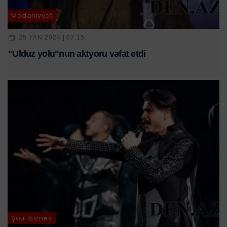
Mədəniyyət
25 YAN 2024 | 07:15
"Ulduz yolu"nun aktyoru vəfat etdi
Şou-biznes