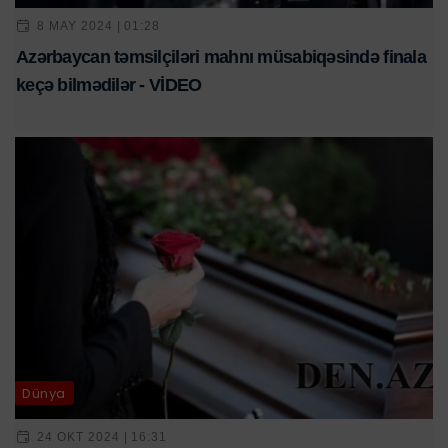
8 MAY 2024 | 01:28
Azərbaycan təmsilçiləri mahnı müsabiqəsində finala
keçə bilmədilər - VİDEO
Dünya
24 OKT 2024 | 16:31