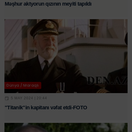
Məşhur aktyorun qızının meyiti tapıldı
Dünya / Maraqlı
5 MAY 2024 | 20:44
"Titanik"in kapitanı vəfat etdi-FOTO