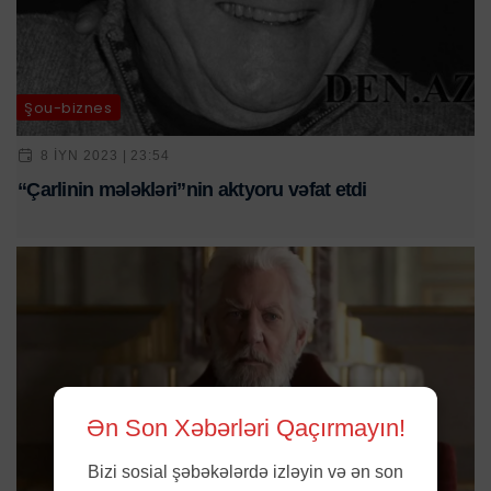
Şou-biznes
8 IYN 2023 | 23:54
“Çarlinin mələkləri”nin aktyoru vəfat etdi
Ən Son Xəbərləri Qaçırmayın!
Bizi sosial şəbəkələrdə izləyin və ən son