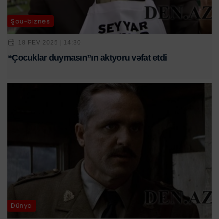
Şou-biznes
18 FEV 2025 | 14:30
“Çocuklar duymasın”ın aktyoru vəfat etdi
Dünya