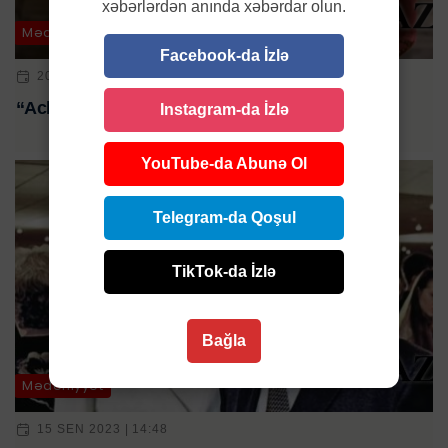
xəbərlərdən anında xəbərdar olun.
Mədəniyyət
Facebook-da İzlə
20 IYN 2024 | 23:23
“Aclıq oyunları”nın aktyoru vəfat etdi
Instagram-da İzlə
YouTube-da Abunə Ol
Telegram-da Qoşul
TikTok-da İzlə
Bağla
Mədəniyyət
15 SEN 2023 | 14:48