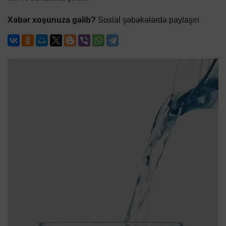
Xəbər xoşunuza gəlib?
Sosial şəbəkələrdə paylaşın