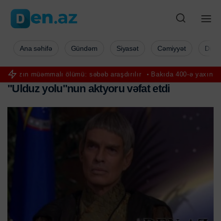
Ana səhifə
Gündəm
Siyasət
Cəmiyyət
Düny
mmalı ölümü: səbəb araşdırılır
Bakıda 400-ə yaxın qadın pulsuz on
"
U
l
d
u
z
y
o
l
u
"
n
u
n
a
k
t
y
o
r
u
v
ə
f
a
t
e
t
d
i