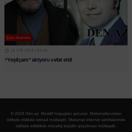
Şou-biznes
11 IYN 2024 | 15:44
“Yeşilçam” aktyoru vəfat etdi
© 2024 Den.az. Müəllif hüquqları qorunur. Məlumatlarından
istifadə etdikdə istinad mütləqdir. Məlumat internet səhifələrində
istifadə edildikdə müvafiq keçidin qoyulması mütləqdir.