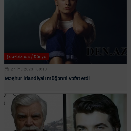
Şou-biznes / Dünya
27 IYL 2023 | 00:18
Məşhur irlandiyalı müğənni vəfat etdi