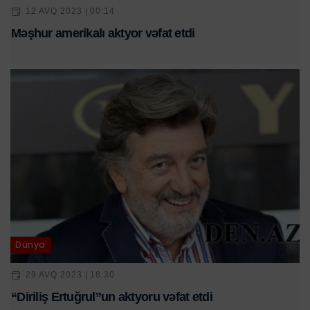
12 AVQ 2023 | 00:14
Məşhur amerikalı aktyor vəfat etdi
Dünya
29 AVQ 2023 | 18:30
“Diriliş Ertuğrul”un aktyoru vəfat etdi