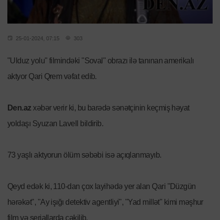
25-01-2024, 07:15
303
"Ulduz yolu" filmindəki "Soval" obrazı ilə tanınan amerikalı
aktyor Qari Qrem vəfat edib.
Den.az
xəbər verir ki, bu barədə sənətçinin keçmiş həyat
yoldaşı Syuzan Lavell bildirib.
73 yaşlı aktyorun ölüm səbəbi isə açıqlanmayıb.
Qeyd edək ki, 110-dan çox layihədə yer alan Qari "Düzgün
hərəkət", "Ay işığı detektiv agentliyi", "Yad millət" kimi məşhur
film və seriallarda çəkilib.