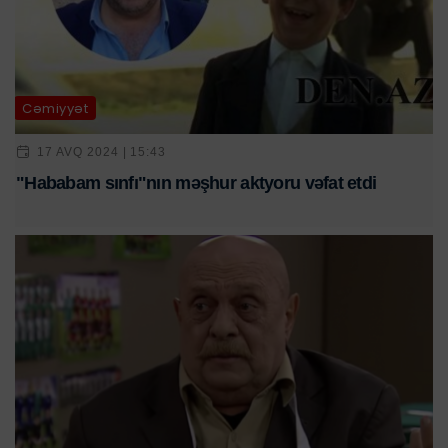
Cəmiyyət
17 AVQ 2024 | 15:43
"Hababam sınfı"nın məşhur aktyoru vəfat etdi