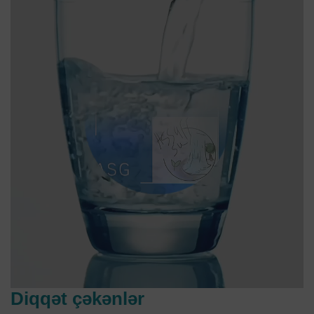
Diqqət çəkənlər