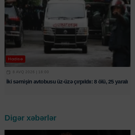
Hadisə
8 AVQ 2026 | 18:00
İki sərnişin avtobusu üz-üzə çırpıldıı: 8 ölü, 25 yaralı
Digər xəbərlər