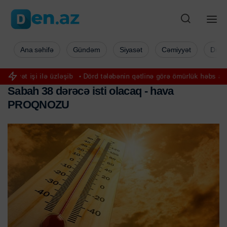
Ana səhifə
Gündəm
Siyasət
Cəmiyyət
Düny
zləşib
Dörd tələbənin qətlinə görə ömürlük həbs alan şəxs etirafında
S
a
b
a
h
3
8
d
ə
r
ə
c
ə
i
s
t
i
o
l
a
c
a
q
-
h
a
v
a
P
R
O
Q
N
O
Z
U