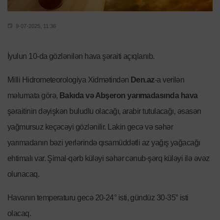
9-07-2025, 11:36
İyulun 10-da gözlənilən hava şəraiti açıqlanıb.
Milli Hidrometeorologiya Xidmətindən
Den.az
-a verilən
məlumata görə,
Bakıda və Abşeron yarımadasında
hava
şəraitinin dəyişkən buludlu olacağı, arabir tutulacağı, əsasən
yağmursuz keçəcəyi gözlənilir. Lakin gecə və səhər
yarımadanın bəzi yerlərində qısamüddətli az yağış yağacağı
ehtimalı var. Şimal-qərb küləyi səhər cənub-şərq küləyi ilə əvəz
olunacaq.
Havanın temperaturu gecə 20-24° isti, gündüz 30-35° isti
olacaq.