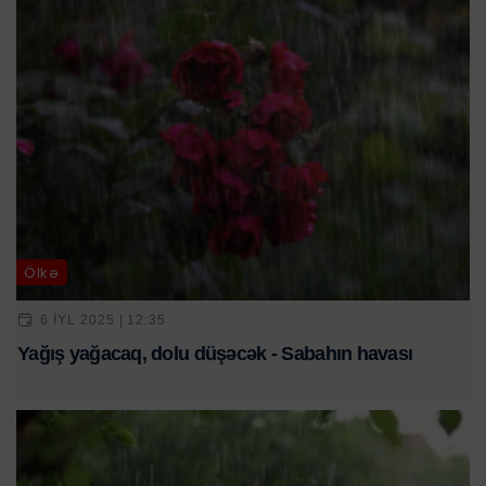
Ölkə
6 IYL 2025 | 12:35
Yağış yağacaq, dolu düşəcək - Sabahın havası