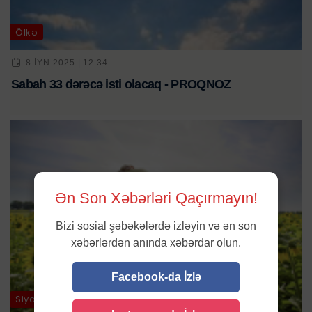
Ölkə
8 IYN 2025 | 12:34
Sabah 33 dərəcə isti olacaq - PROQNOZ
Ən Son Xəbərləri Qaçırmayın!
Bizi sosial şəbəkələrdə izləyin və ən son
xəbərlərdən anında xəbərdar olun.
Facebook-da İzlə
Siyasət