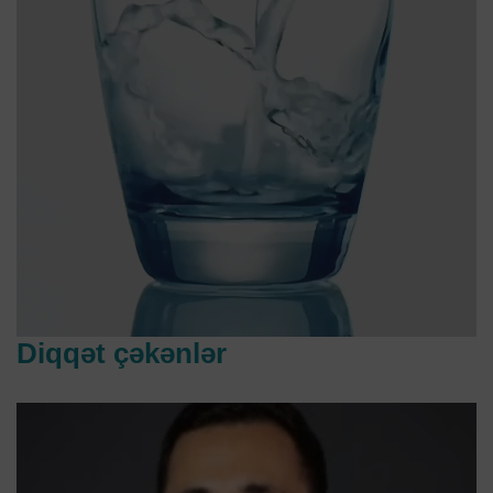
Diqqət çəkənlər