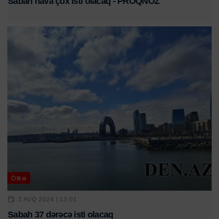
Sabah hava çox isti olacaq - PROQNOZ
Ölkə
3 AVQ 2024 | 13:01
Sabah 37 dərəcə isti olacaq