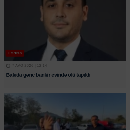
Hadisə
7 AVQ 2026 | 12:14
Bakıda gənc bankir evində ölü tapıldı