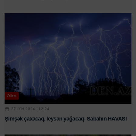
Ölkə
27 IYN 2024 | 12:24
Şimşək çaxacaq, leysan yağacaq- Sabahın HAVASI