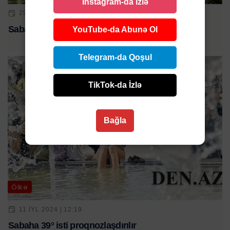
Instagram-da İzlə
29 MAY 2025 | 12:50
Sabah 33° isti olacaq
YouTube-da Abunə Ol
Telegram-da Qoşul
TikTok-da İzlə
Bağla
Ölkə
11 IYL 2024 | 12:19
Sabaha 39° isti proqnozlaşdırılır