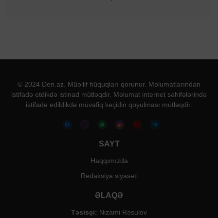
© 2024 Den.az. Müəllif hüquqları qorunur. Məlumatlarından
istifadə etdikdə istinad mütləqdir. Məlumat internet səhifələrində
istifadə edildikdə müvafiq keçidin qoyulması mütləqdir.
SAYT
Haqqımızda
Redaksiya siyasəti
ƏLAQƏ
Təsisçi:
Nizami Rəsulov