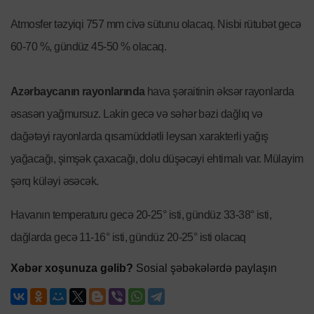
Atmosfer təzyiqi 757 mm civə sütunu olacaq. Nisbi rütubət gecə
60-70 %, gündüz 45-50 % olacaq.
Azərbaycanın rayonlarında
hava şəraitinin əksər rayonlarda
əsasən yağmursuz. Lakin gecə və səhər bəzi dağlıq və
dağətəyi rayonlarda qısamüddətli leysan xarakterli yağış
yağacağı, şimşək çaxacağı, dolu düşəcəyi ehtimalı var. Mülayim
şərq küləyi əsəcək.
Havanın temperaturu gecə 20-25° isti, gündüz 33-38° isti,
dağlarda gecə 11-16° isti, gündüz 20-25° isti olacaq
Xəbər xoşunuza gəlib?
Sosial şəbəkələrdə paylaşın