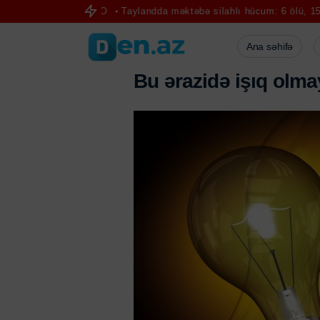
 çay - FOTO
Taylandda məktəbə silahlı hücum: 6 ölü, 15 yaralı
Mü
Ana səhifə
B
u
ə
r
a
z
i
d
ə
i
ş
ı
q
o
l
m
a