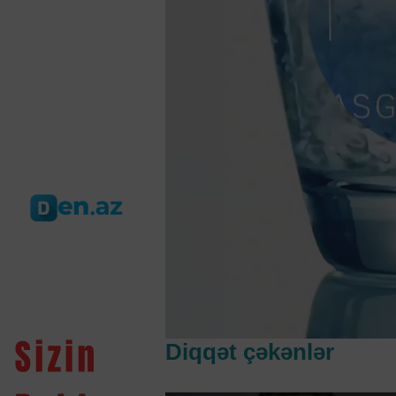
Diqqət çəkənlər