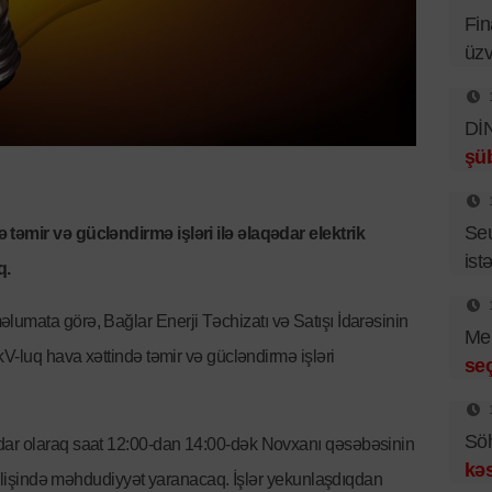
Fin
üzv
DİN
şüb
Se
təmir və gücləndirmə işləri ilə əlaqədar elektrik
istə
q.
məlumata görə, Bağlar Enerji Təchizatı və Satışı İdarəsinin
Mer
kV-luq hava xəttində təmir və gücləndirmə işləri
se
Sö
dar olaraq saat 12:00-dan 14:00-dək Novxanı qəsəbəsinin
kəs
erilişində məhdudiyyət yaranacaq. İşlər yekunlaşdıqdan