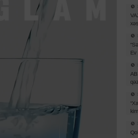
VAZ
xəs
“Sə
Ev
ABŞ
qəz
“Xa
kim
Qob