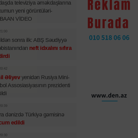
aşda televiziya əməkdaşlarına
umun yeni görüntüləri-
BAAN VİDEO
21:00
ildən sonra ilk: ABŞ Səudiyyə
əbistanından
neft idxalını sıfıra
irdi
20:42
l Əliyev
yenidən Rusiya Mini-
bol Assosiasiyasının prezidenti
ildi
20:39
a dənizdə Türkiyə gəmisinə
cum edildi
20:30