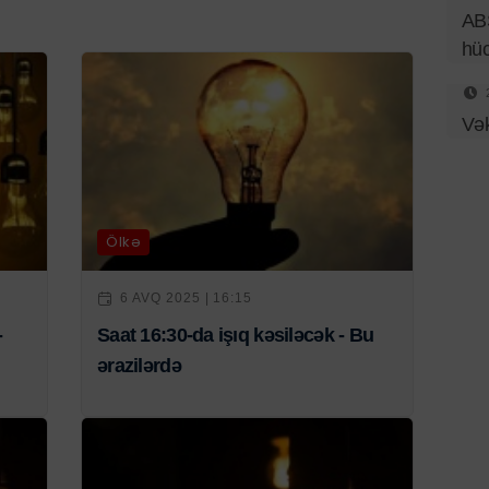
ABŞ
hü
Vək
Ölkə
6 AVQ 2025 | 16:15
-
Saat 16:30-da işıq kəsiləcək - Bu
ərazilərdə