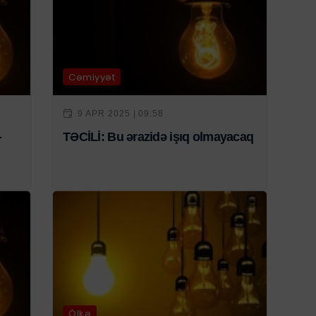
Cəmiyyət
9 APR 2025 | 09:58
-
TƏCİLİ: Bu ərazidə işıq olmayacaq
Ölkə