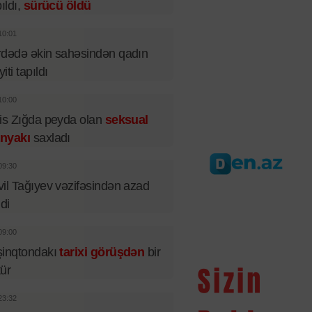
pıldı,
sürücü öldü
10:01
dədə əkin sahəsindən qadın
iti tapıldı
10:00
is Zığda peyda olan
seksual
nyakı
saxladı
09:30
il Tağıyev vəzifəsindən azad
ldi
09:00
şinqtondakı
tarixi görüşdən
bir
tür
23:32