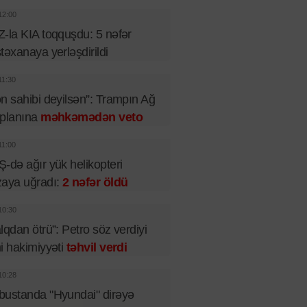
12:00
-la KIA toqquşdu: 5 nəfər
təxanaya yerləşdirildi
11:30
n sahibi deyilsən”: Trampın Ağ
 planına
məhkəmədən veto
11:00
-də ağır yük helikopteri
aya uğradı:
2 nəfər öldü
10:30
lqdan ötrü”: Petro söz verdiyi
i hakimiyyəti
təhvil verdi
10:28
ustanda "Hyundai" dirəyə