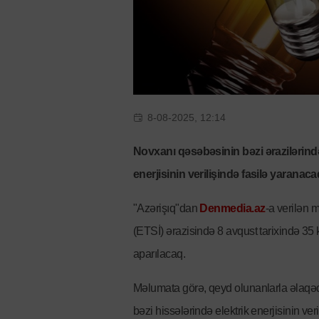
8-08-2025, 12:14
Novxanı qəsəbəsinin bəzi ərazilərində 
enerjisinin verilişində fasilə yaranaca
"Azərişıq"dan
Denmedia.az
-a verilən 
(ETSİ) ərazisində 8 avqust tarixində 35 
aparılacaq.
Məlumata görə, qeyd olunanlarla əlaqə
bəzi hissələrində elektrik enerjisinin v