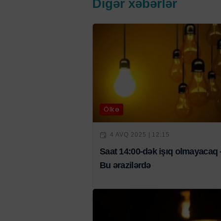
Digər xəbərlər
Ölkə
4 AVQ 2025 | 12:15
Saat 14:00-dək işıq olmayacaq 
Bu ərazilərdə