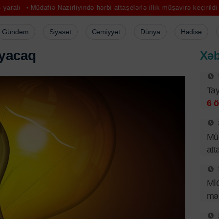
dafiə Nazirliyində hərbi attaşelərlə illik müşavirə keçirildi
MİQ üzrə 
Gündəm
Siyasət
Cəmiyyət
Dünya
Hadisə
y
a
c
a
q
Xəb
Tay
6 ö
Müd
att
Mİ
mər