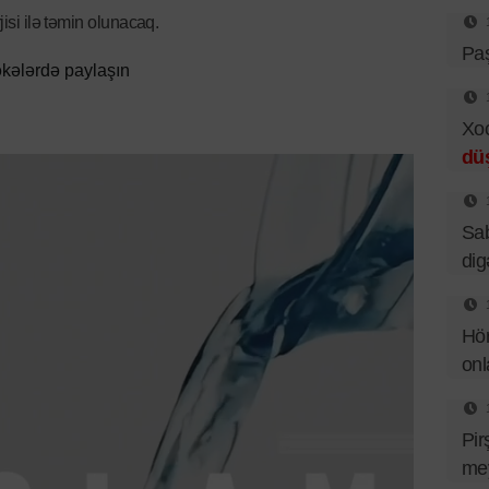
jisi ilə təmin olunacaq.
Pa
kələrdə paylaşın
Xo
dü
Sab
dig
Hör
onl
Pir
mey