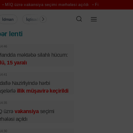
vakansiya seçimi mərhələsi açıldı
Financial Times: Aİ-də Ukraynanı
İdman
İqtisadiyyat
Şou-biznes
Müsahibə
Mədə
ər lenti
14:46
landda məktəbə silahlı hücum:
lü, 15 yaralı
14:41
afiə Nazirliyində hərbi
aşelərlə
illik müşavirə keçirildi
14:35
Q üzrə
vakansiya
seçimi
hələsi açıldı
14:30