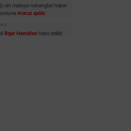
-nin maliyyə nəhəngləri haker
cumuna
məruz qaldı
20:21
il
İlqar Həmidov
həbs edildi