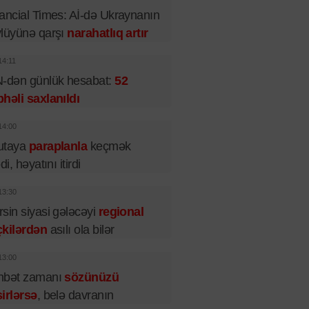
ancial Times: Aİ-də Ukraynanın
lüyünə qarşı
narahatlıq artır
14:11
-dən günlük hesabat:
52
həli saxlanıldı
14:00
utaya
paraplanla
keçmək
di, həyatını itirdi
13:30
sin siyasi gələcəyi
regional
çkilərdən
asılı ola bilər
13:00
hbət zamanı
sözünüzü
irlərsə
, belə davranın