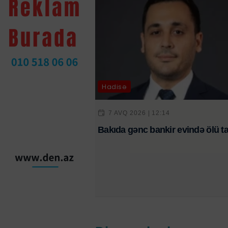
Hadisə
7 AVQ 2026 | 12:14
Bakıda gənc bankir evində ölü ta