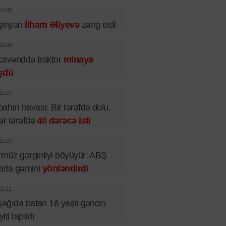
12:48
şinyan
İlham Əliyevə
zəng etdi
12:45
cavənddə traktor
minaya
şdü
12:37
ahın havası: Bir tərəfdə dolu,
ər tərəfdə
40 dərəcə isti
12:30
müz gərginliyi böyüyür: ABŞ
arla gəmini
yönləndirdi
12:11
şağıda batan 16 yaşlı gəncin
iti tapıldı