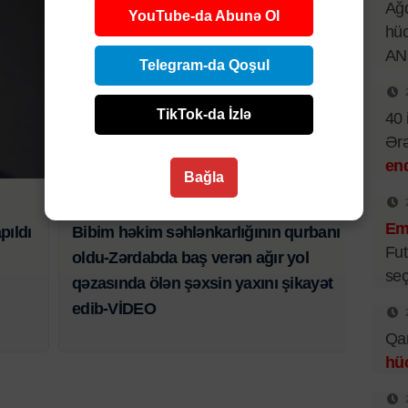
Ağd
YouTube-da Abunə Ol
hüc
AN
Telegram-da Qoşul
TikTok-da İzlə
40 
Ər
Hadisə
end
Bağla
6 AVQ 2026 | 21:01
Emi
pıldı
Bibim həkim səhlənkarlığının qurbanı
Fut
oldu-Zərdabda baş verən ağır yol
seç
qəzasında ölən şəxsin yaxını şikayət
edib-VİDEO
Qar
hü