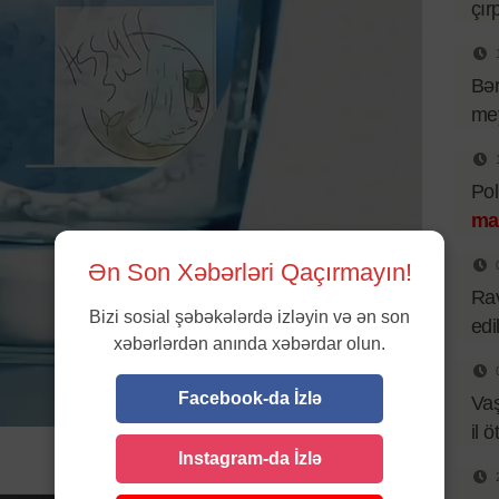
çır
Bər
mey
Pol
ma
Ən Son Xəbərləri Qaçırmayın!
Rav
Bizi sosial şəbəkələrdə izləyin və ən son
edi
xəbərlərdən anında xəbərdar olun.
Facebook-da İzlə
Va
il ö
Instagram-da İzlə