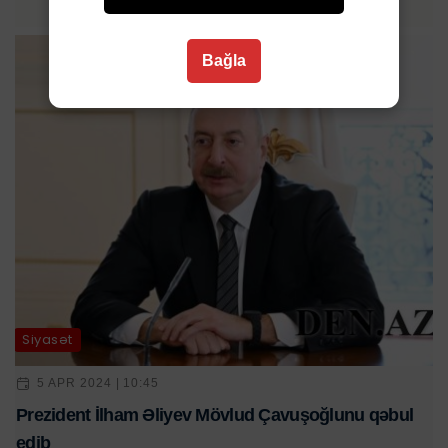
Bağla
Siyasət
5 APR 2024 | 10:45
Prezident İlham Əliyev Mövlud Çavuşoğlunu qəbul
edib