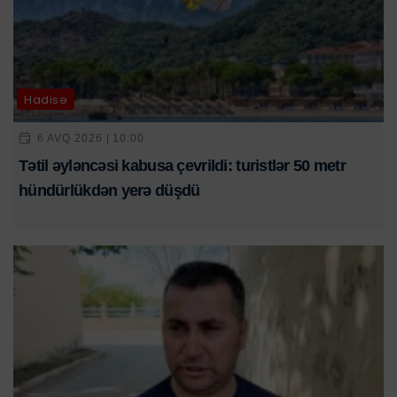
Hadisə
6 AVQ 2026 | 10:00
Tətil əyləncəsi kabusa çevrildi: turistlər 50 metr
hündürlükdən yerə düşdü