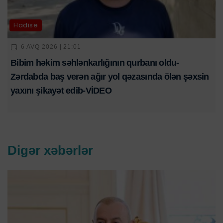
Hadisə
6 AVQ 2026 | 21:01
Bibim həkim səhlənkarlığının qurbanı oldu-
Zərdabda baş verən ağır yol qəzasında ölən şəxsin
yaxını şikayət edib-VİDEO
Digər xəbərlər