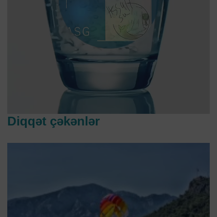
Diqqət çəkənlər