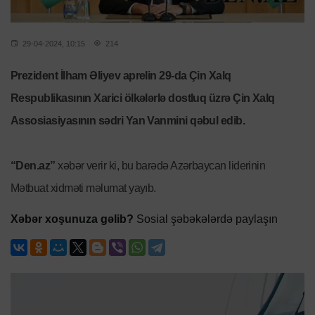
29-04-2024, 10:15
214
Prezident İlham Əliyev aprelin 29-da Çin Xalq
Respublikasının Xarici ölkələrlə dostluq üzrə Çin Xalq
Assosiasiyasının sədri Yan Vanmini qəbul edib.
“Den.az”
xəbər verir ki, bu barədə Azərbaycan liderinin
Mətbuat xidməti məlumat yayıb.
Xəbər xoşunuza gəlib?
Sosial şəbəkələrdə paylaşın