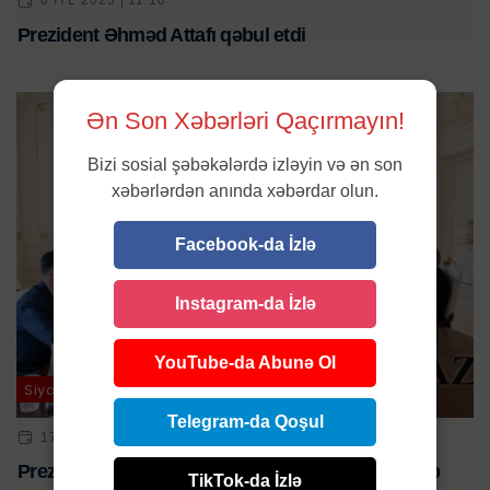
6 IYL 2023 | 11:10
Prezident Əhməd Attafı qəbul etdi
Ən Son Xəbərləri Qaçırmayın!
Bizi sosial şəbəkələrdə izləyin və ən son
xəbərlərdən anında xəbərdar olun.
Facebook-da İzlə
Instagram-da İzlə
YouTube-da Abunə Ol
Siyasət
Telegram-da Qoşul
17 APR 2024 | 10:21
Prezident İlham Əliyev Kayrat Sarıbayı qəbul edib
TikTok-da İzlə