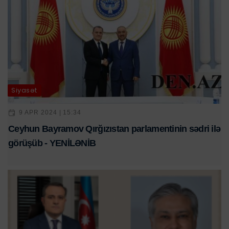
Siyasət
9 APR 2024 | 15:34
Ceyhun Bayramov Qırğızıstan parlamentinin sədri ilə
görüşüb - YENİLƏNİB