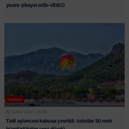
yaxını şikayət edib-VİDEO
Hadisə
6 AVQ 2026 | 10:00
Tətil əyləncəsi kabusa çevrildi: turistlər 50 metr