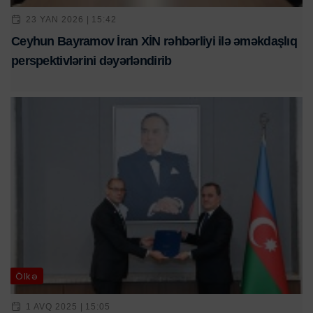
23 YAN 2026 | 15:42
Ceyhun Bayramov İran XİN rəhbərliyi ilə əməkdaşlıq
perspektivlərini dəyərləndirib
Ölkə
1 AVQ 2025 | 15:05