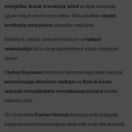
energetika
,
ticarət
,
investisiya
,
təhsil
və digər sahələrdə
uğurla inkişaf etdiyini qeyd ediblər. Münasibətlərin
strateji
tərəfdaşlıq səviyyəsinə
yüksəldiyi vurğulanıb.
Bildirilib ki, yüksək səviyyəli təmasların və
iqtisadi
əməkdaşlığın
daha da genişləndirilməsi xüsusi əhəmiyyət
daşıyır.
Ceyhun Bayramov
britaniyalı diplomata regiondakı vəziyyət,
postmünaqişə dövrünün reallıqları
və
Bakı ilə İrəvan
arasında münasibətlərin normallaşması prosesi
barədə
məlumat verib.
Öz növbəsində
Dankan Norman
Azərbaycanda fəaliyyətə
başlamasından məmnunluğunu ifadə edib və iki ölkə arasında