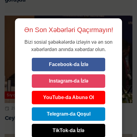
Ən Son Xəbərləri Qaçırmayın!
Bizi sosial şəbəkələrdə izləyin və ən son
xəbərlərdən anında xəbərdar olun.
Facebook-da İzlə
Instagram-da İzlə
Siyasət
YouTube-da Abunə Ol
29 YAN 2025 | 13:55
Telegram-da Qoşul
Ceyhun Bayramov üçtərəfli görüşdə çıxış etdi
TikTok-da İzlə