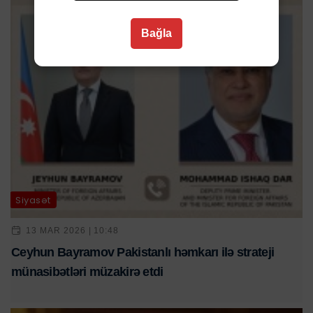
Bağla
Siyasət
13 MAR 2026 | 10:48
Ceyhun Bayramov Pakistanlı həmkarı ilə strateji
münasibətləri müzakirə etdi