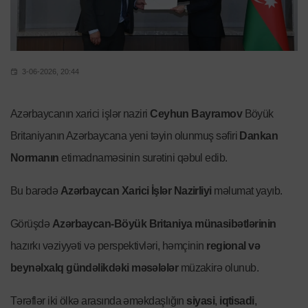
3-06-2026, 20:44
Azərbaycanın xarici işlər naziri
Ceyhun Bayramov
Böyük
Britaniyanın Azərbaycana yeni təyin olunmuş səfiri
Dankan
Normanın
etimadnaməsinin surətini qəbul edib.
Bu barədə
Azərbaycan Xarici İşlər Nazirliyi
məlumat yayıb.
Görüşdə
Azərbaycan-Böyük Britaniya münasibətlərinin
hazırkı vəziyyəti və perspektivləri, həmçinin
regional və
beynəlxalq gündəlikdəki məsələlər
müzakirə olunub.
Tərəflər iki ölkə arasında əməkdaşlığın
siyasi
,
iqtisadi
,