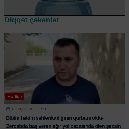
Diqqət çəkənlər
Hadisə
6 AVQ 2026 | 21:01
Bibim həkim səhlənkarlığının qurbanı oldu-
Zərdabda baş verən ağır yol qəzasında ölən şəxsin