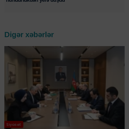
hündürlükdən yerə düşdü
Digər xəbərlər
Siyasət