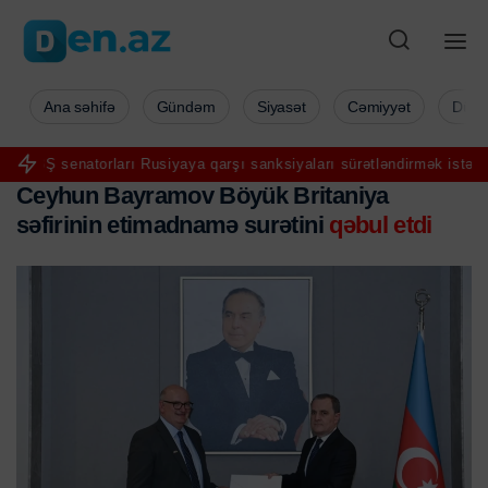
Ana səhifə
Gündəm
Siyasət
Cəmiyyət
Düny
rları Rusiyaya qarşı sanksiyaları sürətləndirmək istəyir
“Bizi bir 
Ceyhun Bayramov Böyük Britaniya
səfirinin etimadnamə surətini
qəbul etdi