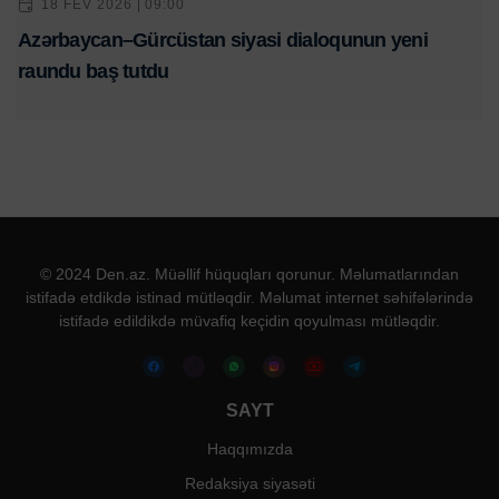
18 FEV 2026 | 09:00
Azərbaycan–Gürcüstan siyasi dialoqunun yeni
raundu baş tutdu
© 2024 Den.az. Müəllif hüquqları qorunur. Məlumatlarından
istifadə etdikdə istinad mütləqdir. Məlumat internet səhifələrində
istifadə edildikdə müvafiq keçidin qoyulması mütləqdir.
SAYT
Haqqımızda
Redaksiya siyasəti