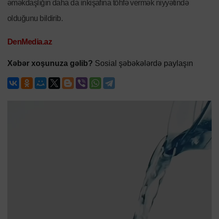
əməkdaşlığın daha da inkişafına töhfə vermək niyyətində
olduğunu bildirib.
DenMedia.az
Xəbər xoşunuza gəlib?
Sosial şəbəkələrdə paylaşın