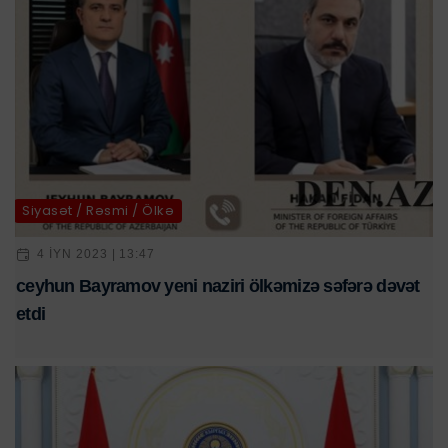
Siyasət / Rəsmi / Ölkə
4 IYN 2023 | 13:47
ceyhun Bayramov yeni naziri ölkəmizə səfərə dəvət
etdi