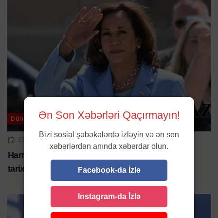
Ən Son Xəbərləri Qaçırmayın!
Dünya
Bizi sosial şəbəkələrdə izləyin və ən son
23 IYL 2024 | 10:02
xəbərlərdən anında xəbərdar olun.
Harris namizəd olmağa yaxındır - səsvermə bu
tarixdə keçiriləcək
Facebook-da İzlə
Instagram-da İzlə