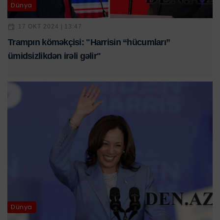
Dünya
17 OKT 2024 | 13:47
Trampın köməkçisi: "Harrisin “hücumları”
ümidsizlikdən irəli gəlir"
Dünya