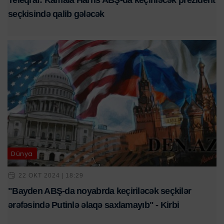
Teleqraf: Kamala Harris ABŞ-da keçiriləcək prezident
seçkisində qalib gələcək
Dünya
22 OKT 2024 | 18:29
"Bayden ABŞ-da noyabrda keçiriləcək seçkilər
ərəfəsində Putinlə əlaqə saxlamayıb" - Kirbi