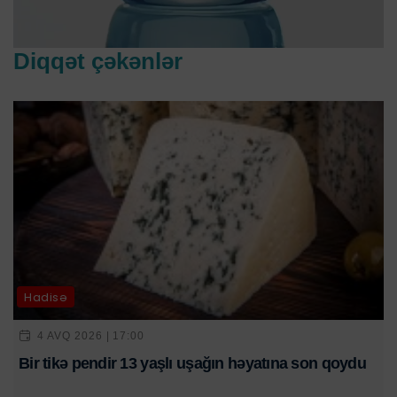
Diqqət çəkənlər
Hadisə
4 AVQ 2026 | 17:00
Bir tikə pendir 13 yaşlı uşağın həyatına son qoydu