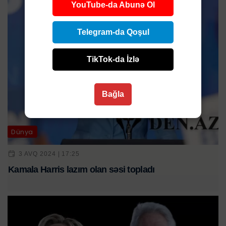
YouTube-da Abunə Ol
Telegram-da Qoşul
TikTok-da İzlə
Bağla
Dünya
3 AVQ 2024 | 17:25
Kamala Harris lazım olan səsi topladı