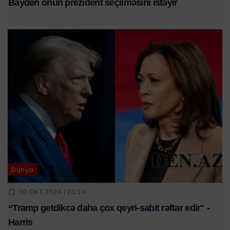
Bayden onun prezident seçilməsini istəyir
Dünya
30 OKT 2024 | 23:14
“Tramp getdikcə daha çox qeyri-sabit rəftar edir" -
Harris