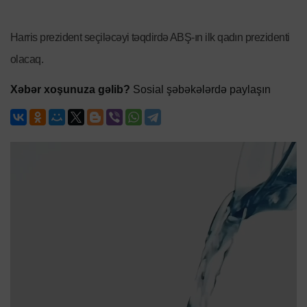
Harris prezident seçiləcəyi təqdirdə ABŞ-ın ilk qadın prezidenti
olacaq.
Xəbər xoşunuza gəlib?
Sosial şəbəkələrdə paylaşın