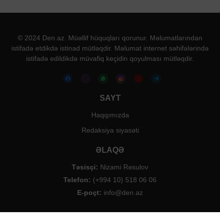
© 2024 Den.az. Müəllif hüquqları qorunur. Məlumatlarından
istifadə etdikdə istinad mütləqdir. Məlumat internet səhifələrində
istifadə edildikdə müvafiq keçidin qoyulması mütləqdir.
SAYT
Haqqımızda
Redaksiya siyasəti
ƏLAQƏ
Təsisçi:
Nizami Rəsulov
Telefon:
(+994 10) 518 06 06
E-poçt:
info@den.az