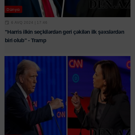
Dünya
6 AVQ 2024 | 17:46
"Harris ilkin seçkilərdən geri çəkilən ilk şəxslərdən
biri olub" - Tramp