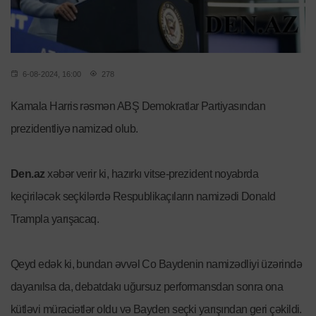
6-08-2024, 16:00
278
Kamala Harris rəsmən ABŞ Demokratlar Partiyasından
prezidentliyə namizəd olub.
Den.az
xəbər verir ki, hazırkı vitse-prezident noyabrda
keçiriləcək seçkilərdə Respublikaçıların namizədi Donald
Trampla yarışacaq.
Qeyd edək ki, bundan əvvəl Co Baydenin namizədliyi üzərində
dayanılsa da, debatdakı uğursuz performansdan sonra ona
kütləvi müraciətlər oldu və Bayden seçki yarışından geri çəkildi.