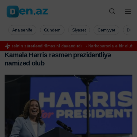
Ana səhifə
Gündəm
Siyasət
Cəmiyyət
Düny
ətləndirilməsini dayandırdı
Narkobaronla əlbir olub keçmiş ərinə hüc
K
a
m
a
l
a
H
a
r
r
i
s
r
ə
s
m
ə
n
p
r
e
z
i
d
e
n
t
l
i
y
ə
n
a
m
i
z
ə
d
o
l
u
b