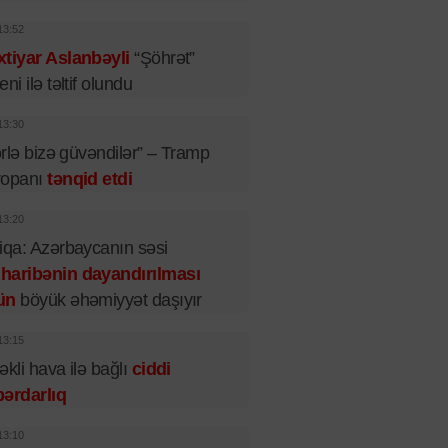
13:52
tiyar Aslanbəyli
“Şöhrət”
eni ilə təltif olundu
13:30
lərlə bizə güvəndilər” – Tramp
ropanı
tənqid etdi
13:20
iqa: Azərbaycanın səsi
haribənin dayandırılması
ün
böyük əhəmiyyət daşıyır
13:15
əkli hava ilə bağlı
ciddi
ərdarlıq
13:10