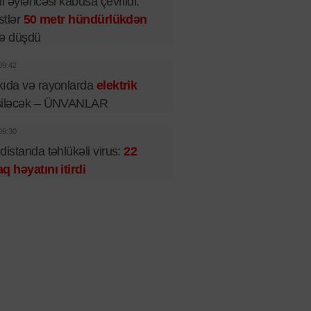
il əyləncəsi kabusa çevrildi:
istlər
50 metr hündürlükdən
rə düşdü
09:42
ıda və rayonlarda
elektrik
siləcək – ÜNVANLAR
09:30
distanda təhlükəli virus:
22
q həyatını itirdi