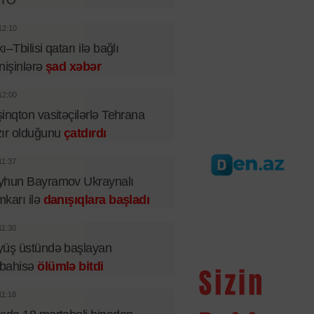
TO
12:10
ı–Tbilisi qatarı ilə bağlı
nişinlərə
şad xəbər
12:00
inqton vasitəçilərlə Tehrana
ır olduğunu
çatdırdı
11:37
yhun Bayramov Ukraynalı
karı ilə
danışıqlara başladı
11:30
yüş üstündə başlayan
bahisə
ölümlə bitdi
11:18