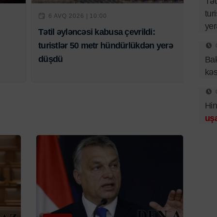
Tət
tur
6 AVQ 2026 | 10:00
ye
Tətil əyləncəsi kabusa çevrildi:
turistlər 50 metr hündürlükdən yerə
düşdü
Bak
kə
Hin
uşa