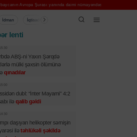
opa Şurası yanında daimi nümayəndəsi geri çağırıldı
“Yetkinlik ya
İdman
İqtisadiyyat
Şou-biznes
Müsahibə
Mədə
ər lenti
15:30
rbdə ABŞ-ni Yaxın Şərqdə
lərlə mülki şəxsin ölümünə
rə
qınadılar
15:00
sidən dubl: “İnter Mayami” 4:2
abı ilə
qalib gəldi
14:30
mpı daşıyan helikopter sərnişin
yarəsi ilə
təhlükəli şəkildə