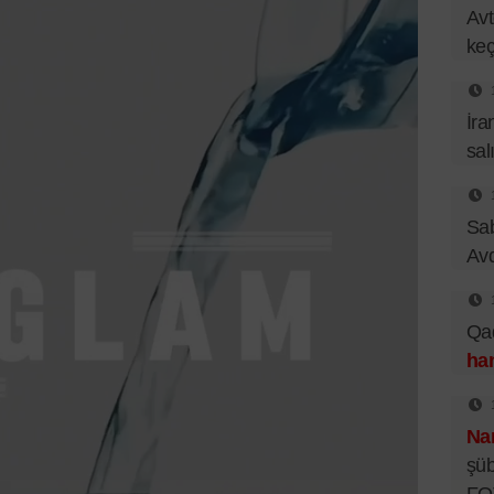
Avt
keçi
İra
sal
Sa
Av
Qad
han
Nar
şüb