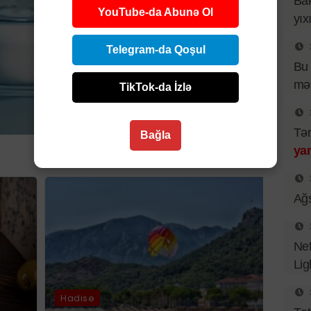
Bak
YouTube-da Abunə Ol
yıx
Telegram-da Qoşul
Bu 
mə
TikTok-da İzlə
Tər
Bağla
yan
Ağs
Nef
Lig
Hadisə