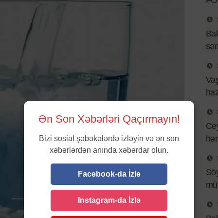
FO
Bak
sər
Vaş
haz
Ən Son Xəbərləri Qaçırmayın!
Ce
həm
Bizi sosial şəbəkələrdə izləyin və ən son
xəbərlərdən anında xəbərdar olun.
Sö
Facebook-da İzlə
mü
Instagram-da İzlə