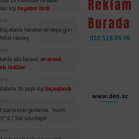
ıda 18 mərtəbəli binadan
ılan kişi
həyatını itirdi
11:00
küçələrdə hərəkət bir neçə gün
hdud olacaq
10:35
tərdə ailə faciəsi:
ər-arvad
ıb öldülər
10:30
tafada 35 yaşlı kişi
bıçaqlandı
10:12
t bazarında geriləmə: “Azeri
ht” 0,7 faiz ucuzlaşdı
10:00