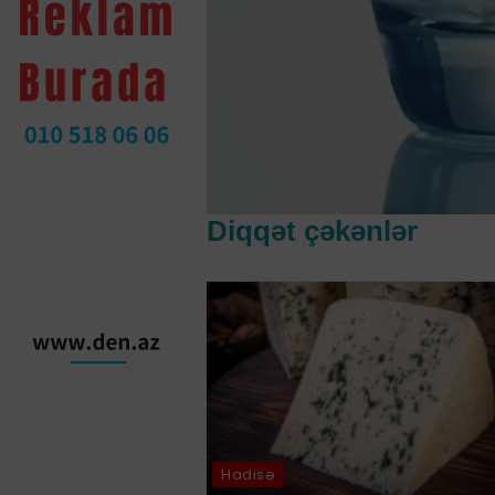
Diqqət çəkənlər
Hadisə