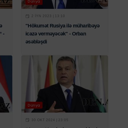
Dünya
2 IYN 2023 | 13:10
ə
"Hökumət Rusiya ilə müharibəyə
 -
icazə verməyəcək" - Orban
əsəbləşdi
Dünya
30 OKT 2024 | 23:05