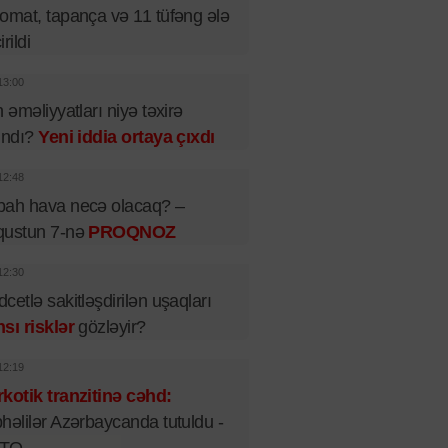
omat, tapança və 11 tüfəng ələ
rildi
13:00
n əməliyyatları niyə təxirə
ındı?
Yeni iddia ortaya çıxdı
12:48
bah hava necə olacaq? –
qustun 7-nə
PROQNOZ
12:30
cetlə sakitləşdirilən uşaqları
sı risklər
gözləyir?
12:19
kotik tranzitinə cəhd:
həlilər Azərbaycanda tutuldu -