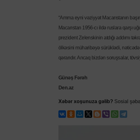
“Amma eyni vəziyyət Macarıstanın başın
Macarıstan 1956-cı ildə ruslara qarşı u
prezident Zelenskinin atdığı addımı təkra
ölkəsini müharibəyə sürüklədi, nəticədə in
qərarıdır. Ancaq bizdən soruşsalar, tövs
Günəş Fərəh
Den.az
Xəbər xoşunuza gəlib?
Sosial şəbə