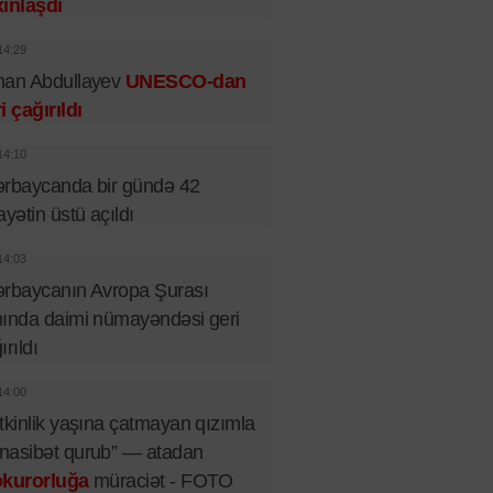
ınlaşdı
14:29
man Abdullayev
UNESCO-dan
i çağırıldı
14:10
rbaycanda bir gündə 42
ayətin üstü açıldı
14:03
rbaycanın Avropa Şurası
ında daimi nümayəndəsi geri
ırıldı
14:00
tkinlik yaşına çatmayan qızımla
nasibət qurub” — atadan
okurorluğa
müraciət - FOTO