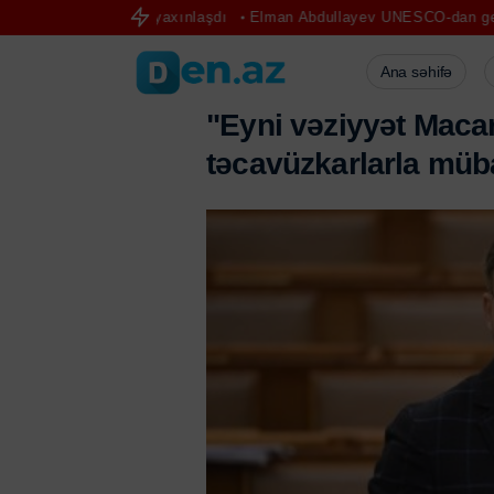
i şəkildə yaxınlaşdı
Elman Abdullayev UNESCO-dan geri çağırıldı
Ana səhifə
"
E
y
n
i
v
ə
z
i
y
y
ə
t
M
a
c
a
t
ə
c
a
v
ü
z
k
a
r
l
a
r
l
a
m
ü
b