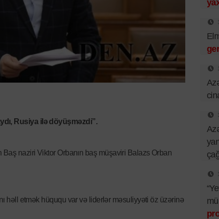
yax
El
ger
Azə
cin
ydı, Rusiya ilə döyüşməzdi”.
Azə
yan
n Baş naziri Viktor Orbanın baş müşaviri Balazs Orban
çağ
“Ye
ını həll etmək hüququ var və liderlər məsuliyyəti öz üzərinə
mü
pr