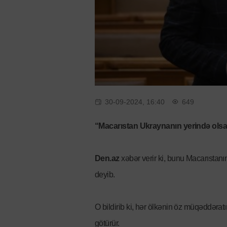
30-09-2024, 16:40
649
“Macarıstan Ukraynanın yerində olsa
Den.az
xəbər verir ki, bunu Macarıstanı
deyib.
O bildirib ki, hər ölkənin öz müqəddərat
götürür.