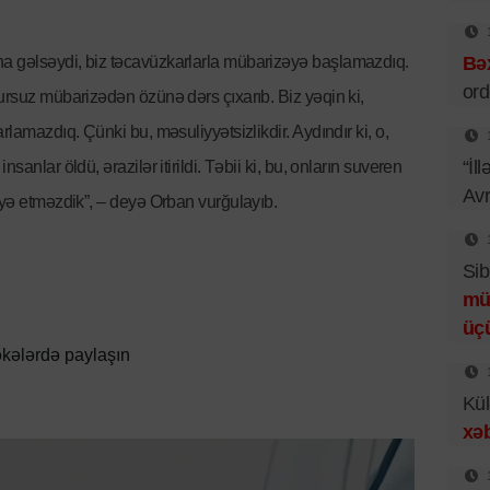
a gəlsəydi, biz təcavüzkarlarla mübarizəyə başlamazdıq.
Bəx
ord
ğursuz mübarizədən özünə dərs çıxarıb. Biz yəqin ki,
rlamazdıq. Çünki bu, məsuliyyətsizlikdir. Aydındır ki, o,
“İl
sanlar öldü, ərazilər itirildi. Təbii ki, bu, onların suveren
Av
iyə etməzdik”, – deyə Orban vurğulayıb.
Sib
mü
üç
kələrdə paylaşın
Kül
xəb