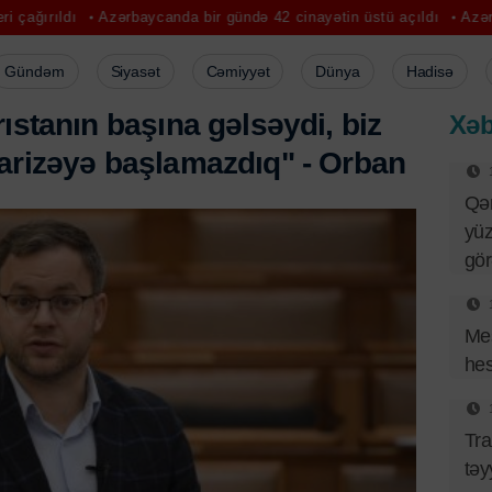
Azərbaycanda bir gündə 42 cinayətin üstü açıldı
Azərbaycanın Avr
Gündəm
Siyasət
Cəmiyyət
Dünya
Hadisə
r
ı
s
t
a
n
ı
n
b
a
ş
ı
n
a
g
ə
l
s
ə
y
d
i
,
b
i
z
Xəb
a
r
i
z
ə
y
ə
b
a
ş
l
a
m
a
z
d
ı
q
"
-
O
r
b
a
n
Qə
yüz
gö
Mes
hes
Tra
təy