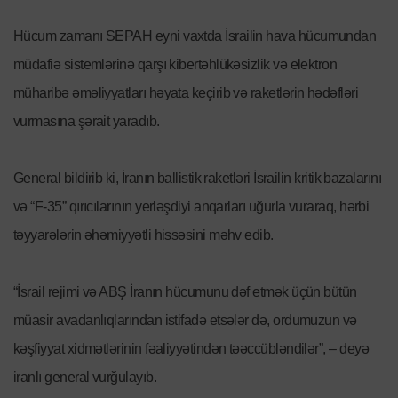
Hücum zamanı SEPAH eyni vaxtda İsrailin hava hücumundan
müdafiə sistemlərinə qarşı kibertəhlükəsizlik və elektron
müharibə əməliyyatları həyata keçirib və raketlərin hədəfləri
vurmasına şərait yaradıb.
General bildirib ki, İranın ballistik raketləri İsrailin kritik bazalarını
və “F-35” qırıcılarının yerləşdiyi anqarları uğurla vuraraq, hərbi
təyyarələrin əhəmiyyətli hissəsini məhv edib.
“İsrail rejimi və ABŞ İranın hücumunu dəf etmək üçün bütün
müasir avadanlıqlarından istifadə etsələr də, ordumuzun və
kəşfiyyat xidmətlərinin fəaliyyətindən təəccübləndilər”, – deyə
iranlı general vurğulayıb.