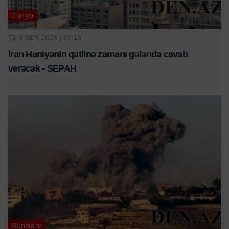
Dünya
9 SEN 2024 | 23:18
İran Haniyənin qətlinə zamanı gələndə cavab
verəcək - SEPAH
Gündəm