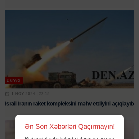
Dünya
1 NOY 2024 | 22:15
İsrail İranın raket kompleksini məhv etdiyini açıqlayıb
Ən Son Xəbərləri Qaçırmayın!
Bizi sosial şəbəkələrdə izləyin və ən son