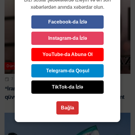
xəbərlərdən anında xəbərdar olun.
Facebook-da İzlə
Instagram-da İzlə
YouTube-da Abunə Ol
Dünya
Telegram-da Qoşul
7 OKT 2024 | 22:19
TikTok-da İzlə
“İranın ballistik raket hücumu İsrail hava
qüvvələrinin imkanlarına xələl gətirməyib” - Qalant
Bağla