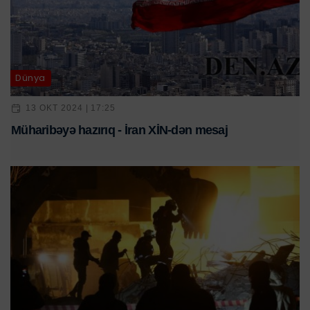
Dünya
13 OKT 2024 | 17:25
Müharibəyə hazırıq - İran XİN-dən mesaj