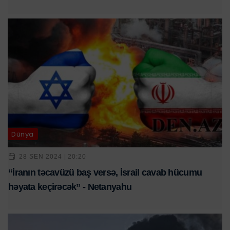
Dünya
28 SEN 2024 | 20:20
“İranın təcavüzü baş versə, İsrail cavab hücumu
həyata keçirəcək” - Netanyahu