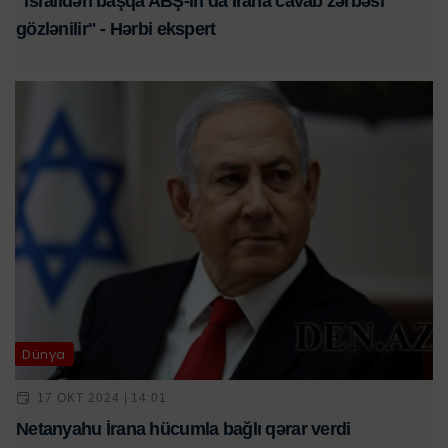
"İsraildən başqa ABŞ-ın da İrana cavab zərbəsi
gözlənilir" - Hərbi ekspert
Dünya
17 OKT 2024 | 14:01
Netanyahu İrana hücumla bağlı qərar verdi