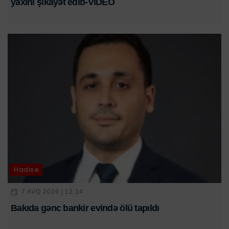
yaxını şikayət edib-VİDEO
Hadisə
7 AVQ 2026 | 12:14
Bakıda gənc bankir evində ölü tapıldı