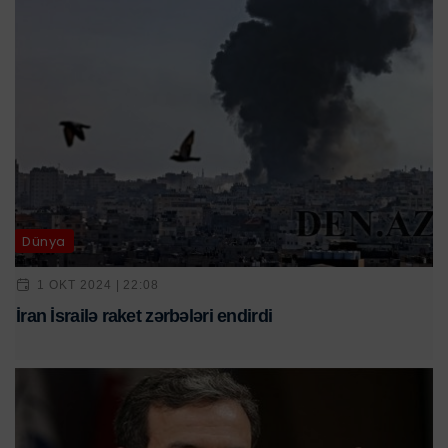
Dünya
1 OKT 2024 | 22:08
İran İsrailə raket zərbələri endirdi