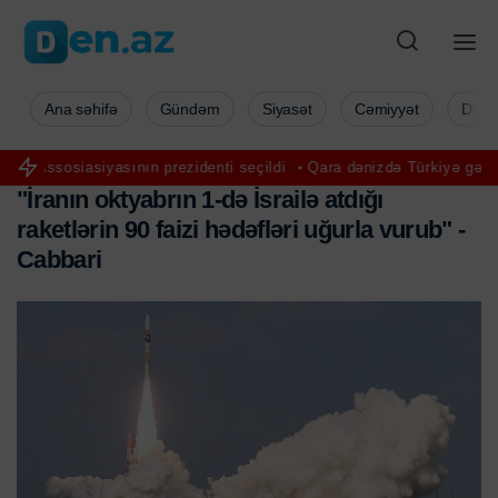
Ana səhifə
Gündəm
Siyasət
Cəmiyyət
Düny
asının prezidenti seçildi
Qara dənizdə Türkiyə gəmisinə hücum edi
"
İ
r
a
n
ı
n
o
k
t
y
a
b
r
ı
n
1
-
d
ə
İ
s
r
a
i
l
ə
a
t
d
ı
ğ
ı
r
a
k
e
t
l
ə
r
i
n
9
0
f
a
i
z
i
h
ə
d
ə
f
l
ə
r
i
u
ğ
u
r
l
a
v
u
r
u
b
"
-
C
a
b
b
a
r
i