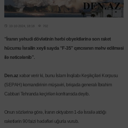
10-10-2024, 18:18
702
“İranın yəhudi dövlətinin hərbi obyektlərinə son raket
hücumu İsrailin xeyli sayda “F-35″ qırıcısının məhv edilməsi
ilə nəticələnib”.
Den.az
xəbər verir ki, bunu İslam İnqilabı Keşikçiləri Korpusu
(SEPAH) komandirinin müşaviri, briqada generalı İbrahim
Cabbari Tehranda keçirilən konfransda deyib.
Onun sözlərinə görə, İranın oktyabrın 1-də İsrailə atdığı
raketlərin 90 faizi hədəfləri uğurla vurub.