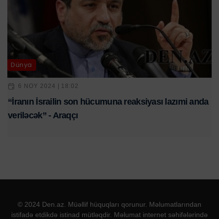
Dünya
6 NOY 2024 | 18:02
“İranın İsrailin son hücumuna reaksiyası lazımi anda
veriləcək” - Araqçı
© 2024 Den.az. Müəllif hüquqları qorunur. Məlumatlarından
istifadə etdikdə istinad mütləqdir. Məlumat internet səhifələrində