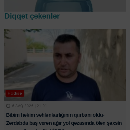
Diqqət çəkənlər
Hadisə
6 AVQ 2026 | 21:01
Bibim həkim səhlənkarlığının qurbanı oldu-
Zərdabda baş verən ağır yol qəzasında ölən şəxsin