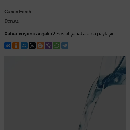
Günəş Fərəh
Den.az
Xəbər xoşunuza gəlib?
Sosial şəbəkələrdə paylaşın