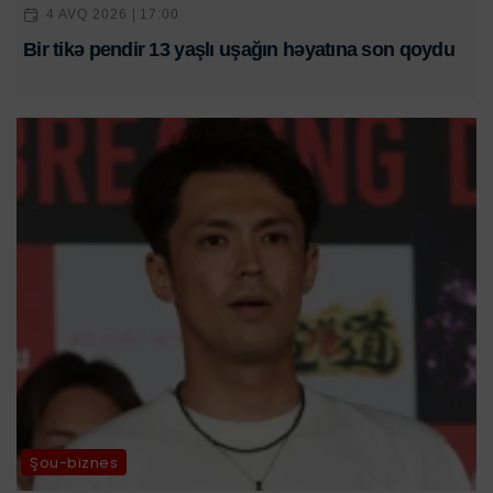
4 AVQ 2026 | 17:00
Bir tikə pendir 13 yaşlı uşağın həyatına son qoydu
Şou-biznes