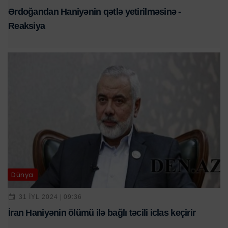
Ərdoğandan Haniyənin qətlə yetirilməsinə -
Reaksiya
Dünya
31 IYL 2024 | 09:36
İran Haniyənin ölümü ilə bağlı təcili iclas keçirir