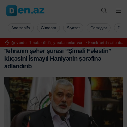
Ana səhifə
Gündəm
Siyasət
Cəmiyyət
Düny
 1 nəfər öldü, yaralananlar var
Frankfurtda ailə dramı: uşaqlar himay
T
e
h
r
a
n
ı
n
ş
ə
h
ə
r
ş
u
r
a
s
ı
“
Ş
i
m
a
l
i
F
ə
l
ə
s
t
i
n
”
k
ü
ç
ə
s
i
n
i
İ
s
m
a
y
ı
l
H
a
n
i
y
ə
n
i
n
ş
ə
r
ə
f
i
n
ə
a
d
l
a
n
d
ı
r
ı
b