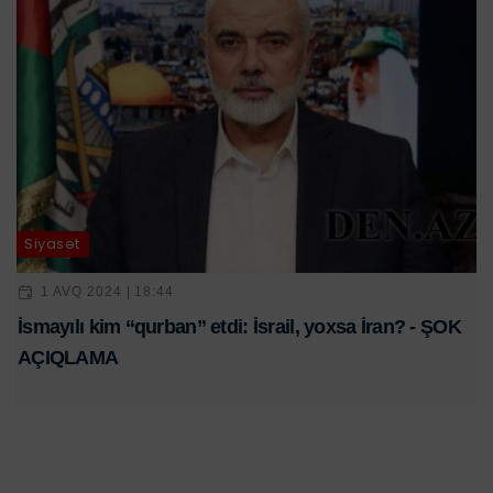
Siyasət
1 AVQ 2024 | 18:44
İsmayılı kim “qurban” etdi: İsrail, yoxsa İran? - ŞOK
AÇIQLAMA