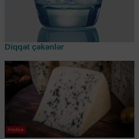
Diqqət çəkənlər
Hadisə