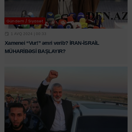
Gündəm / Siyasət
1 AVQ 2024 | 00:33
Xamenei “Vur!” əmri verib? İRAN-İSRAİL
MÜHARİBƏSİ BAŞLAYIR?