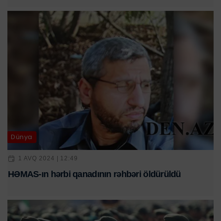
Dünya
1 AVQ 2024 | 12:49
HƏMAS-ın hərbi qanadının rəhbəri öldürüldü