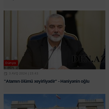
Dünya
3 AVQ 2024 | 15:43
"Atamın ölümü xeyirliyədir" - Haniyənin oğlu