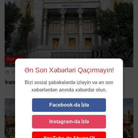
Dünya
Ən Son Xəbərləri Qaçırmayın!
31 IYL 2024 | 09:57
İrandan HƏMAS liderinin öldürülməsinə reaksiya
Bizi sosial şəbəkələrdə izləyin və ən son
xəbərlərdən anında xəbərdar olun.
Facebook-da İzlə
Instagram-da İzlə