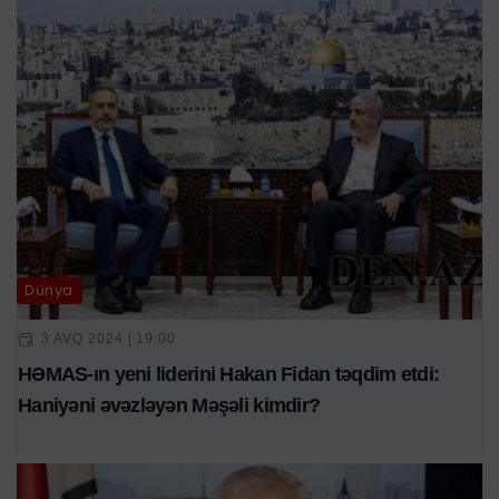
Dünya
3 AVQ 2024 | 19:00
HƏMAS-ın yeni liderini Hakan Fidan təqdim etdi:
Haniyəni əvəzləyən Məşəli kimdir?