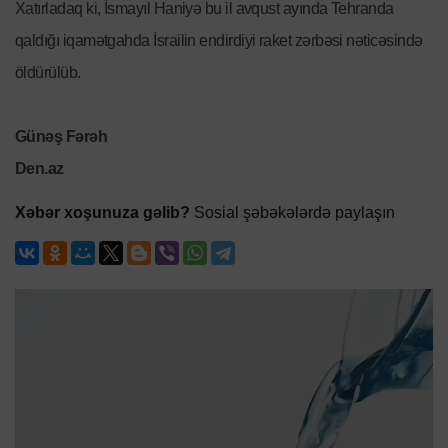
Xatırladaq ki, İsmayıl Haniyə bu il avqust ayında Tehranda
qaldığı iqamətgahda İsrailin endirdiyi raket zərbəsi nəticəsində
öldürülüb.
Günəş Fərəh
Den.az
Xəbər xoşunuza gəlib?
Sosial şəbəkələrdə paylaşın