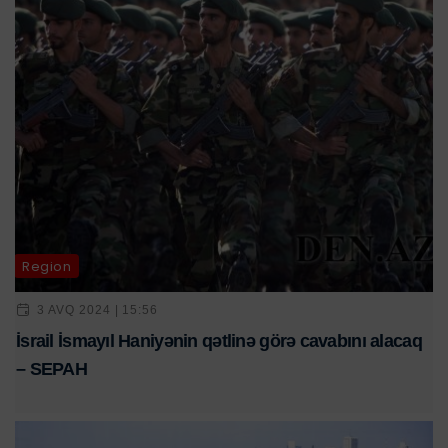
Region
3 AVQ 2024 | 15:56
İsrail İsmayıl Haniyənin qətlinə görə cavabını alacaq
– SEPAH