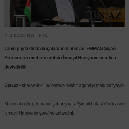
11-11-2024, 16:02
661
İranın paytaxtında küçələrdən birinin adı HƏMAS Siyasi
Bürosunun mərhum rəhbəri İsmayıl Həniyənin şərəfinə
dəyişdirilib.
Den.az
xəbər verir ki, bu barədə “Mehr” agentliyi məlumat yayıb.
Məlumata görə, Tehranın şəhər şurası “Şimali Fələstin” küçəsini
İsmayıl Haniyənin şərəfinə adlandırıb.