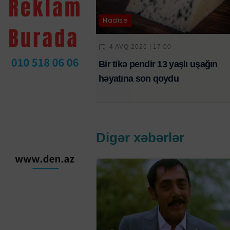
Hadisə
4 AVQ 2026 | 17:00
Bir tikə pendir 13 yaşlı uşağın
həyatına son qoydu
Digər xəbərlər