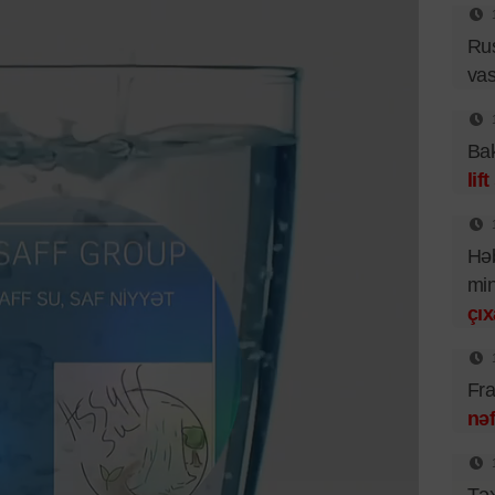
Ru
vas
Bak
lif
Həb
mi
çıx
Fra
nəf