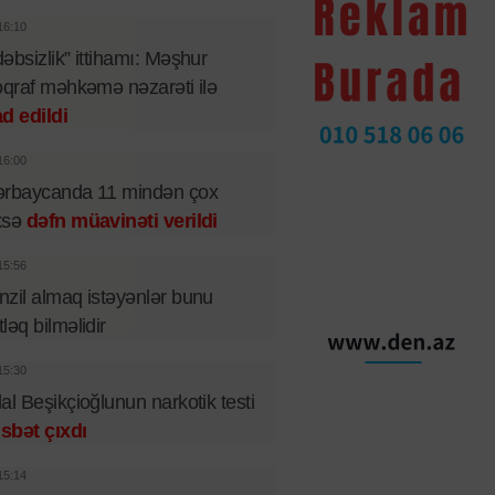
16:10
əbsizlik” ittihamı: Məşhur
oqraf məhkəmə nəzarəti ilə
d edildi
16:00
ərbaycanda 11 mindən çox
xsə
dəfn müavinəti verildi
15:56
zil almaq istəyənlər bunu
ləq bilməlidir
15:30
al Beşikçioğlunun narkotik testi
sbət çıxdı
15:14