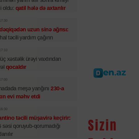
minən yarım əsr sonra kimliyi
li oldu:
qatil hələ də axtarılır
17:30
dəqiqədən uzun sinə ağrısı:
hal təcili yardım çağırın
17:10
üç xəstəlik ürəyi vaxtından
vəl
qocaldır
17:00
nadada meşə yanğını
230-a
ın evi məhv etdi
16:30
antino təcili müşavirə keçirir:
 səsi qoruyub-qorumadığı
lanılır