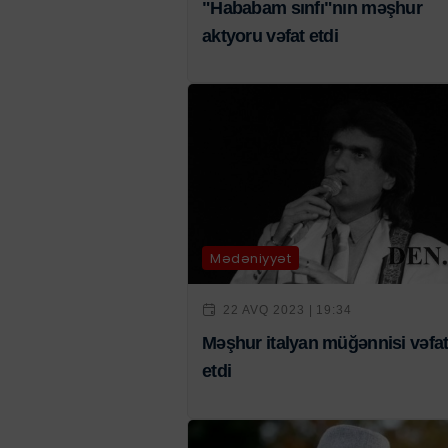
"Hababam sınfı"nın məşhur
aktyoru vəfat etdi
Mədəniyyət
22 AVQ 2023 | 19:34
Məşhur italyan müğənnisi vəfa
etdi