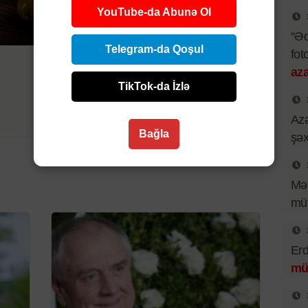
YouTube-da Abunə Ol
Şou-biznes
“Əd
Telegram-da Qoşul
fot
4 AVQ 2026 | 14:30
aza
37 yaşlı aktyor və parodiya ustası
TikTok-da İzlə
evində ölü tapıldı
Az
Bağla
şə
Mən
müt
Erd
mü