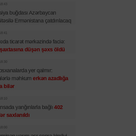
18:43
siya buğdası Azərbaycan
itəsilə Ermənistana çatdırılacaq
18:41
ıda ticarət mərkəzində faciə:
t şaxtasına düşən şəxs öldü
18:30
sxanalarda yer qalmır:
nlərlə məhkum
erkən azadlığa
a bilər
18:10
nsada yanğınlarla bağlı
402
ər saxlanıldı
18:00