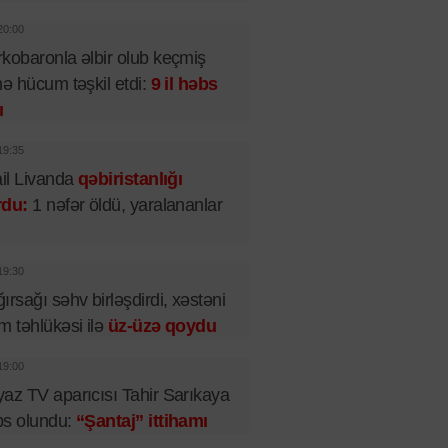
20:00
kobaronla əlbir olub keçmiş
nə hücum təşkil etdi:
9 il həbs
ı
19:35
ail Livanda
qəbiristanlığı
rdu:
1 nəfər öldü, yaralananlar
19:30
ırsağı səhv birləşdirdi, xəstəni
m təhlükəsi ilə
üz-üzə qoydu
19:00
az TV aparıcısı Tahir Sarıkaya
bs olundu:
“Şantaj” ittihamı