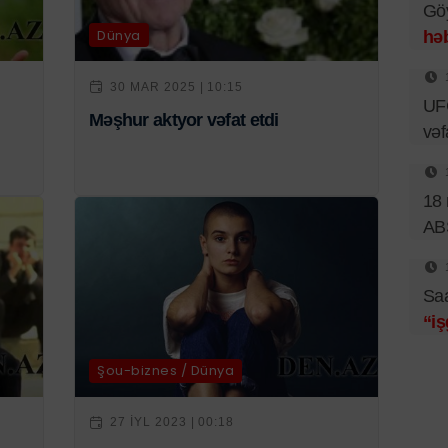
Göy
Dünya
hə
30 MAR 2025 | 10:15
UF
Məşhur aktyor vəfat etdi
vəf
18 
AB
Saa
“i
Şou-biznes / Dünya
27 IYL 2023 | 00:18