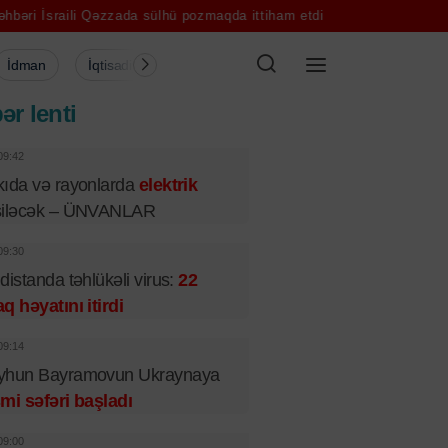
Qəzzada sülhü pozmaqda ittiham etdi
İsrail Livanda qəbiristanlığı vu
İdman
İqtisadiyyat
Şou-biznes
Müsahibə
Mədə
ər lenti
09:42
ıda və rayonlarda
elektrik
siləcək – ÜNVANLAR
09:30
distanda təhlükəli virus:
22
q həyatını itirdi
09:14
yhun Bayramovun Ukraynaya
mi səfəri başladı
09:00