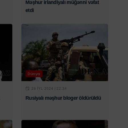
Məşhur irlandiyalı müğənni vəfat
etdi
Dünya
28 IYL 2024 | 22:34
t
Rusiyalı məşhur bloger öldürüldü