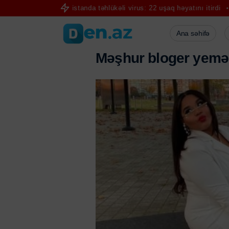
Hindistanda təhlükəli virus: 22 uşaq həyatını itirdi
Ceyhun Bayram
Ana səhifə
M
ə
ş
h
u
r
b
l
o
g
e
r
y
e
m
ə