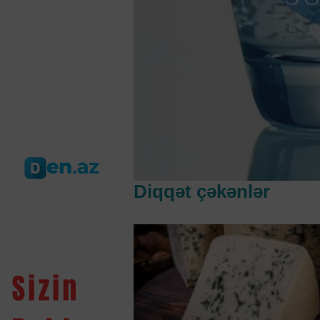
Diqqət çəkənlər