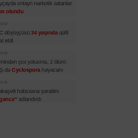
çayda onlayn narkotik satanlar
bs olundu
15:10
C döyüşçüsü
34 yaşında
qəfil
at etdi
15:00
mindən çox yoluxma, 2 ölüm:
Ş-də
Cyclospora
həyəcanı
14:30
kaşvili həbsxana şəraitini
şgəncə”
adlandırdı