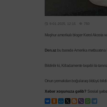
9-01-2025, 12:15
750
Məşhur amerikalı bloger Kerol Akosta və
Den.az
bu barədə Amerika mətbuatına is
Bildirilir ki, Killadamente ləqəbi ilə tan
Onun yeməkdən boğularaq öldüyü bildiri
Xəbər xoşunuza gəlib?
Sosial şəbə