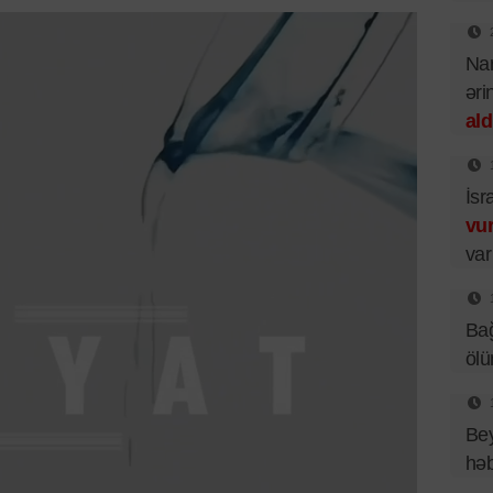
Nar
əri
ald
İsr
vu
var
Bağ
ölü
Bey
hə