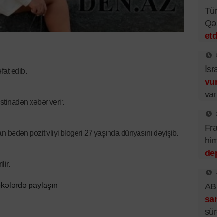
Tür
Qə
etd
İsr
fat edib.
vu
var
tinadən xəbər verir.
Fra
ınan bədən pozitivliyi blogeri 27 yaşında dünyasını dəyişib.
him
dep
lir.
kələrdə paylaşın
ABŞ
sa
sür