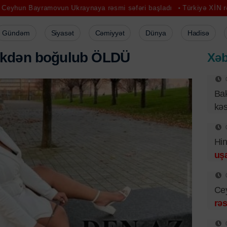
ovun Ukraynaya rəsmi səfəri başladı
Türkiyə XİN rəhbəri İsraili 
Gündəm
Siyasət
Cəmiyyət
Dünya
Hadisə
k
d
ə
n
b
o
ğ
u
l
u
b
Ö
L
D
Ü
Xəb
Bak
kə
Hin
uşa
Ce
rəs