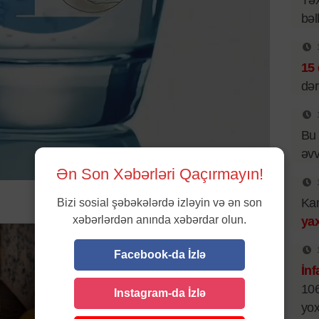
Təx
bəl
15 
dər
Bu 
əv
Ən Son Xəbərləri Qaçırmayın!
Ka
Bizi sosial şəbəkələrdə izləyin və ən son
xəbərlərdən anında xəbərdar olun.
yax
Facebook-da İzlə
İnf
106
Instagram-da İzlə
yox