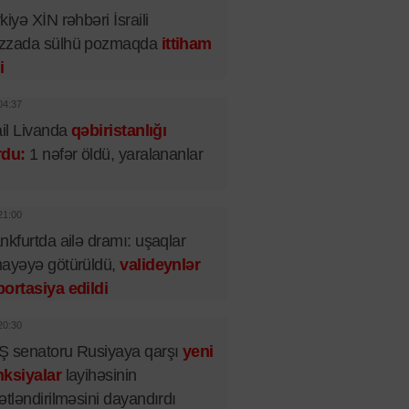
kiyə XİN rəhbəri İsraili
zzada sülhü pozmaqda
ittiham
i
04:37
ail Livanda
qəbiristanlığı
rdu:
1 nəfər öldü, yaralananlar
21:00
nkfurtda ailə dramı: uşaqlar
ayəyə götürüldü,
valideynlər
ortasiya edildi
20:30
 senatoru Rusiyaya qarşı
yeni
nksiyalar
layihəsinin
ətləndirilməsini dayandırdı