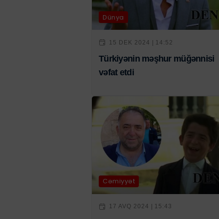
Dünya
15 DEK 2024 | 14:52
Türkiyənin məşhur müğənnisi
vəfat etdi
Cəmiyyət
17 AVQ 2024 | 15:43