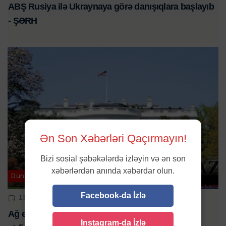
ABŞ Rusiya ilə Ukraynaya görə danışıqlara başlayıb
- ŞƏRH
Ən Son Xəbərləri Qaçırmayın!
Bizi sosial şəbəkələrdə izləyin və ən son
xəbərlərdən anında xəbərdar olun.
Dünya
Facebook-da İzlə
13 MAR 2025 | 16:20
Ağ ev ABŞ-nin Ukraynaya hərbi yardımı bərpa
Instagram-da İzlə