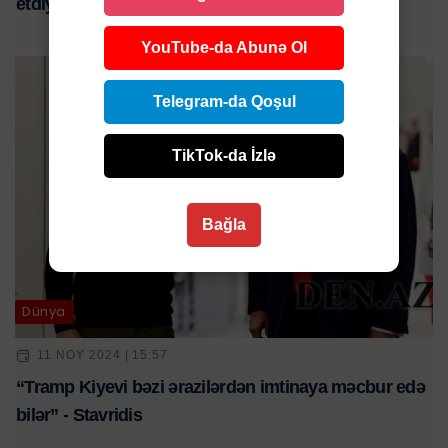
etdiyini açıqladı
YouTube-da Abunə Ol
Telegram-da Qoşul
TikTok-da İzlə
Bağla
Dünya
11 NOY 2024 | 15:57
“Tramp Kiyevi bəzi ərazilərdən imtinaya məcbur edə
bilər” - Stavridis