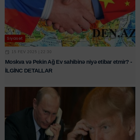
Siyasət
15 FEV 2025 | 22:30
Moskva və Pekin Ağ Ev sahibinə niyə etibar etmir? -
İLGİNC DETALLAR