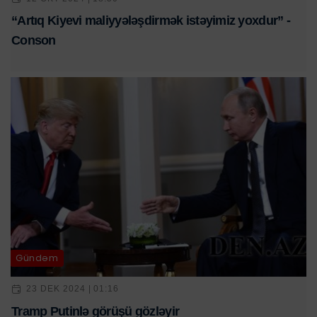
“Artıq Kiyevi maliyyələşdirmək istəyimiz yoxdur” -
Conson
Gündəm
23 DEK 2024 | 01:16
Tramp Putinlə görüşü gözləyir