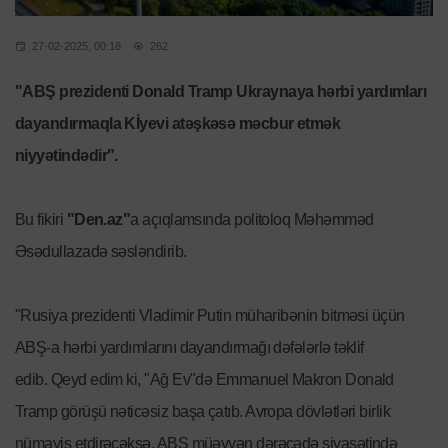
27-02-2025, 00:18
262
"ABŞ prezidenti Donald Tramp Ukraynaya hərbi yardımları
dayandırmaqla Kİyevi atəşkəsə məcbur etmək
niyyətindədir".
Bu fikiri
"Den.az"
a açıqlamsında politoloq Məhəmməd
Əsədullazadə səsləndirib.
"Rusiya prezidenti Vladimir Putin müharibənin bitməsi üçün
ABŞ-a hərbi yardımlarını dayandırmağı dəfələrlə təklif
edib. Qeyd edim ki, "Ağ Ev"də Emmanuel Makron Donald
Tramp görüşü nəticəsiz başa çatıb. Avropa dövlətləri birlik
nümayiş etdirəcəksə, ABŞ müəyyən dərəcədə siyasətində