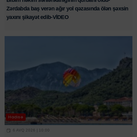
Zərdabda baş verən ağır yol qəzasında ölən şəxsin
yaxını şikayət edib-VİDEO
Hadisə
6 AVQ 2026 | 10:00