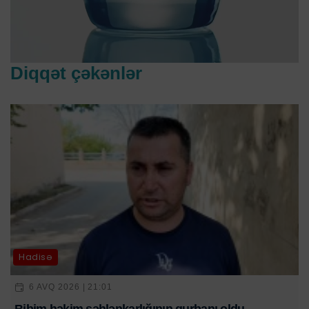
Diqqət çəkənlər
Hadisə
6 AVQ 2026 | 21:01
Bibim həkim səhlənkarlığının qurbanı oldu-