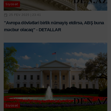
Siyasət
25 FEV 2025 | 23:41
"Avropa dövlətləri birlik nümayiş etdirsə, ABŞ buna
məcbur olacaq" - DETALLAR
Siyasət