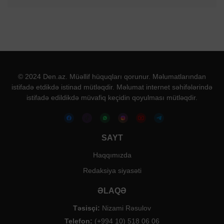
© 2024 Den.az. Müəllif hüquqları qorunur. Məlumatlarından
istifadə etdikdə istinad mütləqdir. Məlumat internet səhifələrində
istifadə edildikdə müvafiq keçidin qoyulması mütləqdir.
SAYT
Haqqımızda
Redaksiya siyasəti
ƏLAQƏ
Təsisçi:
Nizami Rəsulov
Telefon:
(+994 10) 518 06 06