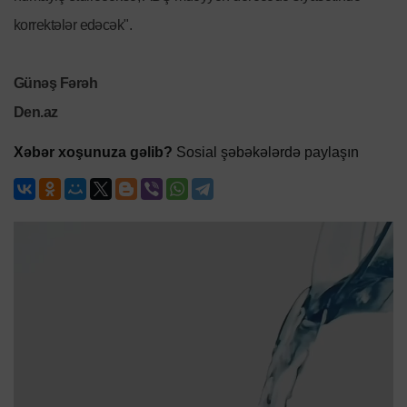
korrektələr edəcək".
Günəş Fərəh
Den.az
Xəbər xoşunuza gəlib?
Sosial şəbəkələrdə paylaşın