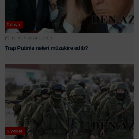
Dünya
11 NOY 2024 | 16:08
Trap Putinlə nələri müzakirə edib?
Siyasət