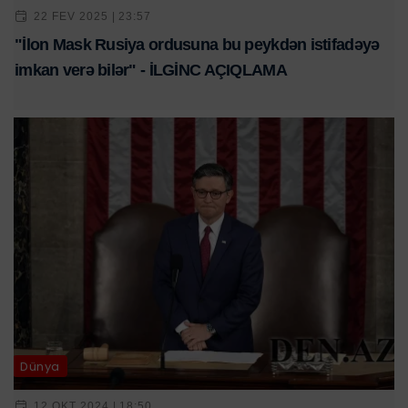
22 FEV 2025 | 23:57
"İlon Mask Rusiya ordusuna bu peykdən istifadəyə
imkan verə bilər" - İLGİNC AÇIQLAMA
Dünya
12 OKT 2024 | 18:50