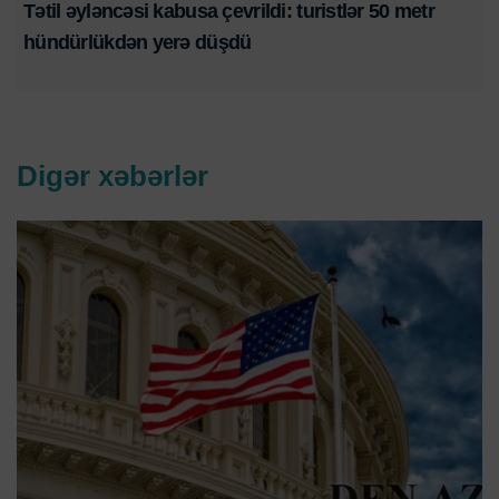
Tətil əyləncəsi kabusa çevrildi: turistlər 50 metr
hündürlükdən yerə düşdü
Digər xəbərlər