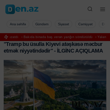
Ana səhifə
Gündəm
Siyasət
Cəmiyyət
Düny
Bakıda binada baş verən yanğın söndürüldü
Yalanı dərhal anlayan 
"
T
r
a
m
p
b
u
ü
s
u
l
l
a
K
i
y
e
v
i
a
t
ə
ş
k
ə
s
ə
m
ə
c
b
u
r
e
t
m
ə
k
n
i
y
y
ə
t
i
n
d
ə
d
i
r
"
-
İ
L
G
İ
N
C
A
Ç
I
Q
L
A
M
A