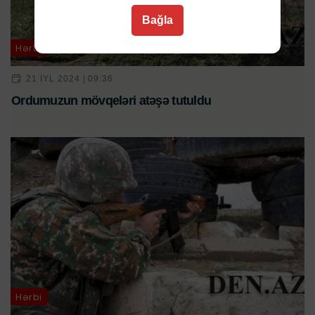
Bağla
Hərbi
21 IYL 2024 | 09:36
Ordumuzun mövqeləri atəşə tutuldu
Hərbi