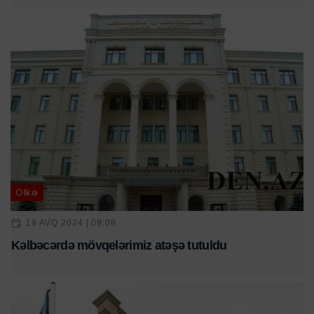
Ölkə
19 AVQ 2024 | 09:08
Kəlbəcərdə mövqelərimiz atəşə tutuldu