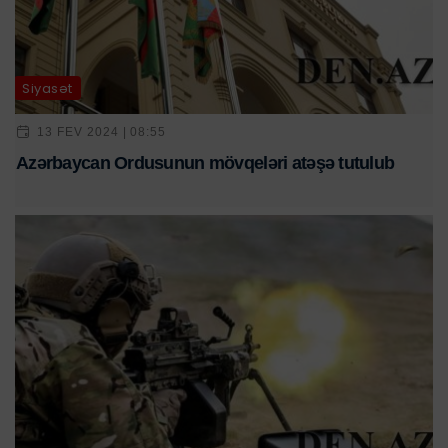
Siyasət
13 FEV 2024 | 08:55
Azərbaycan Ordusunun mövqeləri atəşə tutulub