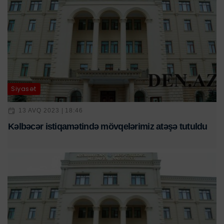
Siyasət
13 AVQ 2023 | 18:46
Kəlbəcər istiqamətində mövqelərimiz atəşə tutuldu