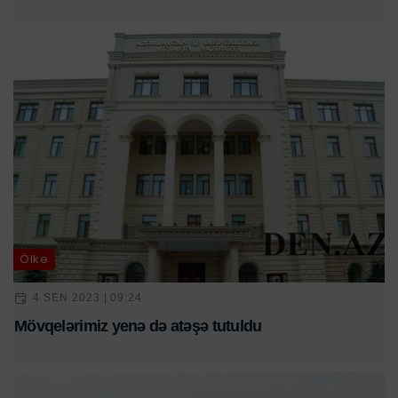
Ölkə
4 SEN 2023 | 09:24
Mövqelərimiz yenə də atəşə tutuldu