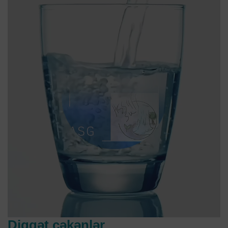
Diqqət çəkənlər