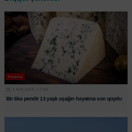
Hadisə
4 AVQ 2026 | 17:00
Bir tikə pendir 13 yaşlı uşağın həyatına son qoydu