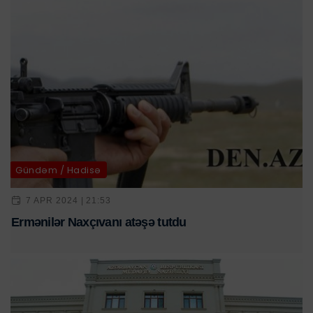
Gündəm / Hadisə
7 APR 2024 | 21:53
Ermənilər Naxçıvanı atəşə tutdu