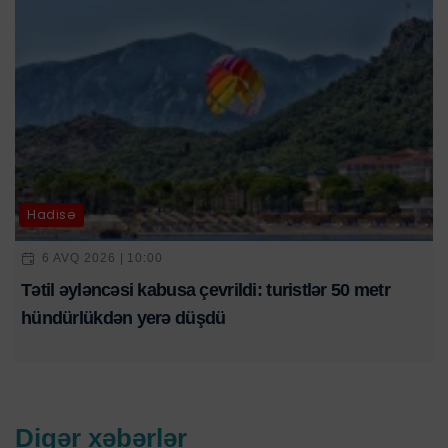
Hadisə
6 AVQ 2026 | 10:00
Tətil əyləncəsi kabusa çevrildi: turistlər 50 metr
hündürlükdən yerə düşdü
Digər xəbərlər