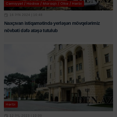
Cəmiyyət / Hadisə / Maraqlı / Ölkə / Hərbi
16 IYN 2024 | 10:48
Naxçıvan istiqamətində yerləşən mövqelərimiz
növbəti dəfə atəşə tutulub
Hərbi
12 IYL 2023 | 10:00