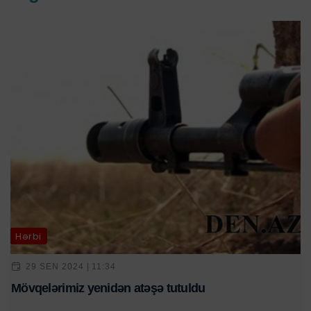
Hərbi
29 SEN 2024 | 11:34
Mövqelərimiz yenidən atəşə tutuldu