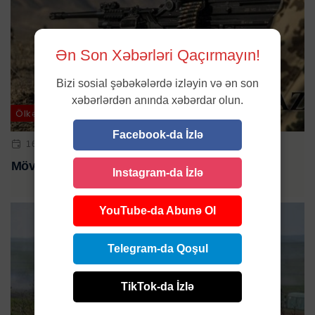
Ən Son Xəbərləri Qaçırmayın!
Bizi sosial şəbəkələrdə izləyin və ən son
xəbərlərdən anında xəbərdar olun.
Ölkə
Facebook-da İzlə
16 FEV 2024 | 14:18
Mövqelərimiz atəşə tutuldu
Instagram-da İzlə
YouTube-da Abunə Ol
Telegram-da Qoşul
TikTok-da İzlə