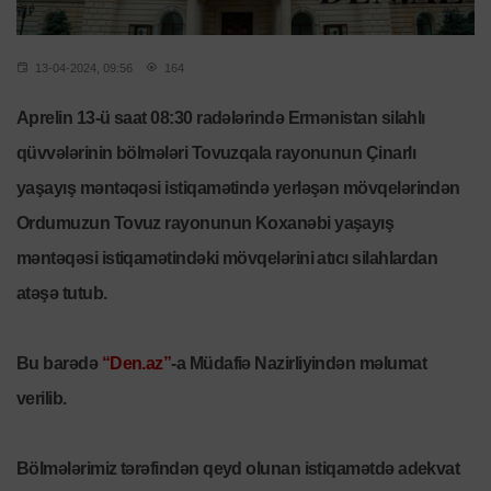
13-04-2024, 09:56
164
Aprelin 13-ü saat 08:30 radələrində Ermənistan silahlı
qüvvələrinin bölmələri Tovuzqala rayonunun Çinarlı
yaşayış məntəqəsi istiqamətində yerləşən mövqelərindən
Ordumuzun Tovuz rayonunun Koxanəbi yaşayış
məntəqəsi istiqamətindəki mövqelərini atıcı silahlardan
atəşə tutub.
Bu barədə
“Den.az”
-a Müdafiə Nazirliyindən məlumat
verilib.
Bölmələrimiz tərəfindən qeyd olunan istiqamətdə adekvat