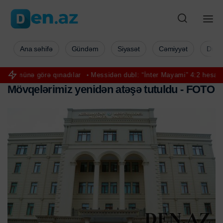
Ana səhifə
Gündəm
Siyasət
Cəmiyyət
Düny
 qınadılar
Messidən dubl: “İnter Mayami” 4:2 hesabı ilə qalib gəldi
M
ö
v
q
e
l
ə
r
i
m
i
z
y
e
n
i
d
ə
n
a
t
ə
ş
ə
t
u
t
u
l
d
u
-
F
O
T
O