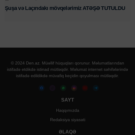
Şuşa və Laçındakı mövqelərimiz ATƏŞƏ TUTULDU
© 2024 Den.az. Müəllif hüquqları qorunur. Məlumatlarından
istifadə etdikdə istinad mütləqdir. Məlumat internet səhifələrində
istifadə edildikdə müvafiq keçidin qoyulması mütləqdir.
SAYT
Haqqımızda
Redaksiya siyasəti
ƏLAQƏ