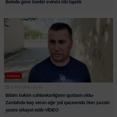
Bakıda gənc bankir evində ölü tapıldı
Hadisə
6 AVQ 2026 | 21:01
Bibim həkim səhlənkarlığının qurbanı oldu-
Zərdabda baş verən ağır yol qəzasında ölən şəxsin
yaxını şikayət edib-VİDEO