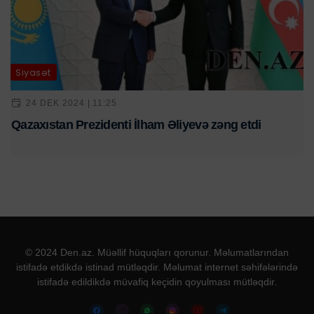
Siyasət
24 DEK 2024 | 11:25
Qazaxıstan Prezidenti İlham Əliyevə zəng etdi
© 2024 Den.az. Müəllif hüquqları qorunur. Məlumatlarından
istifadə etdikdə istinad mütləqdir. Məlumat internet səhifələrində
istifadə edildikdə müvafiq keçidin qoyulması mütləqdir.