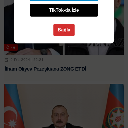
TikTok-da İzlə
Bağla
Ölkə
9 IYL 2024 | 22:21
İlham Əliyev Pezeşkiana ZƏNG ETDİ