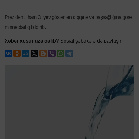
Prezident İlham Əliyev göstərilən diqqətə və başsağlığına görə
minnətdarlıq bildirib.
Xəbər xoşunuza gəlib?
Sosial şəbəkələrdə paylaşın