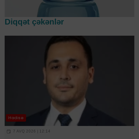
Diqqət çəkənlər
Hadisə
7 AVQ 2026 | 12:14