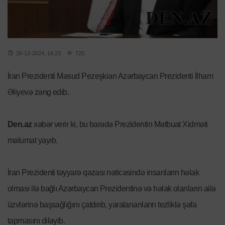
26-12-2024, 14:23
725
İran Prezidenti Məsud Pezeşkian Azərbaycan Prezidenti İlham
Əliyevə zəng edib.
Den.az
xəbər verir ki, bu barədə Prezidentin Mətbuat Xidməti
məlumat yayıb.
İran Prezidenti təyyarə qəzası nəticəsində insanların həlak
olması ilə bağlı Azərbaycan Prezidentinə və həlak olanların ailə
üzvlərinə başsağlığını çatdırıb, yaralananların tezliklə şəfa
tapmasını diləyib.