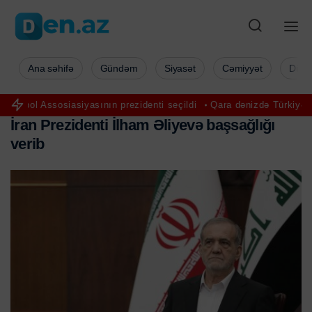
Ana səhifə
Gündəm
Siyasət
Cəmiyyət
Düny
siasiyasının prezidenti seçildi
Qara dənizdə Türkiyə gəmisinə hüc
İ
r
a
n
P
r
e
z
i
d
e
n
t
i
İ
l
h
a
m
Ə
l
i
y
e
v
ə
b
a
ş
s
a
ğ
l
ı
ğ
ı
v
e
r
i
b