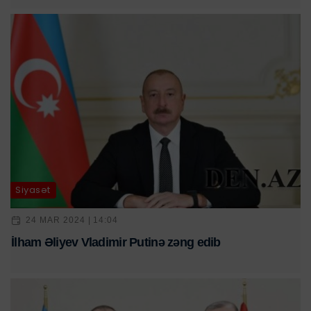
Siyasət
24 MAR 2024 | 14:04
İlham Əliyev Vladimir Putinə zəng edib