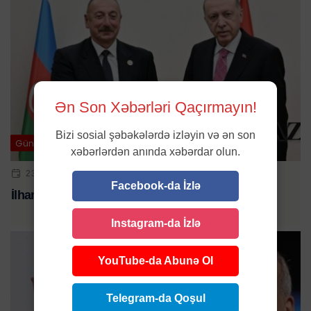
Ən Son Xəbərləri Qaçırmayın!
Bizi sosial şəbəkələrdə izləyin və ən son
Gündəm
xəbərlərdən anında xəbərdar olun.
23 YAN 2025 | 12:50
Facebook-da İzlə
İlham Əliyev Ərdoğana zəng etdi
Instagram-da İzlə
YouTube-da Abunə Ol
Telegram-da Qoşul