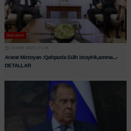
Gündəm
20 APR 2025 | 21:06
Ararat Mirzoyan :Qafqazda Sülh istəyirik,amma...-
DETALLAR