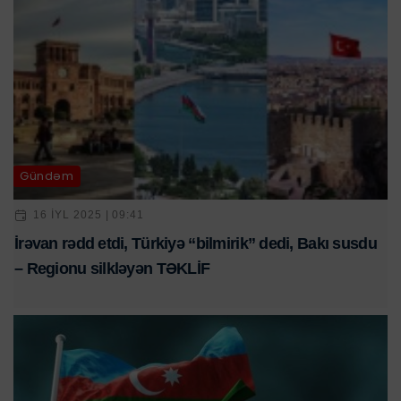
Gündəm
16 IYL 2025 | 09:41
İrəvan rədd etdi, Türkiyə “bilmirik” dedi, Bakı susdu
– Regionu silkləyən TƏKLİF