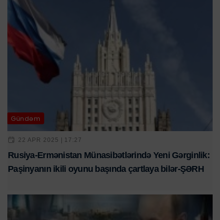
Gündəm
22 APR 2025 | 17:27
Rusiya-Ermənistan Münasibətlərində Yeni Gərginlik:
Paşinyanın ikili oyunu başında çartlaya bilər-ŞƏRH