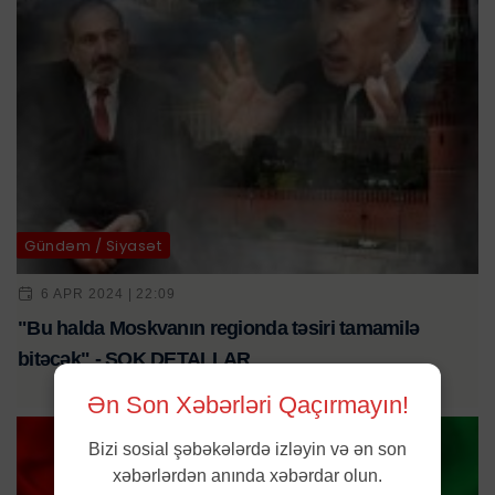
Gündəm / Siyasət
6 APR 2024 | 22:09
"Bu halda Moskvanın regionda təsiri tamamilə
bitəcək" - ŞOK DETALLAR
Ən Son Xəbərləri Qaçırmayın!
Bizi sosial şəbəkələrdə izləyin və ən son
xəbərlərdən anında xəbərdar olun.