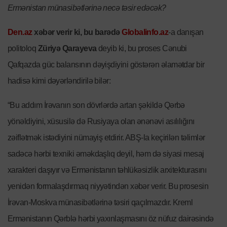
Ermənistan münasibətlərinə necə təsir edəcək?
Den.az
xəbər verir ki, bu barədə
Globalinfo.az
-a danışan
politoloq
Züriyə Qarayeva
deyib ki, bu proses Cənubi
Qafqazda güc balansının dəyişdiyini göstərən əlamətdar bir
hadisə kimi dəyərləndirilə bilər:
“Bu addım İrəvanın son dövrlərdə artan şəkildə Qərbə
yönəldiyini, xüsusilə də Rusiyaya olan ənənəvi asılılığını
zəiflətmək istədiyini nümayiş etdirir. ABŞ-la keçirilən təlimlər
sadəcə hərbi texniki əməkdaşlıq deyil, həm də siyasi mesaj
xarakteri daşıyır və Ermənistanın təhlükəsizlik arxitekturasını
yenidən formalaşdırmaq niyyətindən xəbər verir. Bu prosesin
İrəvan-Moskva münasibətlərinə təsiri qaçılmazdır. Kreml
Ermənistanın Qərblə hərbi yaxınlaşmasını öz nüfuz dairəsində