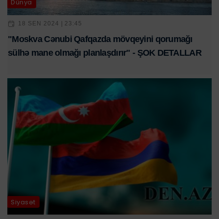
Dünya
18 SEN 2024 | 23:45
"Moskva Cənubi Qafqazda mövqeyini qorumağı
sülhə mane olmağı planlaşdırır" - ŞOK DETALLAR
Siyasət