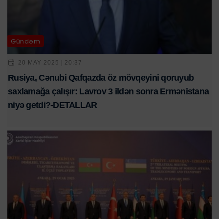
Gündəm
20 MAY 2025 | 20:37
Rusiya, Cənubi Qafqazda öz mövqeyini qoruyub
saxlamağa çalışır: Lavrov 3 ildən sonra Ermənistana
niyə getdi?-DETALLAR