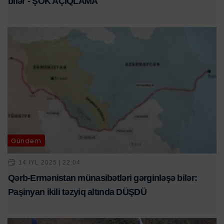
bilər - ŞOK AÇIQLAMA
Gündəm
14 IYL 2025 | 22:04
Qərb-Ermənistan münasibətləri gərginləşə bilər:
Paşinyan ikili təzyiq altında DÜŞDÜ