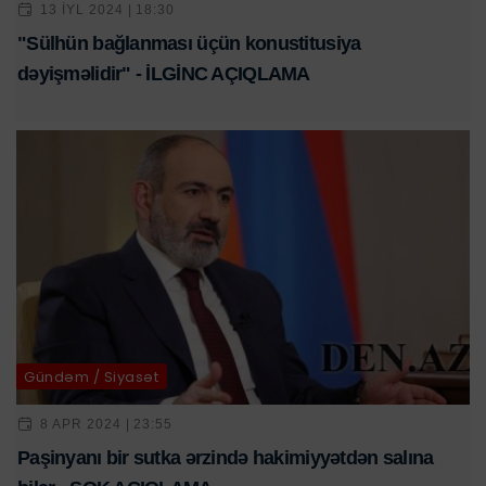
13 IYL 2024 | 18:30
"Sülhün bağlanması üçün konustitusiya
dəyişməlidir" - İLGİNC AÇIQLAMA
Gündəm / Siyasət
8 APR 2024 | 23:55
Paşinyanı bir sutka ərzində hakimiyyətdən salına