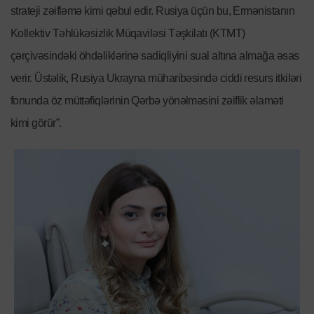
strateji zəifləmə kimi qəbul edir. Rusiya üçün bu, Ermənistanın
Kollektiv Təhlükəsizlik Müqaviləsi Təşkilatı (KTMT)
çərçivəsindəki öhdəliklərinə sadiqliyini sual altına almağa əsas
verir. Üstəlik, Rusiya Ukrayna müharibəsində ciddi resurs itkiləri
fonunda öz müttəfiqlərinin Qərbə yönəlməsini zəiflik əlaməti
kimi görür”.