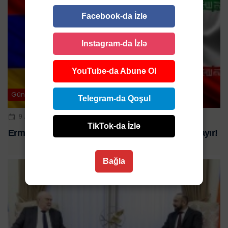
Facebook-da İzlə
Instagram-da İzlə
YouTube-da Abunə Ol
Gündəm
Telegram-da Qoşul
9 APR 2025 | 19:06
TikTok-da İzlə
Ermənistan və İran şok edici hərbi təlimlərə başlayır!
Bağla