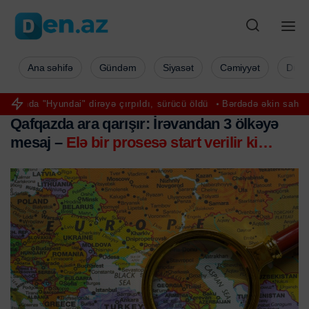
Ana səhifə
Gündəm
Siyasət
Cəmiyyət
Düny
i" dirəyə çırpıldı, sürücü öldü
Bərdədə əkin sahəsindən qadın meyi
Qafqazda ara qarışır: İrəvandan 3 ölkəyə
mesaj –
Elə bir prosesə start verilir ki…