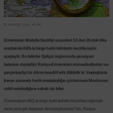
4-08-2025, 10:05
145
Ermənistan Müdafiə Nazirliyi avqustun 12-dən 20-dək ölkə
ərazisində ABŞ-la birgə hərbi təlimlərin keçiriləcəyini
açıqlayıb. Bu təlimlər Qafqaz regionunda geosiyasi
balansın dəyişdiyi, Rusiya-Ermənistan münasibətlərinin isə
gərginləşdiyi bir dövrə təsadüf edir. Bildirilir ki, Vaşinqtonla
İrəvan arasında hərbi əməkdaşlığın güclənməsi Moskvanın
ciddi narahatlığına səbəb ola bilər.
Ermənistanın ABŞ-la birgə hərbi təlimlər keçirməsi regionda
hansı yeni güc balansını formalaşdıra bilər? Bu, Rusiya-