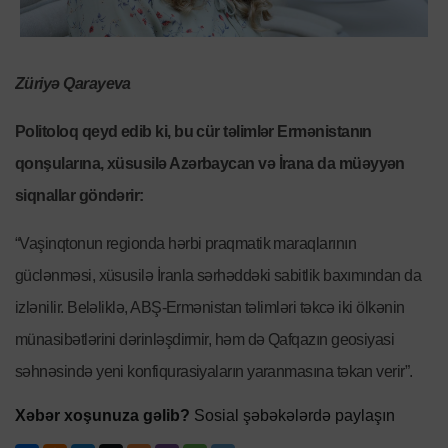
Züriyə Qarayeva
Politoloq qeyd edib ki, bu cür təlimlər Ermənistanın
qonşularına, xüsusilə Azərbaycan və İrana da müəyyən
siqnallar göndərir:
“Vaşinqtonun regionda hərbi praqmatik maraqlarının
güclənməsi, xüsusilə İranla sərhəddəki sabitlik baxımından da
izlənilir. Beləliklə, ABŞ-Ermənistan təlimləri təkcə iki ölkənin
münasibətlərini dərinləşdirmir, həm də Qafqazın geosiyasi
səhnəsində yeni konfiqurasiyaların yaranmasına təkan verir”.
Xəbər xoşunuza gəlib?
Sosial şəbəkələrdə paylaşın