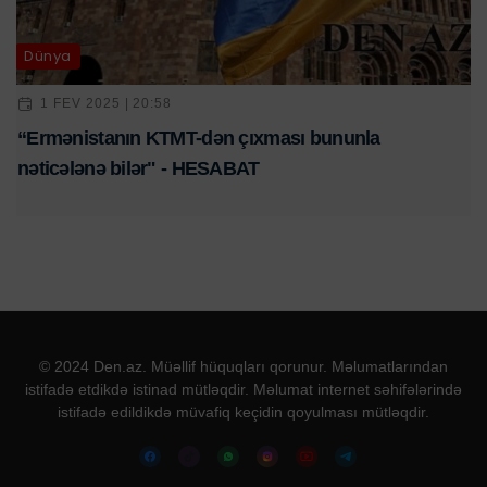
Dünya
1 FEV 2025 | 20:58
“Ermənistanın KTMT-dən çıxması bununla
nəticələnə bilər" - HESABAT
© 2024 Den.az. Müəllif hüquqları qorunur. Məlumatlarından
istifadə etdikdə istinad mütləqdir. Məlumat internet səhifələrində
istifadə edildikdə müvafiq keçidin qoyulması mütləqdir.