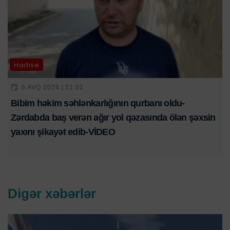
Hadisə
6 AVQ 2026 | 21:01
Bibim həkim səhlənkarlığının qurbanı oldu-
Zərdabda baş verən ağır yol qəzasında ölən şəxsin
yaxını şikayət edib-VİDEO
Digər xəbərlər