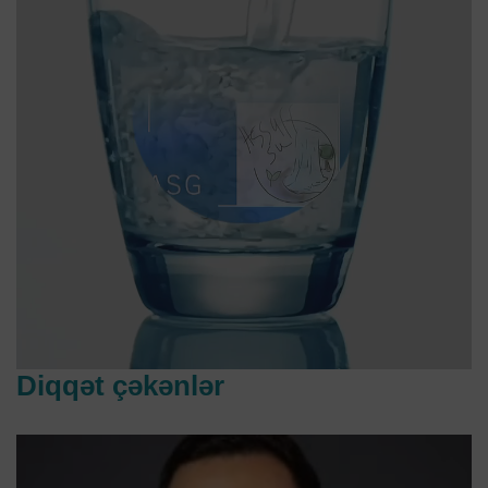
Diqqət çəkənlər