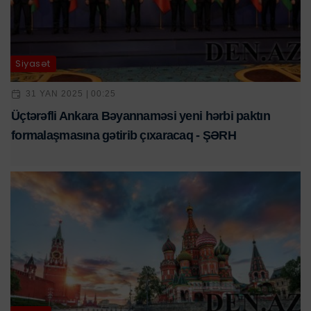
Siyasət
31 YAN 2025 | 00:25
Üçtərəfli Ankara Bəyannaməsi yeni hərbi paktın
formalaşmasına gətirib çıxaracaq - ŞƏRH