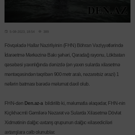
5-08-2023, 18:54
389
Fövqəladə Hallar Nazirliyinin (FHN) Böhran Vəziyyətlərində
İdarəetmə Mərkəzinə Bakı şəhəri, Qaradağ rayonu, Lökbatan
qəsəbəsi yaxınlığında dənizdə (ən yaxın sularda xilasetmə
məntəqəsindən təqribən 900 metr aralı, nəzarətsiz ərazi) 1
nəfərin batması barədə məlumat daxil olub.
FHN-dən
Den.az-a
bildirilib ki, məlumatla əlaqədar, FHN-nin
Kiçikhəcmli Gəmilərə Nəzarət və Sularda Xilasetmə Dövlət
Xidmətinin dalğıc-axtarış qrupunun dalğıc-xilasediciləri
axtarışlara cəlb olunublar.