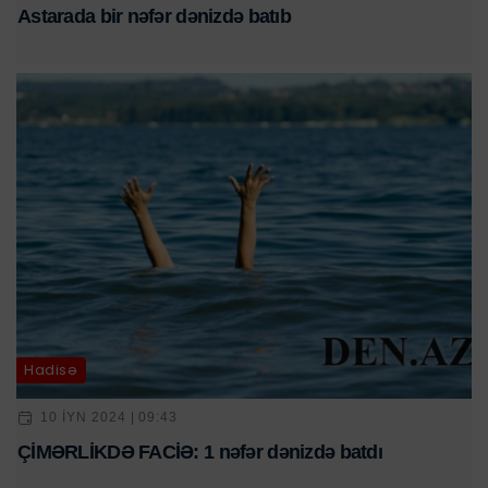
Astarada bir nəfər dənizdə batıb
Hadisə
10 IYN 2024 | 09:43
ÇİMƏRLİKDƏ FACİƏ: 1 nəfər dənizdə batdı