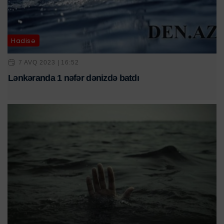
Hadisə
7 AVQ 2023 | 16:52
Lənkəranda 1 nəfər dənizdə batdı