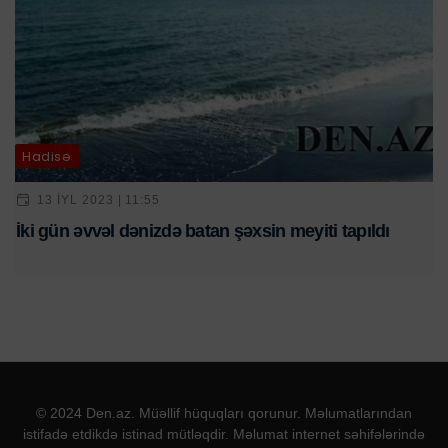
Hadisə
13 IYL 2023 | 11:55
İki gün əvvəl dənizdə batan şəxsin meyiti tapıldı
© 2024 Den.az. Müəllif hüquqları qorunur. Məlumatlarından
istifadə etdikdə istinad mütləqdir. Məlumat internet səhifələrində