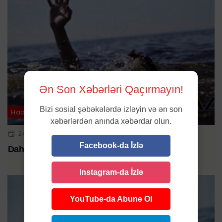
Ən Son Xəbərləri Qaçırmayın!
Bizi sosial şəbəkələrdə izləyin və ən son
Hadisə
xəbərlərdən anında xəbərdar olun.
24 IYN 2024 | 10:30
Facebook-da İzlə
Daha bir nəfər dənizdə batdı
Instagram-da İzlə
YouTube-da Abunə Ol