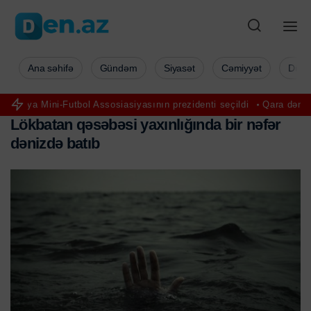
Ana səhifə
Gündəm
Siyasət
Cəmiyyət
Düny
utbol Assosiasiyasının prezidenti seçildi
Qara dənizdə Türkiyə gəm
L
ö
k
b
a
t
a
n
q
ə
s
ə
b
ə
s
i
y
a
x
ı
n
l
ı
ğ
ı
n
d
a
b
i
r
n
ə
f
ə
r
d
ə
n
i
z
d
ə
b
a
t
ı
b