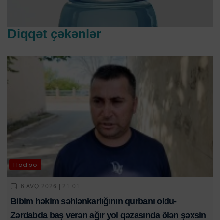
Diqqət çəkənlər
Hadisə
6 AVQ 2026 | 21:01
Bibim həkim səhlənkarlığının qurbanı oldu-
Zərdabda baş verən ağır yol qəzasında ölən şəxsin