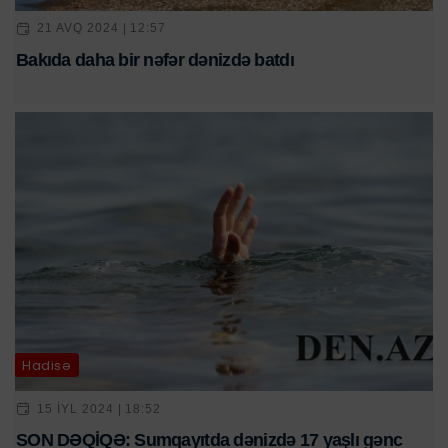
21 AVQ 2024 | 12:57
Bakıda daha bir nəfər dənizdə batdı
Hadisə
15 IYL 2024 | 18:52
SON DƏQİQƏ: Sumqayıtda dənizdə 17 yaşlı gənc