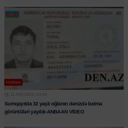
Hadisə
11 AVQ 2023 | 22:40
Sumqayıtda 32 yaşlı oğlanın dənizdə batma
görüntüləri yayıldı-ANBAAN VİDEO