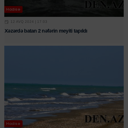
Hadisə
12 AVQ 2024 | 17:03
Xəzərdə batan 2 nəfərin meyiti tapıldı
Hadisə