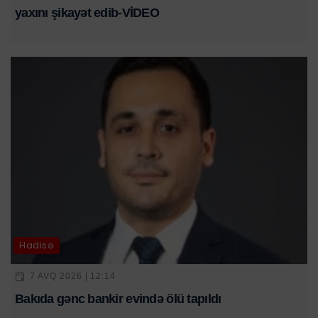
yaxını şikayət edib-VİDEO
Hadisə
7 AVQ 2026 | 12:14
Bakıda gənc bankir evində ölü tapıldı