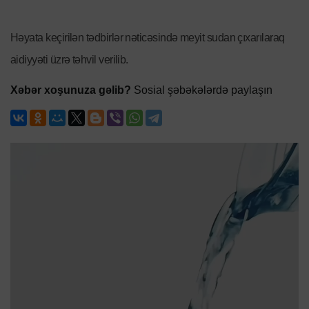
Həyata keçirilən tədbirlər nəticəsində meyit sudan çıxarılaraq
aidiyyəti üzrə təhvil verilib.
Xəbər xoşunuza gəlib?
Sosial şəbəkələrdə paylaşın