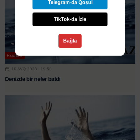
Telegram-da Qoşul
TikTok-da İzlə
Bağla
Hadisə
10 AVQ 2023 | 19:50
Dənizdə bir nəfər batdı