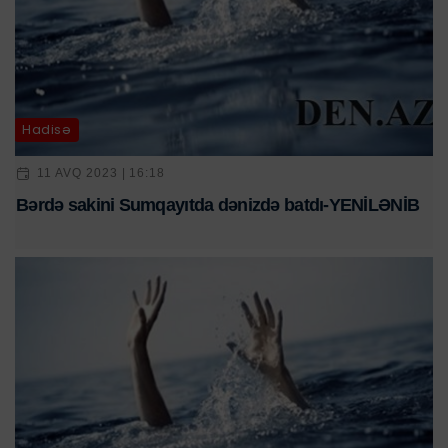
Hadisə
11 AVQ 2023 | 16:18
Bərdə sakini Sumqayıtda dənizdə batdı-YENİLƏNİB