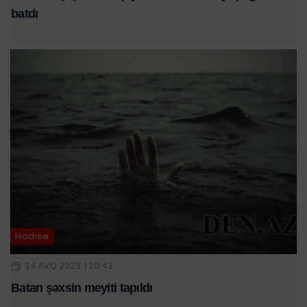
batdı
Hadisə
14 AVQ 2023 | 20:43
Batan şəxsin meyiti tapıldı