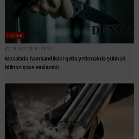
Hadisə
20 MAY 2024 | 21:50
Masallıda həmkəndlisini qətlə yetirməkdə şübhəli
bilinən şəxs saxlanıldı