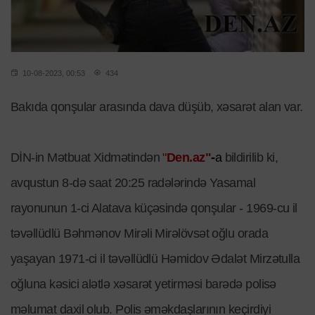
10-08-2023, 00:53
434
Bakıda qonşular arasında dava düşüb, xəsarət alan var.
DİN-in Mətbuat Xidmətindən
"
Den.az"
-
a
bildirilib ki,
avqustun 8-də saat 20:25 radələrində Yasamal
rayonunun 1-ci Alatava küçəsində qonşular - 1969-cu il
təvəllüdlü Bəhmənov Mirəli Mirəlövsət oğlu orada
yaşayan 1971-ci il təvəllüdlü Həmidov Ədalət Mirzətulla
oğluna kəsici alətlə xəsarət yetirməsi barədə polisə
məlumat daxil olub. Polis əməkdaşlarının keçirdiyi