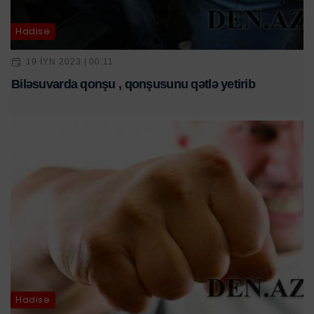
Hadisə
19 IYN 2023 | 00:11
Biləsuvarda qonşu , qonşusunu qətlə yetirib
Hadisə