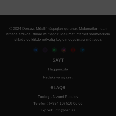
© 2024 Den.az. Müəllif hüquqları qorunur. Məlumatlarından
istifadə etdikdə istinad mütləqdir. Məlumat internet səhifələrində
istifadə edildikdə müvafiq keçidin qoyulması mütləqdir.
SAYT
Haqqımızda
Redaksiya siyasəti
ƏLAQƏ
Təsisçi:
Nizami Rəsulov
Telefon:
(+994 10) 518 06 06
E-poçt:
info@den.az