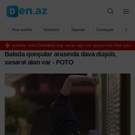
Ana səhifə
Gündəm
Siyasət
Cəmiyyət
Düny
oldu-Zərdabda baş verən ağır yol qəzasında ölən şəxsin yaxını şikay
B
a
k
ı
d
a
q
o
n
ş
u
l
a
r
a
r
a
s
ı
n
d
a
d
a
v
a
d
ü
ş
ü
b
,
x
ə
s
a
r
ə
t
a
l
a
n
v
a
r
-
F
O
T
O