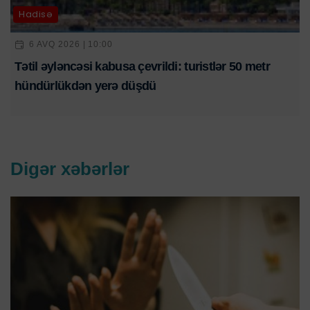
Hadisə
6 AVQ 2026 | 10:00
Tətil əyləncəsi kabusa çevrildi: turistlər 50 metr
hündürlükdən yerə düşdü
Digər xəbərlər