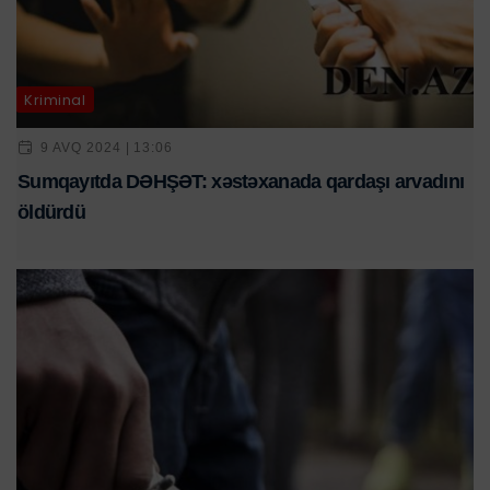
Kriminal
9 AVQ 2024 | 13:06
Sumqayıtda DƏHŞƏT: xəstəxanada qardaşı arvadını
öldürdü