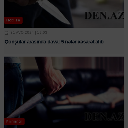
Hadisə
31 AVQ 2024 | 19:03
Qonşular arasında dava: 5 nəfər xəsarət alıb
Kriminal