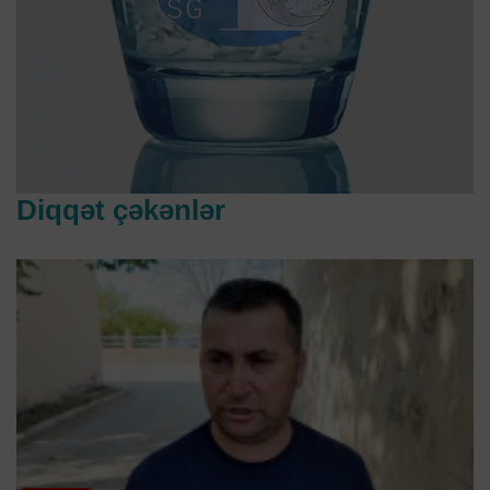
Diqqət çəkənlər