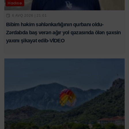
Hadisə
6 AVQ 2026 | 21:01
Bibim həkim səhlənkarlığının qurbanı oldu-
Zərdabda baş verən ağır yol qəzasında ölən şəxsin
yaxını şikayət edib-VİDEO