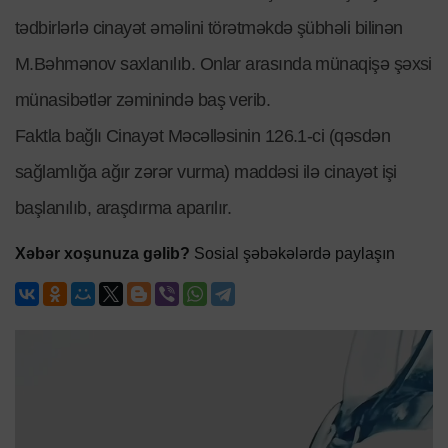
tədbirlərlə cinayət əməlini törətməkdə şübhəli bilinən
M.Bəhmənov saxlanılıb. Onlar arasında münaqişə şəxsi
münasibətlər zəminində baş verib.
Faktla bağlı Cinayət Məcəlləsinin 126.1-ci (qəsdən
sağlamlığa ağır zərər vurma) maddəsi ilə cinayət işi
başlanılıb, araşdırma aparılır.
Xəbər xoşunuza gəlib?
Sosial şəbəkələrdə paylaşın