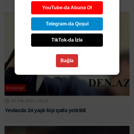
YouTube-da Abunə Ol
Telegram-da Qoşul
TikTok-da İzlə
Bağla
Kriminal
10 IYN 2024 | 19:11
Yevlaxda 24 yaşlı kişi qətlə yetirildi