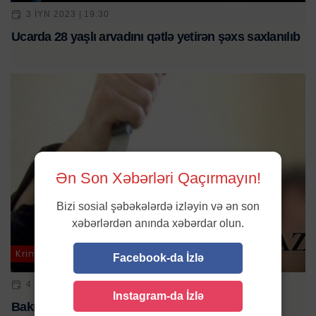
3 IYN 2023 | 19:30
Ucarda 28 yaşlı arvadını qətlə yetirən şəxs saxlanılıb
Ən Son Xəbərləri Qaçırmayın!
Bizi sosial şəbəkələrdə izləyin və ən son
xəbərlərdən anında xəbərdar olun.
Kriminal
Facebook-da İzlə
4 AVQ 2024 | 08:32
Instagram-da İzlə
Bakıda 51 yaşlı kişi qətlə yetirilib