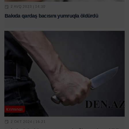
2 AVQ 2023 | 14:30
Bakıda qardaş bacısını yumruqla öldürdü
Kriminal
2 OKT 2024 | 16:21