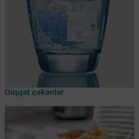
Diqqət çəkənlər