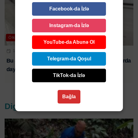
Facebook-da İzlə
Instagram-da İzlə
Ölkə
YouTube-da Abunə Ol
10 AVQ 2026 | 10:30
Telegram-da Qoşul
Bu avtobuslar avqustun 10-da bəzi dayanacaqlarda
dayanmayacaq
TikTok-da İzlə
Bağla
Digər xəbərlər