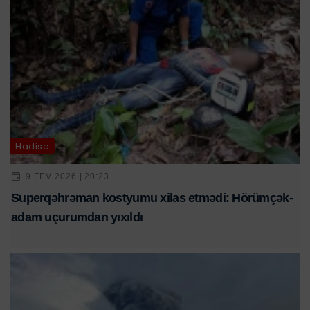
Hadisə
9 FEV 2026 | 20:23
Superqəhrəman kostyumu xilas etmədi: Hörümçək-
adam uçurumdan yıxıldı