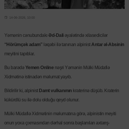
14-06-2026, 10:00
Yəmənin cənubundakı
Əd-Dali
əyalətində xilasedicilər
“Hörümçək adam”
ləqəbi ilə tanınan alpinist
Antar əl-Absinin
meyitini tapıblar.
Bu barədə
Yemen Online
nəşri Yəmənin Mülki Müdafiə
Xidmətinə istinadən məlumat yayıb.
Bildirilir ki, alpinist
Damt vulkanının
kraterinə düşüb. Kraterin
kükürdlü su ilə dolu olduğu qeyd olunur.
Mülki Müdafiə Xidmətinin məlumatına görə, alpinistin meyiti
onun yoxa çıxmasından dərhal sonra başlanılan axtarış-