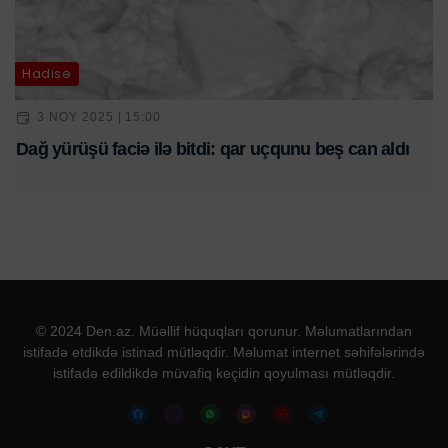
Hadisə
3 NOY 2025 | 15:00
Dağ yürüşü faciə ilə bitdi: qar uçqunu beş can aldı
© 2024 Den.az. Müəllif hüquqları qorunur. Məlumatlarından
istifadə etdikdə istinad mütləqdir. Məlumat internet səhifələrində
istifadə edildikdə müvafiq keçidin qoyulması mütləqdir.