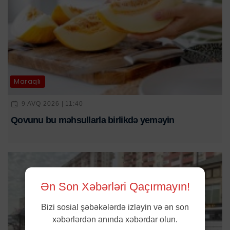
Maraqlı
9 AVQ 2026 | 11:40
Qovunu bu məhsullarla birlikdə yeməyin
Ən Son Xəbərləri Qaçırmayın!
Bizi sosial şəbəkələrdə izləyin və ən son
xəbərlərdən anında xəbərdar olun.