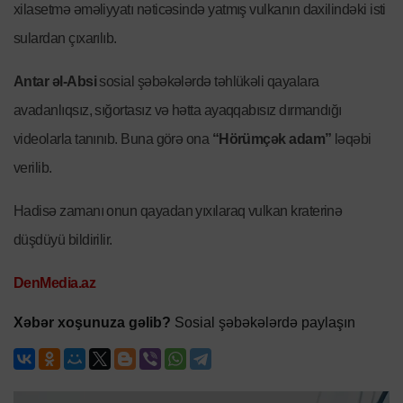
xilasetmə əməliyyatı nəticəsində yatmış vulkanın daxilindəki isti
sulardan çıxarılıb.
Antar əl-Absi
sosial şəbəkələrdə təhlükəli qayalara
avadanlıqsız, sığortasız və hətta ayaqqabısız dırmandığı
videolarla tanınıb. Buna görə ona
“Hörümçək adam”
ləqəbi
verilib.
Hadisə zamanı onun qayadan yıxılaraq vulkan kraterinə
düşdüyü bildirilir.
DenMedia.az
Xəbər xoşunuza gəlib?
Sosial şəbəkələrdə paylaşın