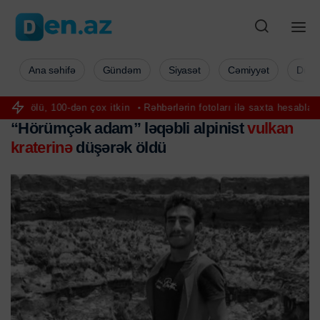
Ana səhifə
Gündəm
Siyasət
Cəmiyyət
Düny
lü, 100-dən çox itkin
Rəhbərlərin fotoları ilə saxta hesablar yaradı
“Hörümçək adam” ləqəbli alpinist
vulkan
kraterinə
düşərək öldü