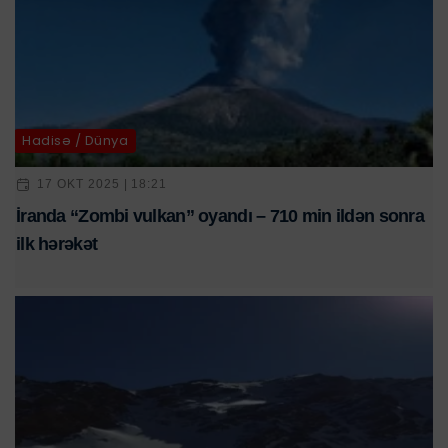
Hadisə / Dünya
17 OKT 2025 | 18:21
İranda “Zombi vulkan” oyandı – 710 min ildən sonra
ilk hərəkət