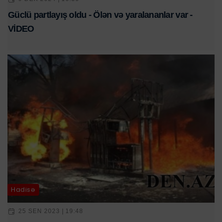
Güclü partlayış oldu - Ölən və yaralananlar var -
VİDEO
Hadisə
25 SEN 2023 | 19:48