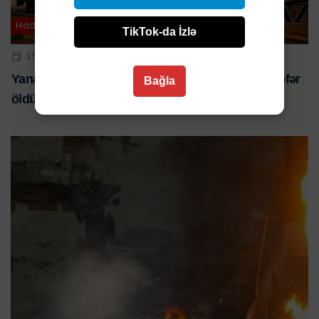
Hadisə
TikTok-da İzlə
15 AVQ 2023 | 01:01
Yanacaqdoldurma məntəqəsində partlayış: 10 nəfər
Bağla
öldü