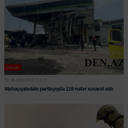
Dünya
16 AVQ 2023 | 21:20
Mahaçqaladakı partlayışda 119 nəfər xəsarət alıb