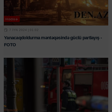
Hadisə
7 IYN 2024 | 01:02
Yanacaqdoldurma məntəqəsində güclü partlayış -
FOTO