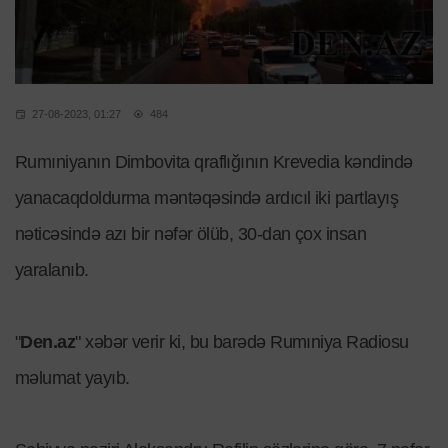
27-08-2023, 01:27
484
Rumıniyanın Dimbovita qraflığının Krevedia kəndində
yanacaqdoldurma məntəqəsində ardıcıl iki partlayış
nəticəsində azı bir nəfər ölüb, 30-dan çox insan
yaralanıb.
"
Den.az
" xəbər verir ki, bu barədə Rumıniya Radiosu
məlumat yayıb.