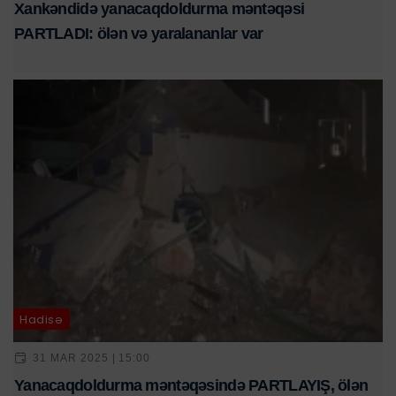
Xankəndidə yanacaqdoldurma məntəqəsi
PARTLADI: ölən və yaralananlar var
Hadisə
31 MAR 2025 | 15:00
Yanacaqdoldurma məntəqəsində PARTLAYIŞ, ölən