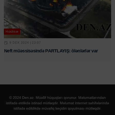
Hadisə
9 DEK 2024 | 23:07
Neft müəssisəsində PARTLAYIŞ: ölənlərlər var
© 2024 Den.az. Müəllif hüquqları qorunur. Məlumatlarından
istifadə etdikdə istinad mütləqdir. Məlumat internet səhifələrində
istifadə edildikdə müvafiq keçidin qoyulması mütləqdir.