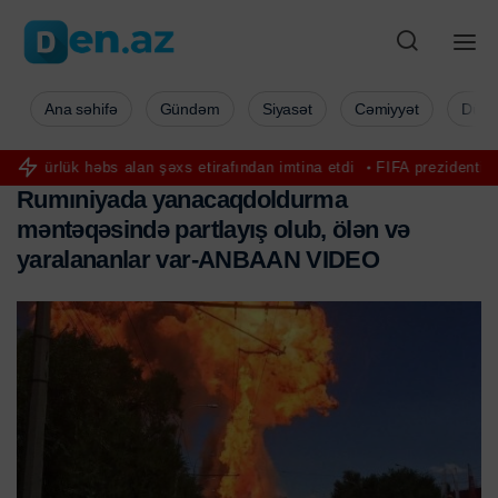
Ana səhifə
Gündəm
Siyasət
Cəmiyyət
Düny
alan şəxs etirafından imtina etdi
FIFA prezidentini sevgilisini UEF
R
u
m
ı
n
i
y
a
d
a
y
a
n
a
c
a
q
d
o
l
d
u
r
m
a
m
ə
n
t
ə
q
ə
s
i
n
d
ə
p
a
r
t
l
a
y
ı
ş
o
l
u
b
,
ö
l
ə
n
v
ə
y
a
r
a
l
a
n
a
n
l
a
r
v
a
r
-
A
N
B
A
A
N
V
I
D
E
O