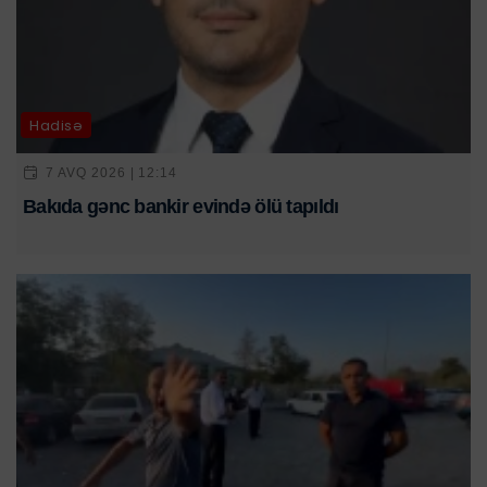
Hadisə
7 AVQ 2026 | 12:14
Bakıda gənc bankir evində ölü tapıldı