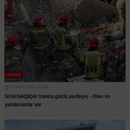
Hadisə
25 MAY 2024 | 14:46
SON DƏQİQƏ: İranda güclü partlayış - Ölən və
yaralananlar var