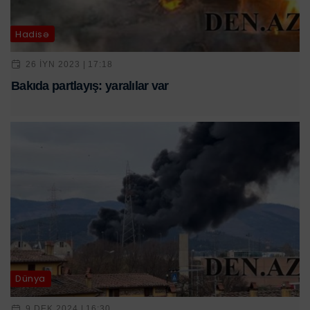
Hadisə
26 IYN 2023 | 17:18
Bakıda partlayış: yaralılar var
Dünya
9 DEK 2024 | 16:30