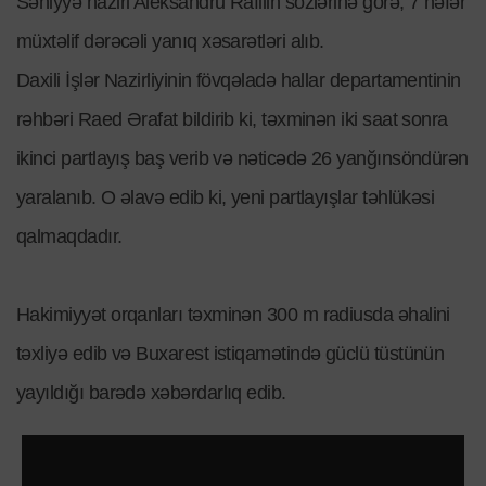
Səhiyyə naziri Aleksandru Rafilin sözlərinə görə, 7 nəfər
müxtəlif dərəcəli yanıq xəsarətləri alıb.
Daxili İşlər Nazirliyinin fövqəladə hallar departamentinin
rəhbəri Raed Ərafat bildirib ki, təxminən iki saat sonra
ikinci partlayış baş verib və nəticədə 26 yanğınsöndürən
yaralanıb. O əlavə edib ki, yeni partlayışlar təhlükəsi
qalmaqdadır.
Hakimiyyət orqanları təxminən 300 m radiusda əhalini
təxliyə edib və Buxarest istiqamətində güclü tüstünün
yayıldığı barədə xəbərdarlıq edib.