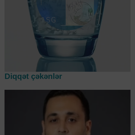
Diqqət çəkənlər