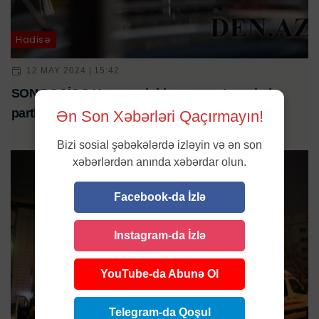
Hadisə
12 MAY 2024 | 15:42
SON DƏQİQƏ:Yanacaqdoldurma məntəqəsində
partlayış-ÖLƏN VƏ YARALANANLAR...
Ən Son Xəbərləri Qaçırmayın!
Bizi sosial şəbəkələrdə izləyin və ən son
xəbərlərdən anında xəbərdar olun.
Facebook-da İzlə
Instagram-da İzlə
YouTube-da Abunə Ol
Telegram-da Qoşul