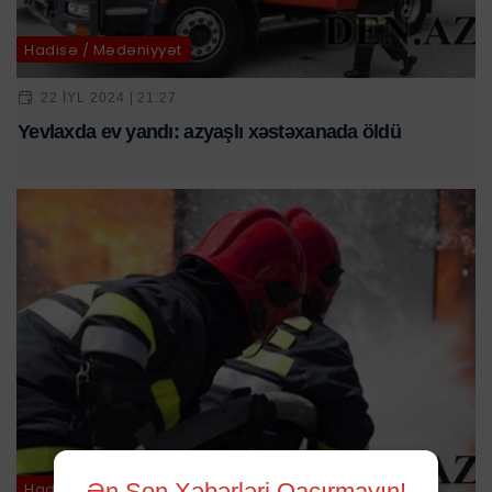
Hadisə / Mədəniyyət
22 IYL 2024 | 21:27
Yevlaxda ev yandı: azyaşlı xəstəxanada öldü
Ən Son Xəbərləri Qaçırmayın!
Hadisə