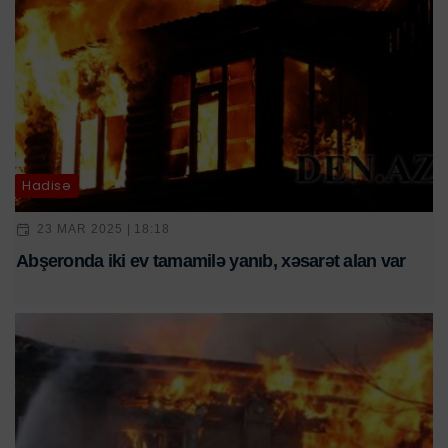
Hadisə
23 MAR 2025 | 18:18
Abşeronda iki ev tamamilə yanıb, xəsarət alan var