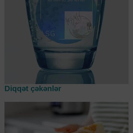
Diqqət çəkənlər