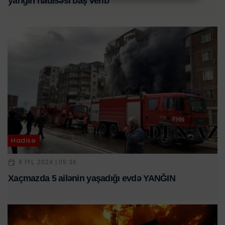
yanğın hadisəsi baş verib
Hadisə
8 IYL 2024 | 09:36
Xaçmazda 5 ailənin yaşadığı evdə YANĞIN