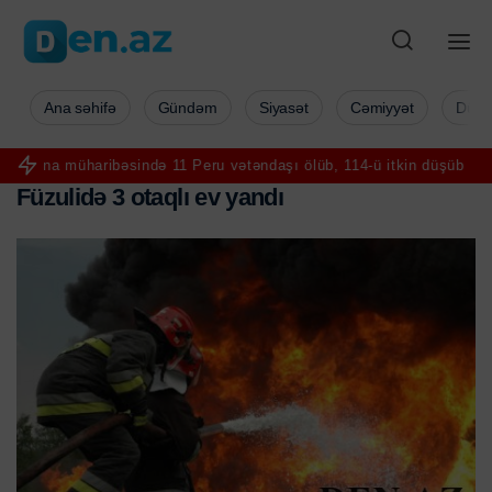
Ana səhifə
Gündəm
Siyasət
Cəmiyyət
Düny
əsində 11 Peru vətəndaşı ölüb, 114-ü itkin düşüb
Canseverin son ar
F
ü
z
u
l
i
d
ə
3
o
t
a
q
l
ı
e
v
y
a
n
d
ı