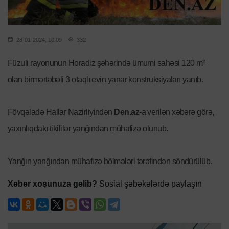
28-01-2024, 10:09
332
Füzuli rayonunun Horadiz şəhərində ümumi sahəsi 120 m²
olan birmərtəbəli 3 otaqlı evin yanar konstruksiyaları yanıb.
Fövqəladə Hallar Nazirliyindən
Den.az
-a verilən xəbərə görə,
yaxınlıqdakı tikililər yanğından mühafizə olunub.
Yanğın yanğından mühafizə bölmələri tərəfindən söndürülüb.
Xəbər xoşunuza gəlib?
Sosial şəbəkələrdə paylaşın