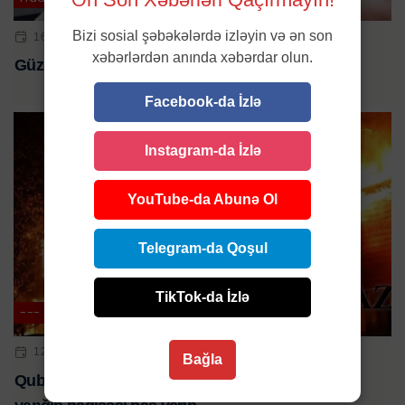
Bizi sosial şəbəkələrdə izləyin və ən son
16 IYL 2023 | 16:18
xəbərlərdən anında xəbərdar olun.
Güzdəkdə ferma YANDI
Facebook-da İzlə
Instagram-da İzlə
YouTube-da Abunə Ol
Telegram-da Qoşul
TikTok-da İzlə
---
12 IYN 2023 | 23:55
Bağla
Qubada 4 nəfərin xəsarət alması ilə nəticələnən