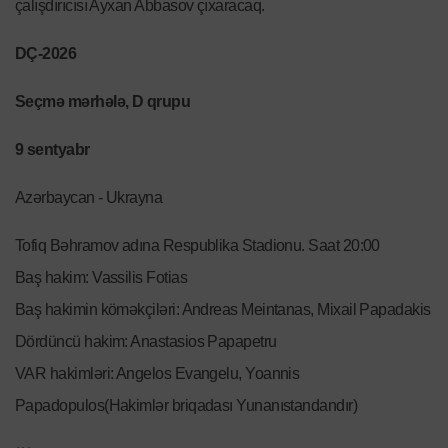
çalışdırıcısı Ayxan Abbasov çıxaracaq.
DÇ-2026
Seçmə mərhələ, D qrupu
9 sentyabr
Azərbaycan - Ukrayna
Tofiq Bəhramov adına Respublika Stadionu. Saat 20:00
Baş hakim: Vassilis Fotias
Baş hakimin köməkçiləri: Andreas Meintanas, Mixail Papadakis
Dördüncü hakim: Anastasios Papapetru
VAR hakimləri: Angelos Evangelu, Yoannis
Papadopulos(Hakimlər briqadası Yunanıstandandır)