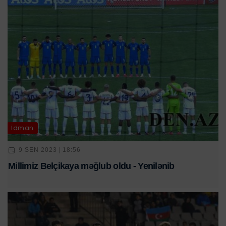
İdman
9 SEN 2023 | 18:56
Millimiz Belçikaya məğlub oldu - Yenilənib