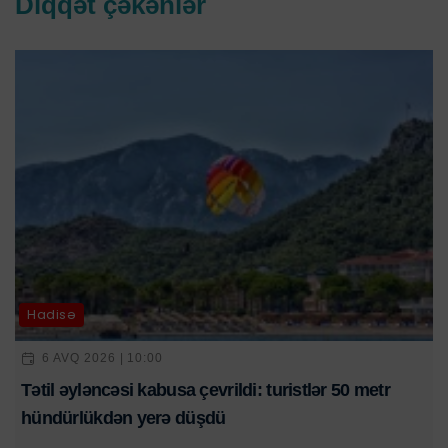
Diqqət çəkənlər
Hadisə
6 AVQ 2026 | 10:00
Tətil əyləncəsi kabusa çevrildi: turistlər 50 metr
hündürlükdən yerə düşdü