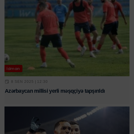
İdman
8 SEN 2025 | 12:30
Azərbaycan millisi yerli məşqçiyə tapşırıldı