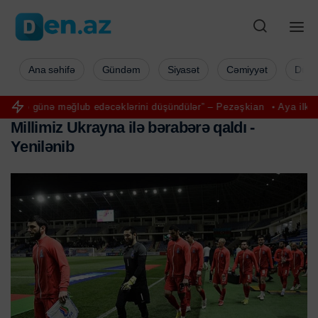
Ana səhifə
Gündəm
Siyasət
Cəmiyyət
Düny
b edəcəklərini düşündülər” – Pezəşkian
Aya ilk addımı atan Nil Arm
M
i
l
l
i
m
i
z
U
k
r
a
y
n
a
i
l
ə
b
ə
r
a
b
ə
r
ə
q
a
l
d
ı
-
Y
e
n
i
l
ə
n
i
b