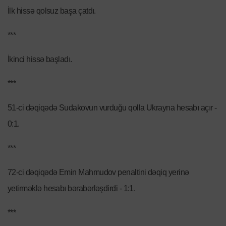
İlk hissə qolsuz başa çatdı.
***
İkinci hissə başladı.
***
51-ci dəqiqədə Sudakovun vurduğu qolla Ukrayna hesabı açır -
0:1.
***
72-ci dəqiqədə Emin Mahmudov penaltini dəqiq yerinə
yetirməklə hesabı bərabərləşdirdi - 1:1.
***