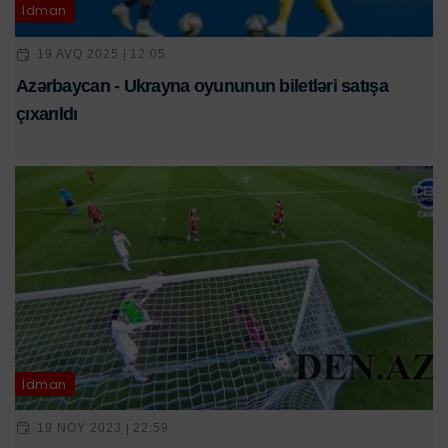
İdman
19 AVQ 2025 | 12:05
Azərbaycan - Ukrayna oyununun biletləri satışa
çıxarıldı
İdman
19 NOY 2023 | 22:59