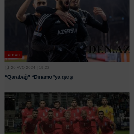
İdman
20 AVQ 2024 | 19:22
“Qarabağ” “Dinamo”ya qarşı