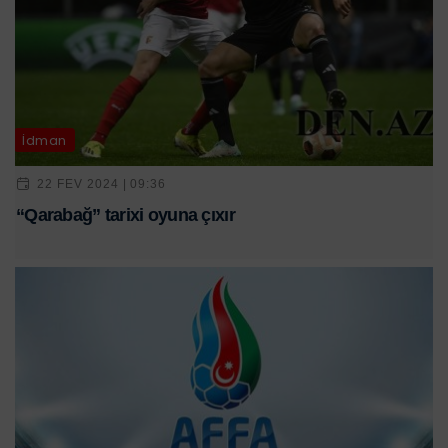
İdman
22 FEV 2024 | 09:36
“Qarabağ” tarixi oyuna çıxır