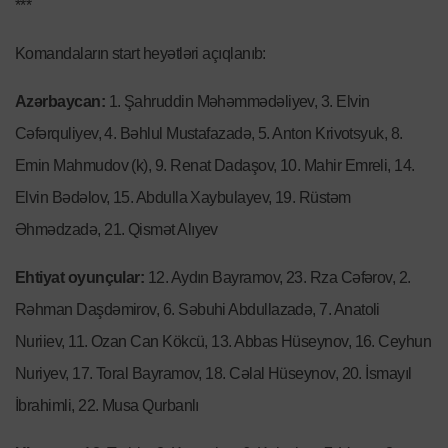
***
Komandaların start heyətləri açıqlanıb:
Azərbaycan:
1. Şahruddin Məhəmmədəliyev, 3. Elvin
Cəfərquliyev, 4. Bəhlul Mustafazadə, 5. Anton Krivotsyuk, 8.
Emin Mahmudov (k), 9. Renat Dadaşov, 10. Mahir Emreli, 14.
Elvin Bədəlov, 15. Abdulla Xaybulayev, 19. Rüstəm
Əhmədzadə, 21. Qismət Alıyev
Ehtiyat oyunçular:
12. Aydın Bayramov, 23. Rza Cəfərov, 2.
Rəhman Daşdəmirov, 6. Səbuhi Abdullazadə, 7. Anatoli
Nuriiev, 11. Ozan Can Kökcü, 13. Abbas Hüseynov, 16. Ceyhun
Nuriyev, 17. Toral Bayramov, 18. Cəlal Hüseynov, 20. İsmayıl
İbrahimli, 22. Musa Qurbanlı