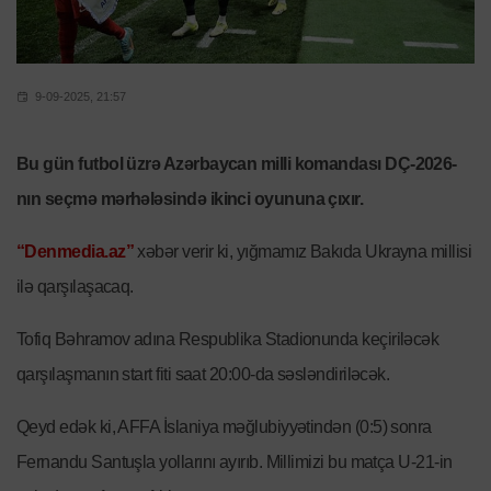
9-09-2025, 21:57
Bu gün futbol üzrə Azərbaycan milli komandası DÇ-2026-
nın seçmə mərhələsində ikinci oyununa çıxır.
“Denmedia.az”
xəbər verir ki, yığmamız Bakıda Ukrayna millisi
ilə qarşılaşacaq.
Tofiq Bəhramov adına Respublika Stadionunda keçiriləcək
qarşılaşmanın start fiti saat 20:00-da səsləndiriləcək.
Qeyd edək ki, AFFA İslaniya məğlubiyyətindən (0:5) sonra
Fernandu Santuşla yollarını ayırıb. Millimizi bu matça U-21-in