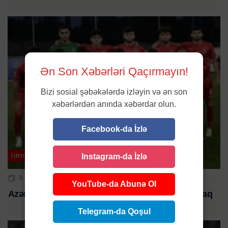
Ən Son Xəbərləri Qaçırmayın!
Bizi sosial şəbəkələrdə izləyin və ən son
xəbərlərdən anında xəbərdar olun.
Facebook-da İzlə
İdman
Instagram-da İzlə
9 SEN 2025 | 09:15
YouTube-da Abunə Ol
Azərbaycan millisi bu gün Ukrayna ilə qarşılaşacaq
Telegram-da Qoşul