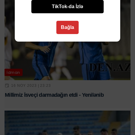
TikTok-da İzlə
Bağla
İdman
16 NOY 2023 | 23:23
Millimiz İsveçi darmadağın etdi - Yenilənib