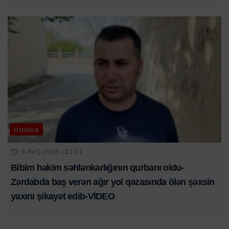
Hadisə
6 AVQ 2026 | 21:01
Bibim həkim səhlənkarlığının qurbanı oldu-
Zərdabda baş verən ağır yol qəzasında ölən şəxsin
yaxını şikayət edib-VİDEO