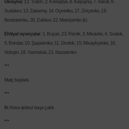
Ukrayna:
12. Trubin, 2. Konoplya, 6. Kalyujnıy, 7. Vanat, 8.
Sudakov, 13. Zabarnıy, 14. Oçeretko, 17. Zinçenko, 19.
Bondarenko, 20. Zubkov, 22. Matviyenko (k)
Ehtiyat oyunçular:
1. Buşan, 23. Riznik, 3. Mixavko, 4. Svatok,
5. Bondar, 10. Şaparenko, 11. Dovbik, 15. Mixayliçenko, 16.
Voloşin, 18. Yarmoliuk, 21. Nazarenko
***
Matç başladı.
***
İlk hissə qolsuz başa çatdı.
***