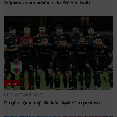
Yığmamız darmadağın oldu- 5:0 Yenilənib
İdman
24 OKT 2024 | 09:23
Bu gün “Qarabağ” ilk dəfə “Ayaks”la qarşılaşır