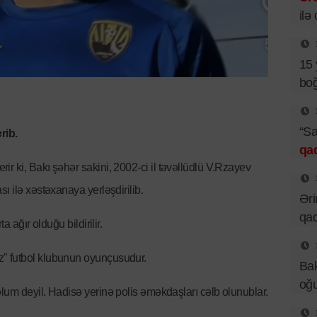
ilə
15 
boğ
“Sa
rib.
qa
ir ki, Bakı şəhər sakini, 2002-ci il təvəllüdlü V.Rzayev
ı ilə xəstəxanaya yerləşdirilib.
Əri
qad
a ağır olduğu bildirilir.
" futbol klubunun oyunçusudur.
Bak
oğu
lum deyil. Hadisə yerinə polis əməkdaşları cəlb olunublar.