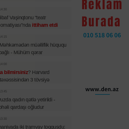
14:30
ibaf Vaşinqtonu “teatr
lomatiyası”nda
ittiham etdi
14:15
 Məhkəmədən müəlliflik hüququ
 bağlı - Mühüm qərar
14:00
a bilmirsiniz
? Harvard
əxəssisindən 3 tövsiyə
13:45
uzda qadın qətlə yetirildi -
həli qardaşı oğludur
13:30
aniyada iki tramvay toqquşdu: