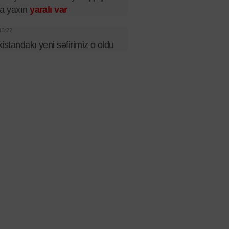
a yaxın
yaralı var
13:22
istandakı yeni səfirimiz o oldu