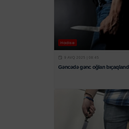
Hadisə
9 AVQ 2025 | 08:45
Gəncədə gənc oğlan bıçaqland