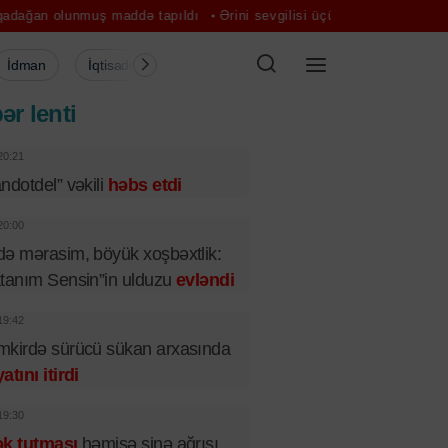
nmuş maddə tapıldı
Ərini sevgilisi üçün tərk etmişdi: qadının meyiti
İdman
İqtisadiyyat
Şou-biznes
Müsahibə
Mədə
ər lenti
20:21
ndotdel” vəkili
həbs etdi
20:00
ə mərasim, böyük xoşbəxtlik:
tanım Sensin”in ulduzu
evləndi
19:42
kirdə sürücü sükan arxasında
atını itirdi
19:30
ək tutması
həmişə sinə ağrısı