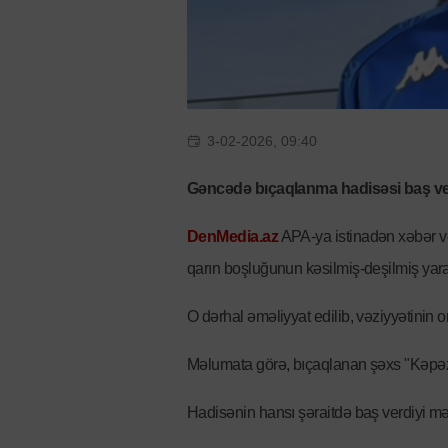
3-02-2026, 09:40
Gəncədə bıçaqlanma hadisəsi baş ve
DenMedia.az
APA-ya istinadən xəbər ver
qarın boşluğunun kəsilmiş-deşilmiş yaras
O dərhal əməliyyat edilib, vəziyyətinin ort
Məlumata görə, bıçaqlanan şəxs "Kəpəz
Hadisənin hansı şəraitdə baş verdiyi mə