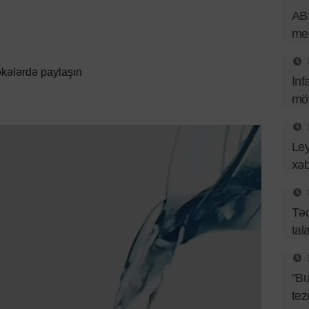
ABŞ
med
kələrdə paylaşın
İnf
mö
Ley
xəb
Təq
tal
"B
tez