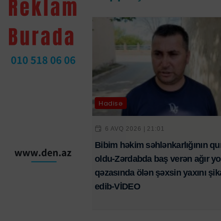
Hadisə
6 AVQ 2026 | 21:01
Bibim həkim səhlənkarlığının qu
oldu-Zərdabda baş verən ağır yo
qəzasında ölən şəxsin yaxını şik
edib-VİDEO