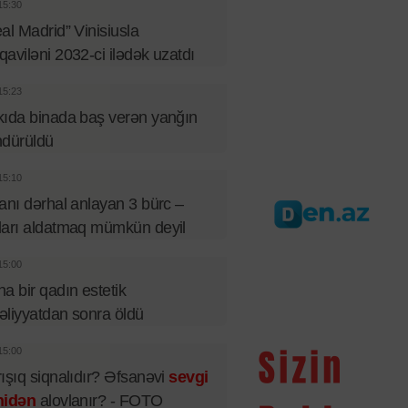
15:30
al Madrid” Vinisiusla
aviləni 2032-ci ilədək uzatdı
15:23
ıda binada baş verən yanğın
ndürüldü
15:10
anı dərhal anlayan 3 bürc –
arı aldatmaq mümkün deyil
15:00
a bir qadın estetik
liyyatdan sonra öldü
15:00
ışıq siqnalıdır? Əfsanəvi
sevgi
nidən
alovlanır? - FOTO