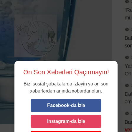
“Re
müq
Bak
sö
Yal
Ən Son Xəbərləri Qaçırmayın!
Onl
Bizi sosial şəbəkələrdə izləyin və ən son
xəbərlərdən anında xəbərdar olun.
Dah
əmə
Facebook-da İzlə
Instagram-da İzlə
Bar
ye