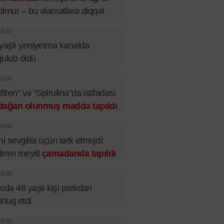
 olmur – bu əlamətlərə diqqət
19:15
yaşlı yeniyetmə kanalda
ulub öldü
19:03
ffren” və “Spirulina”da istifadəsi
dağan olunmuş maddə tapıldı
19:00
ni sevgilisi üçün tərk etmişdi:
ının meyiti
çamadanda tapıldı
18:35
ıda 48 yaşlı kişi parkdan
rluq etdi
18:30