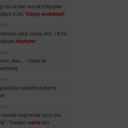
-nin azalan sursat ehtiyatları
iaya sızdı,
Tramp əsəbiləşdi
18:00
antinoya qarşı təzyiq artır: UEFA
vqeyini
dəyişmir
17:59
san, dolu... - Daha bir
ərdarlıq
17:45
aüdçüləri aldadıb pullarını
adı
17:30
u barədə düşünmək üçün çox
dir": Trampın
varisi
kim