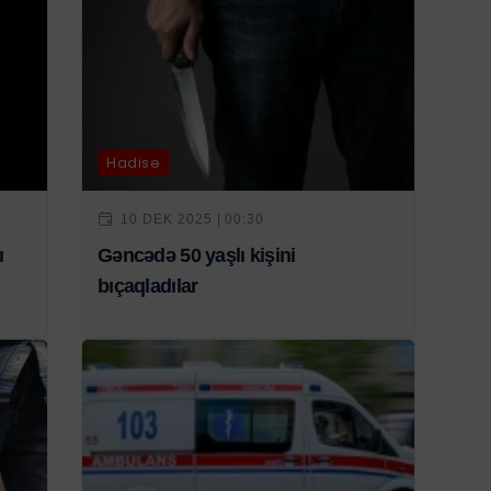
Hadisə
10 DEK 2025 | 00:30
ı
Gəncədə 50 yaşlı kişini
bıçaqladılar