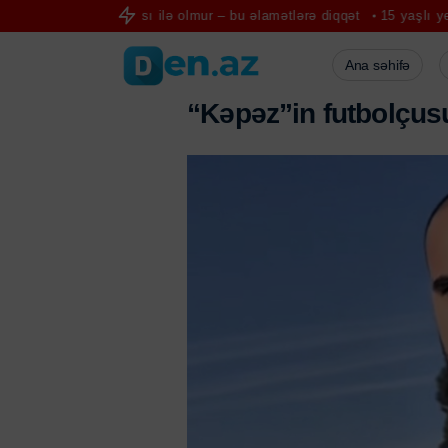
inə ağrısı ilə olmur – bu əlamətlərə diqqət
15 yaşlı yeniyetmə kana
Ana səhifə
“
K
ə
p
ə
z
”
i
n
f
u
t
b
o
l
ç
u
s