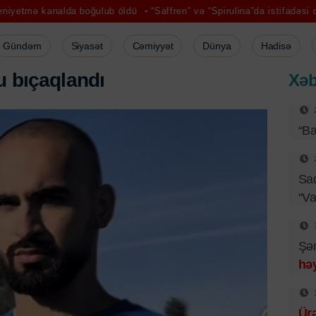
lda boğulub öldü
“Saffren” və “Spirulina”da istifadəsi qadağan olu
Gündəm
Siyasət
Cəmiyyət
Dünya
Hadisə
u
b
ı
ç
a
q
l
a
n
d
ı
Xəb
“Ba
Sad
“Va
Şəm
həy
Ür