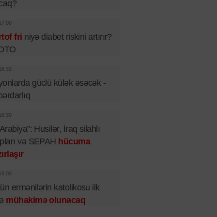
acaq?
17:00
tof fri
niyə diabet riskini artırır?
FOTO
16:33
onlarda güclü külək əsəcək -
ərdarlıq
16:30
 Arabiya”: Husilər, İraq silahlı
upları və SEPAH
hücuma
ırlaşır
16:00
ün ermənilərin katolikosu ilk
fə
mühakimə olunacaq