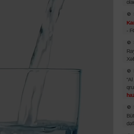
ol
Kar
- 
Ray
Xəb
“Al
qr
haz
Büt
də