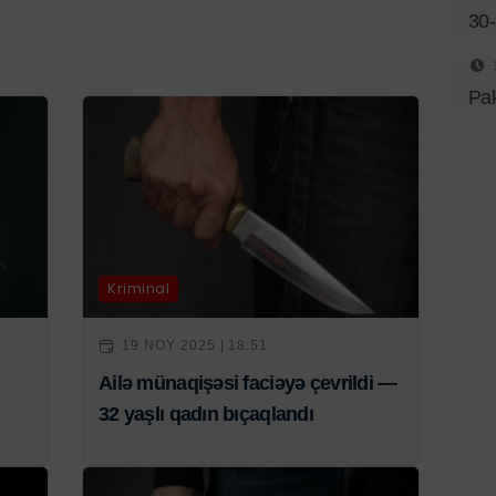
30-
Pak
Kriminal
19 NOY 2025 | 18:51
Ailə münaqişəsi faciəyə çevrildi —
32 yaşlı qadın bıçaqlandı