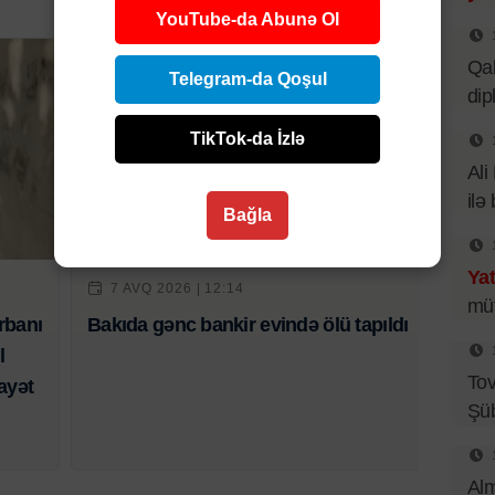
YouTube-da Abunə Ol
Qal
Telegram-da Qoşul
dip
TikTok-da İzlə
Ali
ilə
Bağla
Hadisə
Yat
7 AVQ 2026 | 12:14
müt
rbanı
Bakıda gənc bankir evində ölü tapıldı
l
Tov
ayət
Şüb
Alm