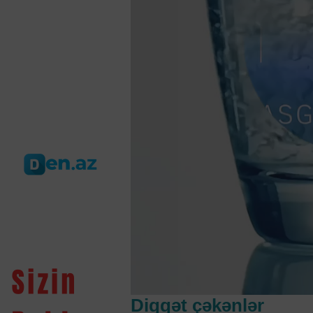
Diqqət çəkənlər