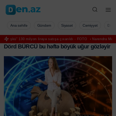
Ana səhifə
Gündəm
Siyasət
Cəmiyyət
Düny
on lirəyə satışa çıxarıldı - FOTO
Narendra Modinin videosu Instag
D
ö
r
d
B
Ü
R
C
Ü
b
u
h
ə
f
t
ə
b
ö
y
ü
k
u
ğ
u
r
g
ö
z
l
ə
y
i
r