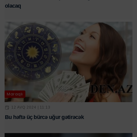
olacaq
Maraqlı
12 AVQ 2024 | 11:13
Bu həftə üç bürcə uğur gətirəcək