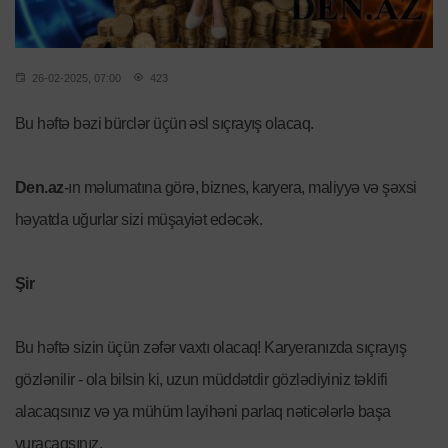
26-02-2025, 07:00
423
Bu həftə bəzi bürclər üçün əsl sıçrayış olacaq.
Den.az
-ın məlumatına görə, biznes, karyera, maliyyə və şəxsi
həyatda uğurlar sizi müşayiət edəcək.
Şir
Bu həftə sizin üçün zəfər vaxtı olacaq! Karyeranızda sıçrayış
gözlənilir - ola bilsin ki, uzun müddətdir gözlədiyiniz təklifi
alacaqsınız və ya mühüm layihəni parlaq nəticələrlə başa
vuracaqsınız.