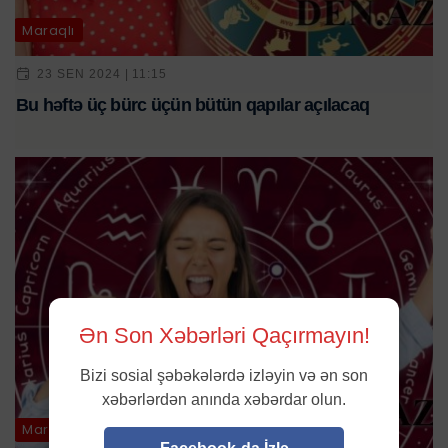
Maraqlı
23 SEN 2024 | 11:15
Bu həftə üç bürc üçün bütün qapılar açılacaq
Ən Son Xəbərləri Qaçırmayın!
Bizi sosial şəbəkələrdə izləyin və ən son
xəbərlərdən anında xəbərdar olun.
Maraqlı