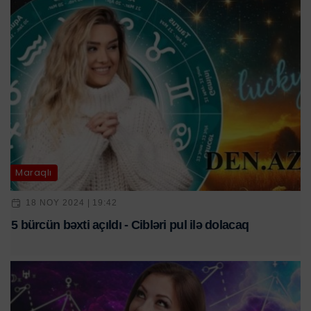
Maraqlı
18 NOY 2024 | 19:42
5 bürcün bəxti açıldı - Cibləri pul ilə dolacaq