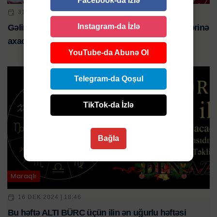
Facebook-da İzlə
31 YAN 2025 | 11:53
Instagram-da İzlə
Gəlirlərini xeyli artıracaq 5 bürc - Pul onların ciblərinə
axacaq
YouTube-da Abunə Ol
Telegram-da Qoşul
TikTok-da İzlə
Bağla
Maraqlı
16 DEK 2024 | 18:46
Bu həftə ALTI BÜRC üçün ilin ən uğurlu həftəsi