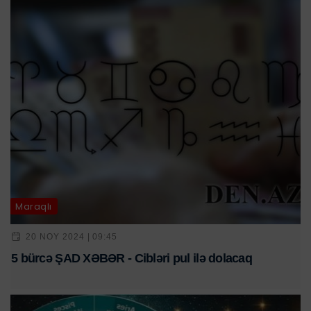
Maraqlı
20 NOY 2024 | 09:45
5 bürcə ŞAD XƏBƏR - Cibləri pul ilə dolacaq