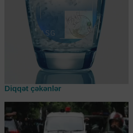
Diqqət çəkənlər