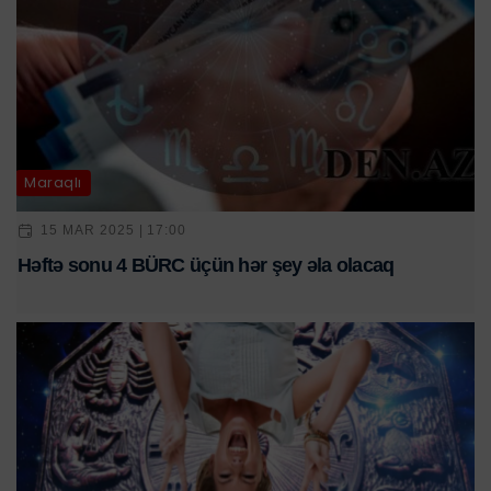
Maraqlı
15 MAR 2025 | 17:00
Həftə sonu 4 BÜRC üçün hər şey əla olacaq