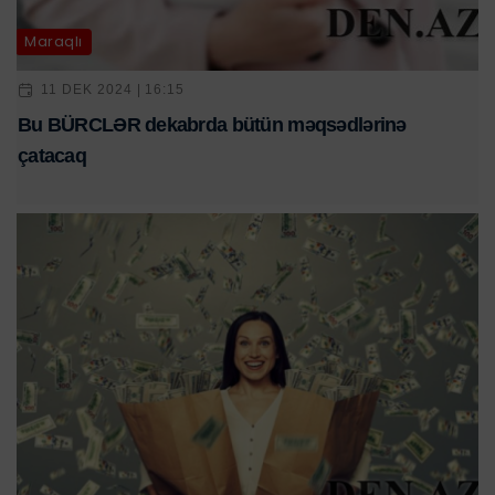
Maraqlı
11 DEK 2024 | 16:15
Bu BÜRCLƏR dekabrda bütün məqsədlərinə
çatacaq