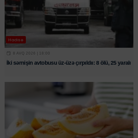
Hadisə
8 AVQ 2026 | 18:00
İki sərnişin avtobusu üz-üzə çırpıldıı: 8 ölü, 25 yaralı