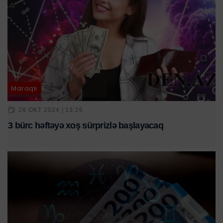
Maraqlı
28 OKT 2024 | 13:26
3 bürc həftəyə xoş sürprizlə başlayacaq