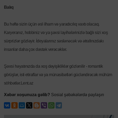
Balıq
Bu həftə sizin üçün əsl ilham və yaradıcılıq vaxtı olacaq.
Karyeranız, hobbiniz və ya şəxsi layihələrinizlə bağlı sizi xoş
sürprizlər gözləyir. İdeyalarınız səslənəcək və ətrafınızdakı
insanlar daha çox dəstək verəcəklər.
Şəxsi həyatınızda da xoş dəyişikliklər gözlənilir - romantik
görüşlər, isti etiraflar və ya münasibətləri gücləndirəcək mühüm
söhbətlər.Lent.az
Xəbər xoşunuza gəlib?
Sosial şəbəkələrdə paylaşın