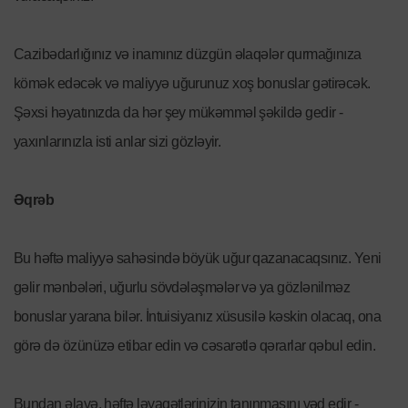
Cazibədarlığınız və inamınız düzgün əlaqələr qurmağınıza
kömək edəcək və maliyyə uğurunuz xoş bonuslar gətirəcək.
Şəxsi həyatınızda da hər şey mükəmməl şəkildə gedir -
yaxınlarınızla isti anlar sizi gözləyir.
Əqrəb
Bu həftə maliyyə sahəsində böyük uğur qazanacaqsınız. Yeni
gəlir mənbələri, uğurlu sövdələşmələr və ya gözlənilməz
bonuslar yarana bilər. İntuisiyanız xüsusilə kəskin olacaq, ona
görə də özünüzə etibar edin və cəsarətlə qərarlar qəbul edin.
Bundan əlavə, həftə ləyaqətlərinizin tanınmasını vəd edir -