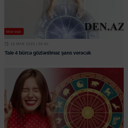
Maraqlı
18 MAR 2025 | 00:40
Tale 4 bürcə gözlənilməz şans verəcək