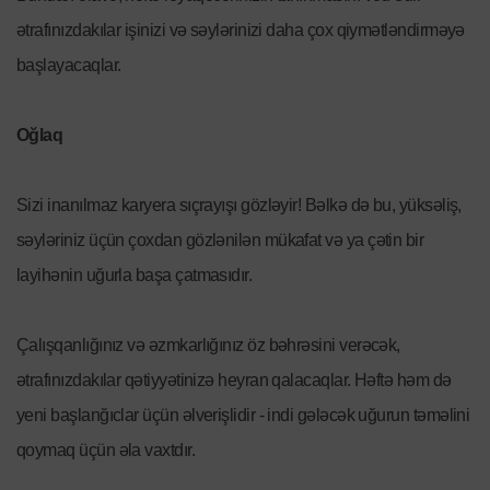
ətrafınızdakılar işinizi və səylərinizi daha çox qiymətləndirməyə
başlayacaqlar.
Oğlaq
Sizi inanılmaz karyera sıçrayışı gözləyir! Bəlkə də bu, yüksəliş,
səyləriniz üçün çoxdan gözlənilən mükafat və ya çətin bir
layihənin uğurla başa çatmasıdır.
Çalışqanlığınız və əzmkarlığınız öz bəhrəsini verəcək,
ətrafınızdakılar qətiyyətinizə heyran qalacaqlar. Həftə həm də
yeni başlanğıclar üçün əlverişlidir - indi gələcək uğurun təməlini
qoymaq üçün əla vaxtdır.