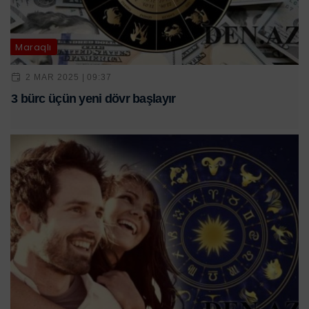
Maraqlı
2 MAR 2025 | 09:37
3 bürc üçün yeni dövr başlayır