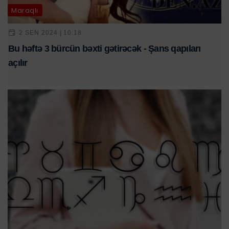
Maraqlı
2 SEN 2024 | 10:18
Bu həftə 3 bürcün bəxti gətirəcək - Şans qapıları
açılır