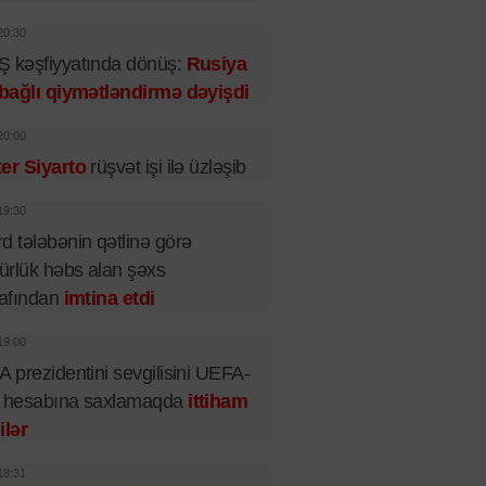
20:30
 kəşfiyyatında dönüş:
Rusiya
 bağlı qiymətləndirmə dəyişdi
20:00
er Siyarto
rüşvət işi ilə üzləşib
19:30
d tələbənin qətlinə görə
rlük həbs alan şəxs
rafından
imtina etdi
19:00
A prezidentini sevgilisini UEFA-
n hesabına saxlamaqda
ittiham
ilər
18:31