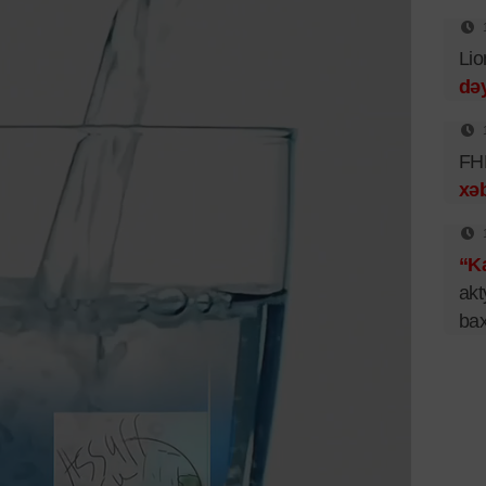
Lio
dəy
FHN
xəb
“Ka
akt
bax