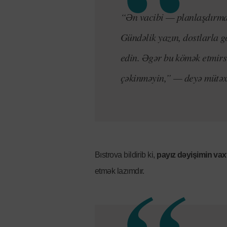
“Ən vacibi — planlaşdırmaq
Gündəlik yazın, dostlarla gö
edin. Əgər bu kömək etmirs
çəkinməyin,”
— deyə mütəxə
Bıstrova bildirib ki,
payız dəyişimin vaxt
etmək lazımdır.