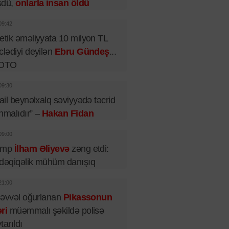
şdü,
onlarla insan öldü
09:42
etik əməliyyata 10 milyon TL
clədiyi deyilən
Ebru Gündeş
...
FOTO
09:30
rail beynəlxalq səviyyədə təcrid
nmalıdır” –
Hakan Fidan
09:00
amp
İlham Əliyevə
zəng etdi:
dəqiqəlik mühüm danışıq
21:00
l əvvəl oğurlanan
Pikassonun
ri
müəmmalı şəkildə polisə
tarıldı