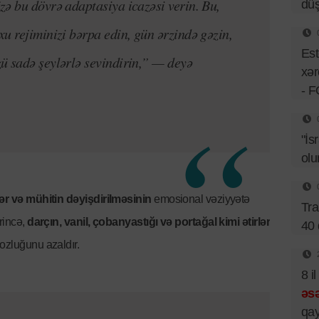
ə bu dövrə adaptasiya icazəsi verin. Bu,
dü
u rejiminizi bərpa edin, gün ərzində gəzin,
Est
 sadə şeylərlə sevindirin,”
— deyə
xər
- 
"İs
olu
rlər və mühitin dəyişdirilməsinin
emosional vəziyyətə
Tr
rincə,
darçın, vanil, çobanyastığı və portağal kimi ətirlər
40 
bozluğunu azaldır.
8 i
əsə
qay