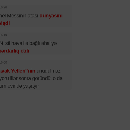
16:26
nel Messinin atası
dünyasını
işdi
16:19
 isti hava ilə bağlı əhaliyə
ərdarlıq etdi
16:00
vak Yelleri”nin
unudulmaz
yoru illər sonra göründü: o da
ım evində yaşayır