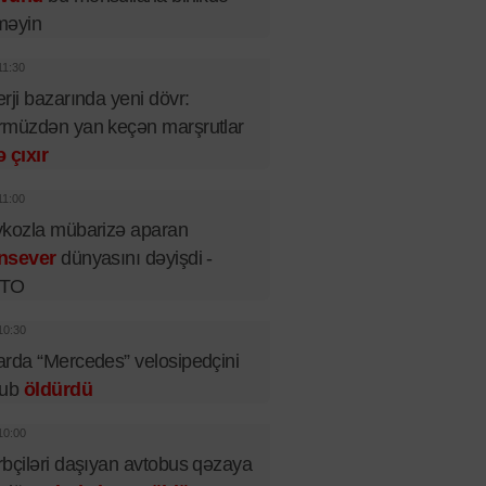
məyin
11:30
rji bazarında yeni dövr:
müzdən yan keçən marşrutlar
 çıxır
11:00
kozla mübarizə aparan
nsever
dünyasını dəyişdi -
TO
10:30
rda “Mercedes” velosipedçini
rub
öldürdü
10:00
bçiləri daşıyan avtobus qəzaya