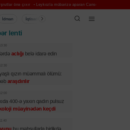
xır
Leykozla mübarizə aparan Cansever dünyasını dəyişdi - FOTO
İdman
İqtisadiyyat
Şou-biznes
Müsahibə
Mədə
ər lenti
13:30
fərdə
aclığı
belə idarə edin
12:30
yaşlı qızın müəmmalı ölümü:
bəb
araşdırılır
12:00
ıda 400-ə yaxın qadın pulsuz
koloji müayinədən keçdi
11:40
vunu
bu məhsullarla birlikdə