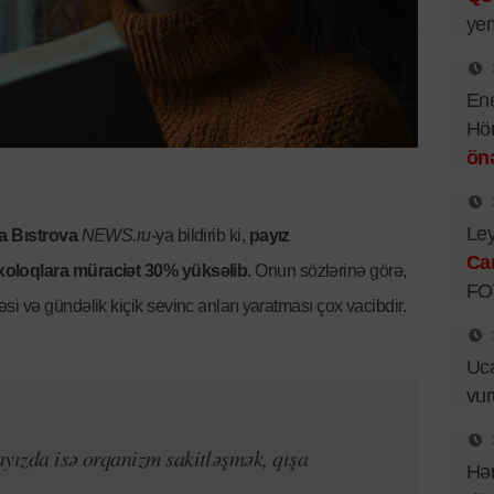
ye
Ene
Hör
önə
Ley
a Bıstrova
NEWS.ru
-ya bildirib ki,
payız
Ca
xoloqlara müraciət 30% yüksəlib.
Onun sözlərinə görə,
FO
i və gündəlik kiçik sevinc anları yaratması çox vacibdir.
Uca
vu
yızda isə orqanizm sakitləşmək, qışa
Hər