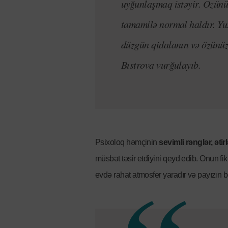
uyğunlaşmaq istəyir. Özünüz
tamamilə normal haldır. Yux
düzgün qidalanın və özünüzü
Bıstrova vurğulayıb.
Psixoloq həmçinin
sevimli rənglər, əti
müsbət təsir etdiyini qeyd edib. Onun fik
evdə rahat atmosfer yaradır və payızın 