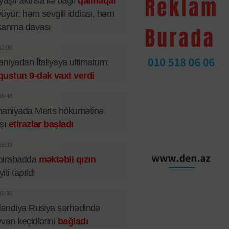
yaşlı aktrisa ilə bağlı
qalmaqal
üyür: həm sevgili iddiası, həm
şanma davası
17:00
aniyadan İtaliyaya ultimatum:
qustun 9-dək vaxt verdi
16:48
maniyada Merts hökumətinə
rşı
etirazlar başladı
16:33
birabadda
məktəbli qızın
iti tapıldı
16:30
landiya Rusiya sərhədində
van keçidlərini
bağladı