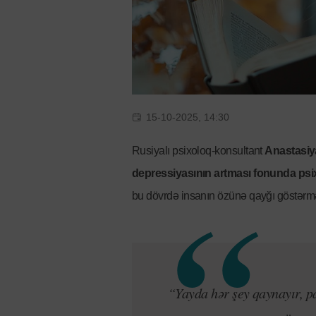
15-10-2025, 14:30
Rusiyalı psixoloq-konsultant
Anastasiy
depressiyasının artması fonunda psi
bu dövrdə insanın özünə qayğı göstərməs
“Yayda hər şey qaynayır, pa