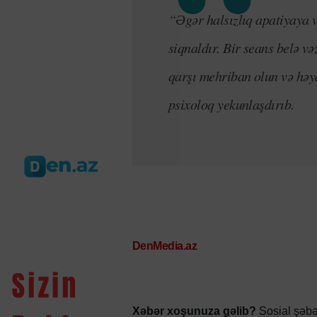
“Əgər halsızlıq apatiyaya v
siqnaldır. Bir seans belə və
qarşı mehriban olun və həya
psixoloq yekunlaşdırıb.
DenMedia.az
Xəbər xoşunuza gəlib?
Sosial şəbə