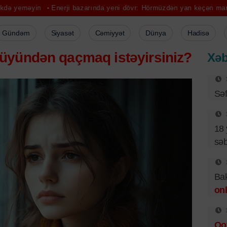
Enerji bazarında yeni dövr: Hörmüzdən yan keçən marşrutlar önə çı
Gündəm
Siyasət
Cəmiyyət
Dünya
Hadisə
üyündən qaçmaq istəyirsiniz?
Xəb
Sə
18 
sə
Bak
on
Qo