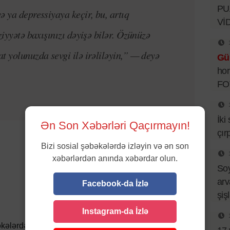
PUA
ə ya depressiyaya keçir, bu, artıq
Vİ
ziyyətə baxışınızı dəyişə bilər. Özünüzə
t yolunuzda sevgi ilə irəliləyin,”
— deyə
Gü
hor
FO
İki
Ən Son Xəbərləri Qaçırmayın!
çır
Bizi sosial şəbəkələrdə izləyin və ən son
xəbərlərdən anında xəbərdar olun.
So
arv
Facebook-da İzlə
şiş
Instagram-da İzlə
kələrdə paylaşın