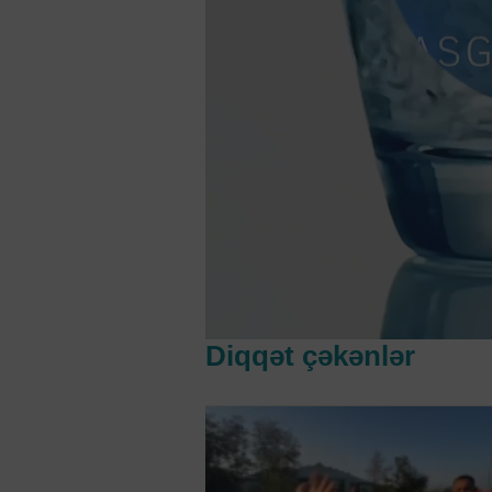
Diqqət çəkənlər