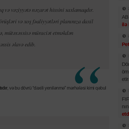
 və vəziyyətə nəzarət hissini saxlamaqdır.
ABŞ
rüşləri və xoş fəaliyyətləri planınıza daxil
ilə
ə, mütəxəssisə müraciət etməkdən
ssis əlavə edib.
Pet
Dör
ömü
eti
ıdır
, və bu dövrü “daxili yenilənmə” mərhələsi kimi qəbul
FIF
nı
etd