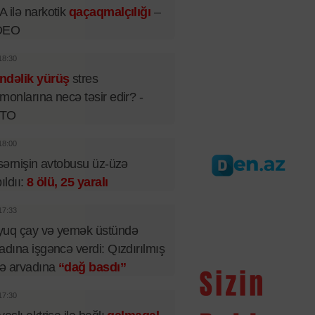
 ilə narkotik
qaçaqmalçılığı
–
DEO
18:30
ndəlik yürüş
stres
monlarına necə təsir edir? -
TO
18:00
 sərnişin avtobusu üz-üzə
pıldıı:
8 ölü, 25 yaralı
17:33
yuq çay və yemək üstündə
adına işgəncə verdi: Qızdırılmış
lə arvadına
“dağ basdı”
17:30