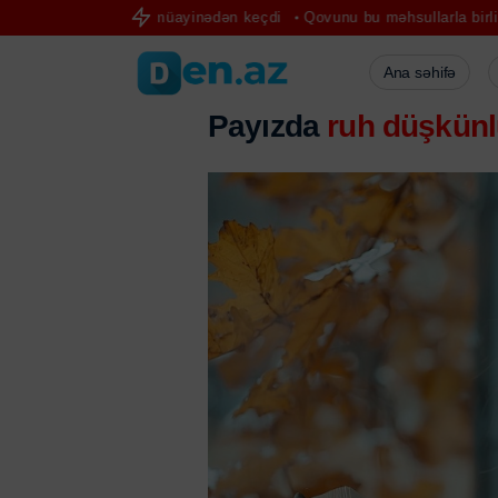
onkoloji müayinədən keçdi
Qovunu bu məhsullarla birlikdə yeməyin
Ana səhifə
Payızda
ruh düşkünl