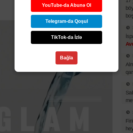
17 
YouTube-da Abunə Ol
böy
bo
Telegram-da Qoşul
İsp
TikTok-da İzlə
Av
Bağla
Al
qa
Sa
mey
Fin
hey