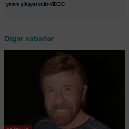
yaxını şikayət edib-VİDEO
Digər xəbərlər
Mədəniyyət