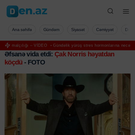
Ana səhifə
Gündəm
Siyasət
Cəmiyyət
Düny
ğı – VİDEO
Gündəlik yürüş stres hormonlarına necə təsir edir? - F
Əfsanə vida etdi:
Çak Norris həyatdan
köçdü
- FOTO