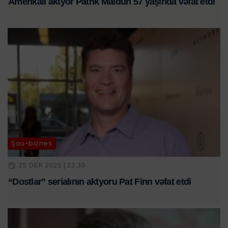
Amerikalı aktyor Patrik Maldun 57 yaşında vəfat etdi
Şou-biznes
25 DEK 2025 | 13:30
“Dostlar” serialının aktyoru Pat Finn vəfat etdi