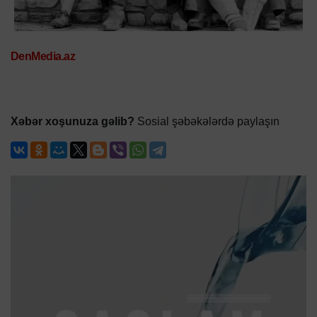
DenMedia.az
Xəbər xoşunuza gəlib?
Sosial şəbəkələrdə paylaşın