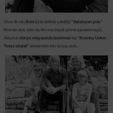
Onun ilk rolu
Brüs Li
ilə birlikdə çəkildiyi
“Əjdahanın yolu”
filmində olub, lakin bu film ona böyük şöhrət qazandırmayıb.
Aktyorun
dünya miqyasında tanınması
isə
“Kruotoy Uoker:
Texas ədaləti”
serialındakı rolu ilə baş verib.