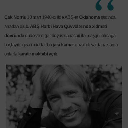
Çak Norris
10 mart 1940-cı ildə ABŞ-ın
Oklahoma
ştatında
anadan olub.
ABŞ Hərbi Hava Qüvvələrində xidməti
dövründə
cüdo və digər döyüş sənətləri ilə məşğul olmağa
başlayıb, qısa müddətdə
qara kəmər
qazanıb və daha sonra
onlarla
karate məktəbi açıb
.