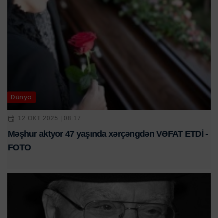
Dünya
12 OKT 2025 | 08:17
Məşhur aktyor 47 yaşında xərçəngdən VƏFAT ETDİ -
FOTO