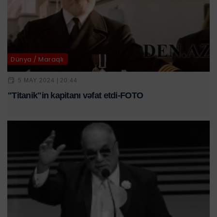
Dünya / Maraqlı
5 MAY 2024 | 20:44
"Titanik"in kapitanı vəfat etdi-FOTO