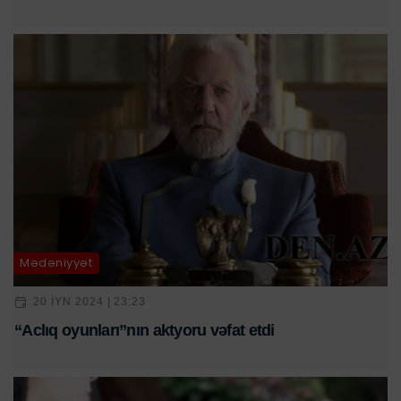
Mədəniyyət
20 IYN 2024 | 23:23
“Aclıq oyunları”nın aktyoru vəfat etdi