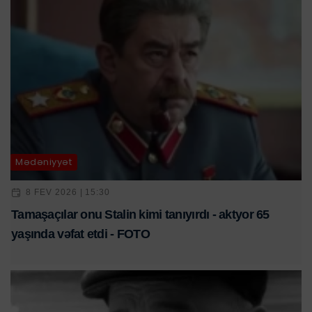
Mədəniyyət
8 FEV 2026 | 15:30
Tamaşaçılar onu Stalin kimi tanıyırdı - aktyor 65
yaşında vəfat etdi - FOTO