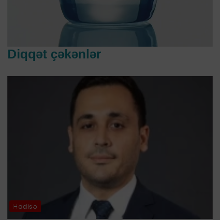
Diqqət çəkənlər
Hadisə