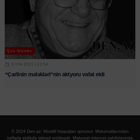
Şou-biznes
8 IYN 2023 | 23:54
“Çarlinin mələkləri”nin aktyoru vəfat etdi
© 2024 Den.az. Müəllif hüquqları qorunur. Məlumatlarından
istifadə etdikdə istinad mütləqdir. Məlumat internet səhifələrində