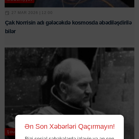
27 MAR 2026 | 12:00
Çak Norrisin adı gələcəkdə kosmosda əbədiləşdirilə
bilər
Ən Son Xəbərləri Qaçırmayın!
Şou-biznes
Bizi sosial şəbəkələrdə izləyin və ən son