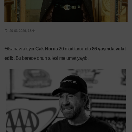
20-03-2026, 18:44
Əfsanəvi aktyor
Çak Norris
20 mart tarixində
86 yaşında vəfat
edib
. Bu barədə onun ailəsi məlumat yayıb.