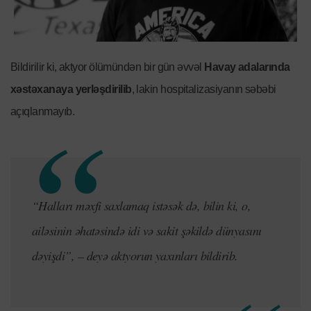
Bildirilir ki, aktyor ölümündən bir gün əvvəl
Havay adalarında
xəstəxanaya yerləşdirilib
, lakin hospitalizasiyanın səbəbi
açıqlanmayıb.
“Halları məxfi saxlamaq istəsək də, bilin ki, o,
ailəsinin əhatəsində idi və sakit şəkildə dünyasını
dəyişdi”, – deyə aktyorun yaxınları bildirib.