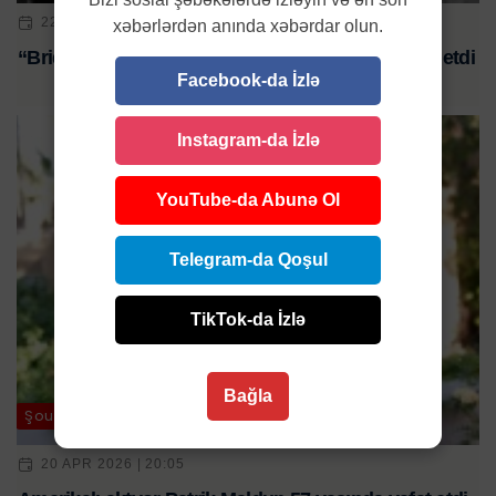
22 YAN 2026 | 18:30
xəbərlərdən anında xəbərdar olun.
“Bridget Jones”un ulduzu Donald Douglas vəfat etdi
Facebook-da İzlə
Instagram-da İzlə
YouTube-da Abunə Ol
Telegram-da Qoşul
TikTok-da İzlə
Bağla
Şou-biznes
20 APR 2026 | 20:05