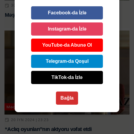
30 MAR 2025 | 10:15
Facebook-da İzlə
Məşhur aktyor vəfat etdi
Instagram-da İzlə
YouTube-da Abunə Ol
Telegram-da Qoşul
TikTok-da İzlə
Bağla
Mədəniyyət
20 IYN 2024 | 23:23
“Aclıq oyunları”nın aktyoru vəfat etdi