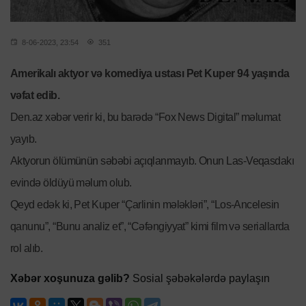
8-06-2023, 23:54
351
Amerikalı aktyor və komediya ustası Pet Kuper 94 yaşında
vəfat edib.
Den.az xəbər verir ki, bu barədə “Fox News Digital” məlumat
yayıb.
Aktyorun ölümünün səbəbi açıqlanmayıb. Onun Las-Veqasdakı
evində öldüyü məlum olub.
Qeyd edək ki, Pet Kuper “Çarlinin mələkləri”, “Los-Ancelesin
qanunu”, “Bunu analiz et”, “Cəfəngiyyat” kimi film və seriallarda
rol alıb.
Xəbər xoşunuza gəlib?
Sosial şəbəkələrdə paylaşın