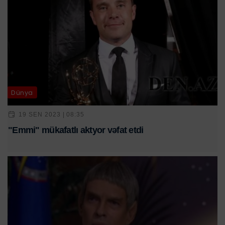
Dünya
19 SEN 2023 | 08:35
"Emmi" mükafatlı aktyor vəfat etdi