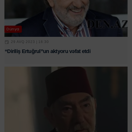
Dünya
29 AVQ 2023 | 18:30
“Diriliş Ertuğrul”un aktyoru vəfat etdi