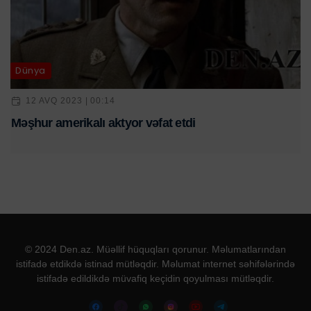
Dünya
12 AVQ 2023 | 00:14
Məşhur amerikalı aktyor vəfat etdi
© 2024 Den.az. Müəllif hüquqları qorunur. Məlumatlarından
istifadə etdikdə istinad mütləqdir. Məlumat internet səhifələrində
istifadə edildikdə müvafiq keçidin qoyulması mütləqdir.