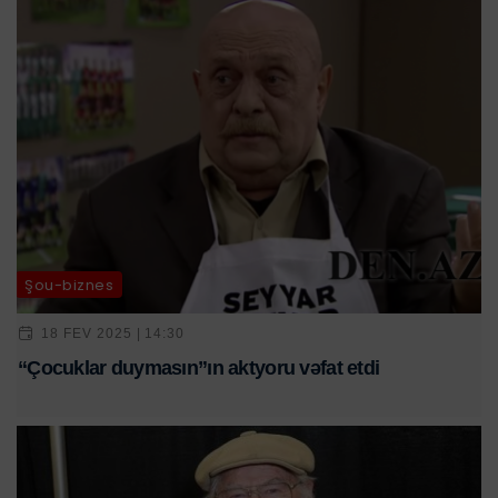
Şou-biznes
18 FEV 2025 | 14:30
“Çocuklar duymasın”ın aktyoru vəfat etdi