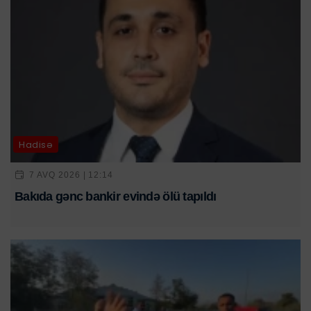
Hadisə
7 AVQ 2026 | 12:14
Bakıda gənc bankir evində ölü tapıldı