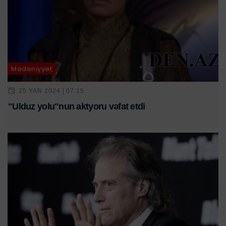
Mədəniyyət
25 YAN 2024 | 07:15
"Ulduz yolu"nun aktyoru vəfat etdi