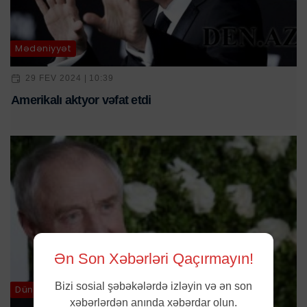
Mədəniyyət
29 FEV 2024 | 10:39
Amerikalı aktyor vəfat etdi
Ən Son Xəbərləri Qaçırmayın!
Bizi sosial şəbəkələrdə izləyin və ən son
Dünya
xəbərlərdən anında xəbərdar olun.