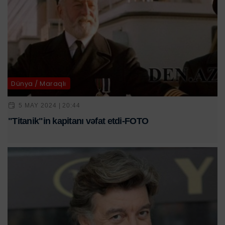
Dünya / Maraqlı
5 MAY 2024 | 20:44
"Titanik"in kapitanı vəfat etdi-FOTO