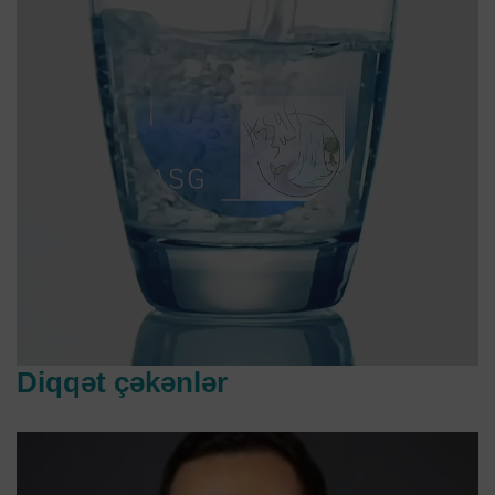
Diqqət çəkənlər