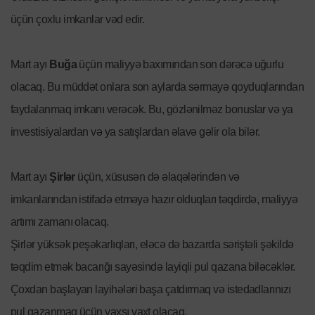
üçün çoxlu imkanlar vəd edir.
Mart ayı
Buğa
üçün maliyyə baxımından son dərəcə uğurlu
olacaq. Bu müddət onlara son aylarda sərmayə qoyduqlarından
faydalanmaq imkanı verəcək. Bu, gözlənilməz bonuslar və ya
investisiyalardan və ya satışlardan əlavə gəlir ola bilər.
Mart ayı
Şirlər
üçün, xüsusən də əlaqələrindən və
imkanlarından istifadə etməyə hazır olduqları təqdirdə, maliyyə
artımı zamanı olacaq.
Şirlər yüksək peşəkarlıqları, eləcə də bazarda səriştəli şəkildə
təqdim etmək bacarığı sayəsində layiqli pul qazana biləcəklər.
Çoxdan başlayan layihələri başa çatdırmaq və istedadlarınızı
pul qazanmaq üçün yaxşı vaxt olacaq.