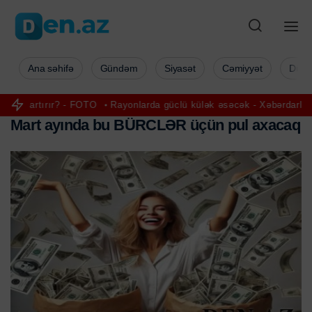
Ana səhifə
Gündəm
Siyasət
Cəmiyyət
Düny
FOTO
Rayonlarda güclü külək əsəcək - Xəbərdarlıq
“Al Arabiya”: H
M
a
r
t
a
y
ı
n
d
a
b
u
B
Ü
R
C
L
Ə
R
ü
ç
ü
n
p
u
l
a
x
a
c
a
q