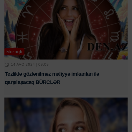
Maraqlı
14 AVQ 2024 | 09:09
Tezliklə gözlənilməz maliyyə imkanları ilə
qarşılaşacaq BÜRCLƏR