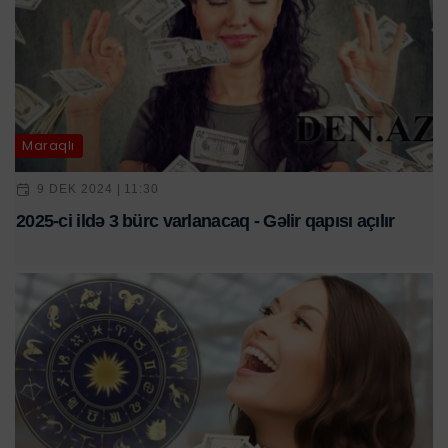
Maraqlı
9 DEK 2024 | 11:30
2025-ci ildə 3 bürc varlanacaq - Gəlir qapısı açılır