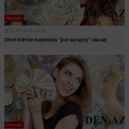
Maraqlı
21 IYL 2024 | 17:00
Dörd bürcün həyatında "pul sıçrayışı" olacaq
Maraqlı