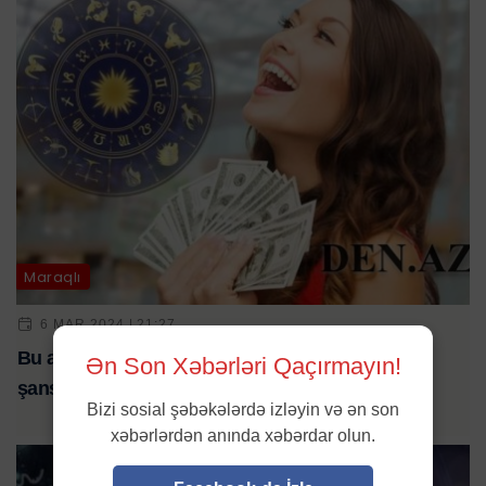
Maraqlı
6 MAR 2024 | 21:27
Bu ay 4 bürcün bəxti açılacaq - Sevgi, pul, bol
Ən Son Xəbərləri Qaçırmayın!
şanslar ayağınıza gələcək
Bizi sosial şəbəkələrdə izləyin və ən son
xəbərlərdən anında xəbərdar olun.