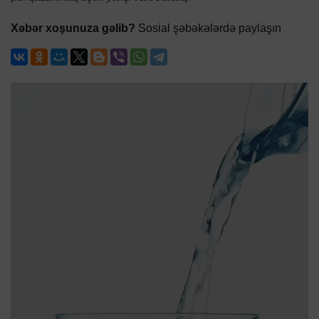
Xəbər xoşunuza gəlib?
Sosial şəbəkələrdə paylaşın