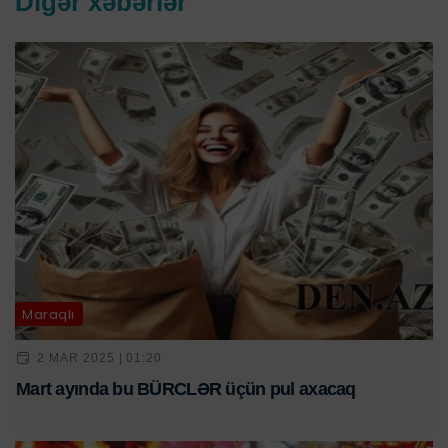
Digər xəbərlər
Maraqlı
2 MAR 2025 | 01:20
Mart ayında bu BÜRCLƏR üçün pul axacaq