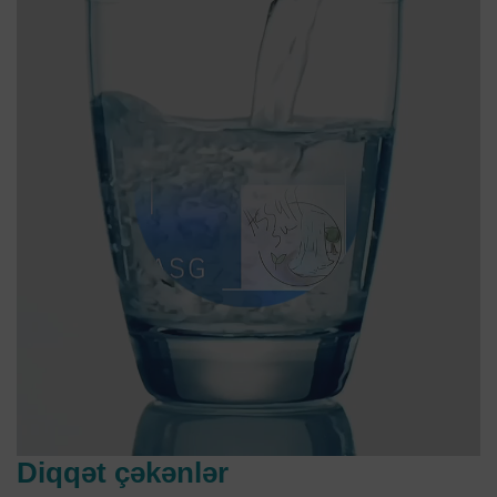
Diqqət çəkənlər