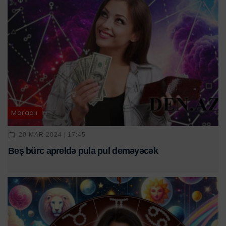
Maraqlı
20 MAR 2024 | 17:45
Beş bürc apreldə pula pul deməyəcək