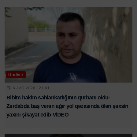
Hadisə
6 AVQ 2026 | 21:01
Bibim həkim səhlənkarlığının qurbanı oldu-
Zərdabda baş verən ağır yol qəzasında ölən şəxsin
yaxını şikayət edib-VİDEO