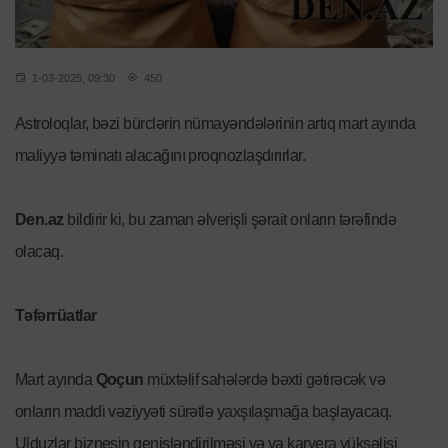
1-03-2025, 09:30
450
Astroloqlar, bəzi bürclərin nümayəndələrinin artıq mart ayında
maliyyə təminatı alacağını proqnozlaşdırırlar.
Den.az
bildirir ki, bu zaman əlverişli şərait onların tərəfində
olacaq.
Təfərrüatlar
Mart ayında
Qoçun
müxtəlif sahələrdə bəxti gətirəcək və
onların maddi vəziyyəti sürətlə yaxşılaşmağa başlayacaq.
Ulduzlar biznesin genişləndirilməsi və ya karyera yüksəlişi