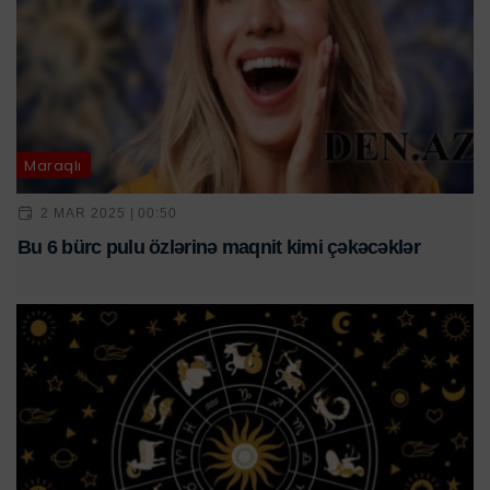
Maraqlı
2 MAR 2025 | 00:50
Bu 6 bürc pulu özlərinə maqnit kimi çəkəcəklər