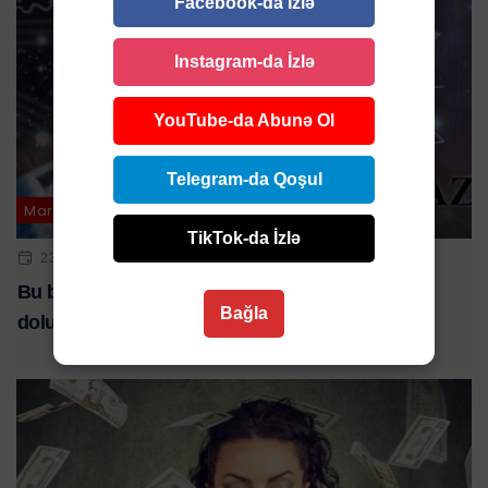
Facebook-da İzlə
Instagram-da İzlə
YouTube-da Abunə Ol
Telegram-da Qoşul
Maraqlı
TikTok-da İzlə
23 FEV 2024 | 17:25
Bu bürclər martda zəngin olacaqlar: Cibləri pulla
Bağla
dolub-daşacaq