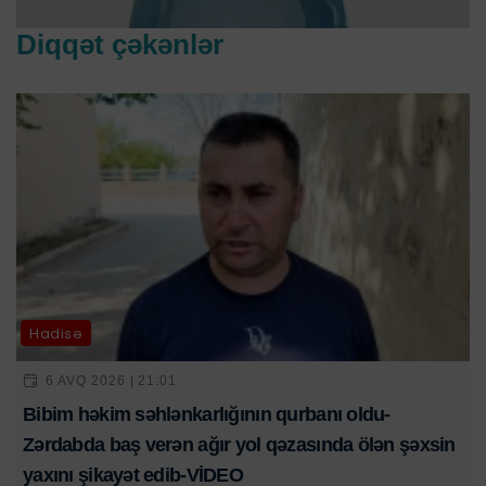
Diqqət çəkənlər
Hadisə
6 AVQ 2026 | 21:01
Bibim həkim səhlənkarlığının qurbanı oldu-
Zərdabda baş verən ağır yol qəzasında ölən şəxsin
yaxını şikayət edib-VİDEO