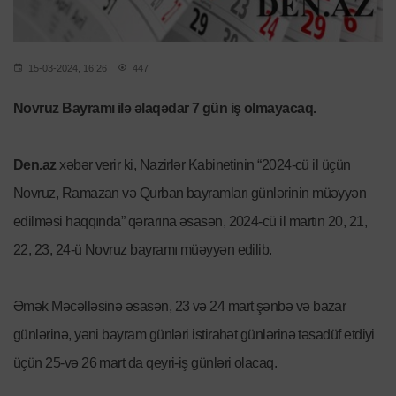
15-03-2024, 16:26
447
Novruz Bayramı ilə əlaqədar 7 gün iş olmayacaq.
Den.az
xəbər verir ki, Nazirlər Kabinetinin “2024-cü il üçün
Novruz, Ramazan və Qurban bayramları günlərinin müəyyən
edilməsi haqqında” qərarına əsasən, 2024-cü il martın 20, 21,
22, 23, 24-ü Novruz bayramı müəyyən edilib.
Əmək Məcəlləsinə əsasən, 23 və 24 mart şənbə və bazar
günlərinə, yəni bayram günləri istirahət günlərinə təsadüf etdiyi
üçün 25-və 26 mart da qeyri-iş günləri olacaq.