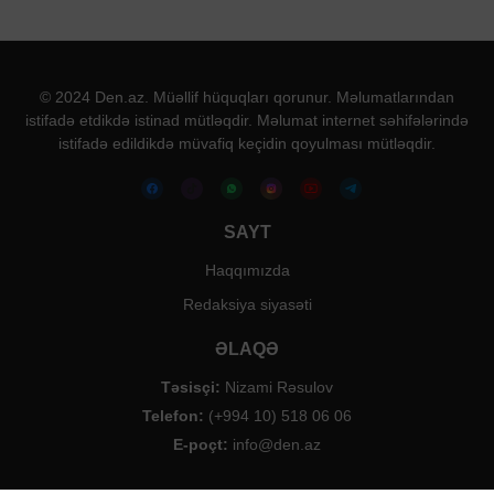
© 2024 Den.az. Müəllif hüquqları qorunur. Məlumatlarından
istifadə etdikdə istinad mütləqdir. Məlumat internet səhifələrində
istifadə edildikdə müvafiq keçidin qoyulması mütləqdir.
SAYT
Haqqımızda
Redaksiya siyasəti
ƏLAQƏ
Təsisçi:
Nizami Rəsulov
Telefon:
(+994 10) 518 06 06
E-poçt:
info@den.az