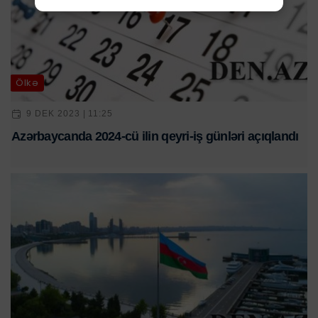
Ölkə
9 DEK 2023 | 11:25
Azərbaycanda 2024-cü ilin qeyri-iş günləri açıqlandı