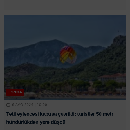
Hadisə
6 AVQ 2026 | 10:00
Tətil əyləncəsi kabusa çevrildi: turistlər 50 metr
hündürlükdən yerə düşdü