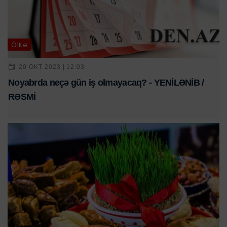
Ölkə
20 OKT 2023 | 12:03
Noyabrda neçə gün iş olmayacaq? - YENİLƏNİB /
RƏSMİ