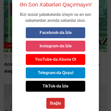
Ən Son Xəbərləri Qaçırmayın!
Bizi sosial şəbəkələrdə izləyin və ən son
xəbərlərdən anında xəbərdar olun.
Facebook-da İzlə
Cəmiyyət
Instagram-da İzlə
15 FEV 2025 | 12:18
YouTube-da Abunə Ol
Azərbaycanda Novruz və Ramazan bayramları ilə
əlaqədar tətil günlərinin sayı artırılıb
Telegram-da Qoşul
TikTok-da İzlə
Bağla