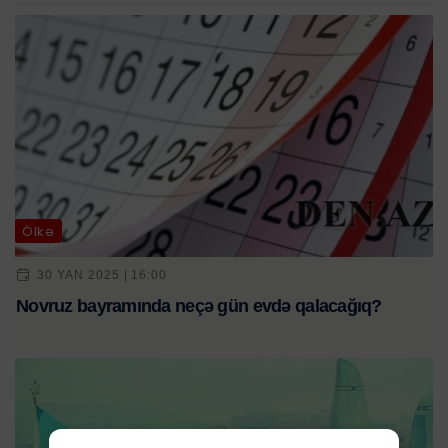
Ölkə
30 YAN 2025 | 16:00
Novruz bayramında neçə gün evdə qalacağıq?