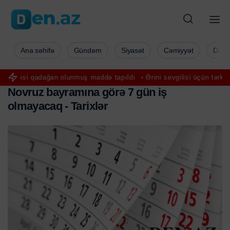
Ana səhifə
Gündəm
Siyasət
Cəmiyyət
Düny
dağan olunmuş maddə tapıldı
Ərini sevgilisi üçün tərk etmişdi: qadın
N
o
v
r
u
z
b
a
y
r
a
m
ı
n
a
g
ö
r
ə
7
g
ü
n
i
ş
o
l
m
a
y
a
c
a
q
-
T
a
r
i
x
l
ə
r