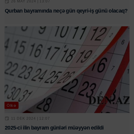
26 MAY 2024 | 13:07
Qurban bayramında neçə gün qeyri-iş günü olacaq?
Ölkə
11 DEK 2024 | 12:07
2025-ci ilin bayram günləri müəyyən edildi