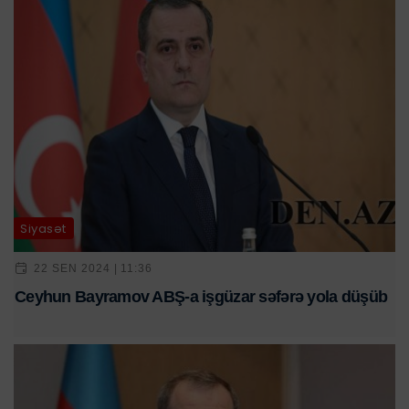
Siyasət
22 SEN 2024 | 11:36
Ceyhun Bayramov ABŞ-a işgüzar səfərə yola düşüb