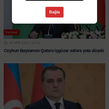
Bağla
Siyasət
29 APR 2024 | 14:11
Ceyhun Bayramov Qətərə işgüzar səfərə yola düşdü