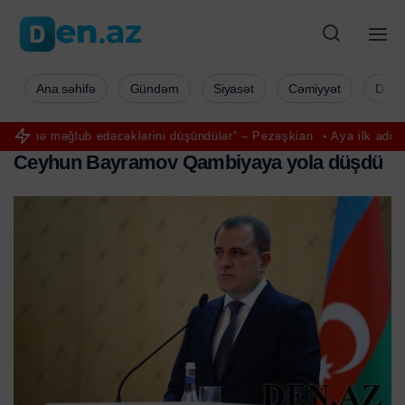
Ana səhifə
Gündəm
Siyasət
Cəmiyyət
Düny
ub edəcəklərini düşündülər” – Pezəşkian
Aya ilk addımı atan Nil Ar
C
e
y
h
u
n
B
a
y
r
a
m
o
v
Q
a
m
b
i
y
a
y
a
y
o
l
a
d
ü
ş
d
ü