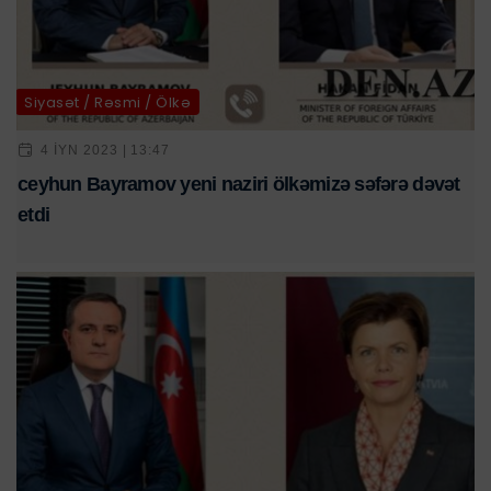
Siyasət / Rəsmi / Ölkə
4 IYN 2023 | 13:47
ceyhun Bayramov yeni naziri ölkəmizə səfərə dəvət
etdi