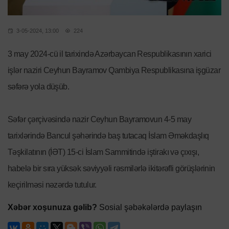
3-05-2024, 13:00
224
3 may 2024-cü il tarixində Azərbaycan Respublikasının xarici
işlər naziri Ceyhun Bayramov Qambiya Respublikasına işgüzar
səfərə yola düşüb.
Səfər çərçivəsində nazir Ceyhun Bayramovun 4-5 may
tarixlərində Bancul şəhərində baş tutacaq İslam Əməkdaşlıq
Təşkilatının (İƏT) 15-ci İslam Sammitində iştirakı və çıxışı,
habelə bir sıra yüksək səviyyəli rəsmilərlə ikitərəfli görüşlərinin
keçirilməsi nəzərdə tutulur.
Xəbər xoşunuza gəlib?
Sosial şəbəkələrdə paylaşın