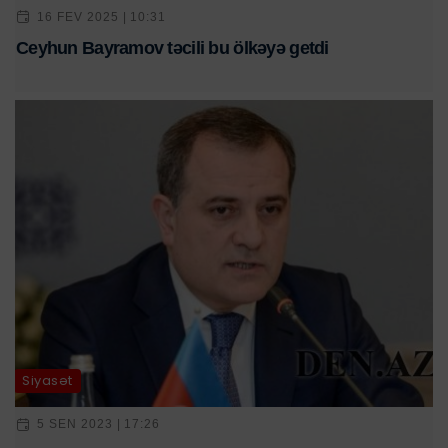
16 FEV 2025 | 10:31
Ceyhun Bayramov təcili bu ölkəyə getdi
Siyasət
5 SEN 2023 | 17:26