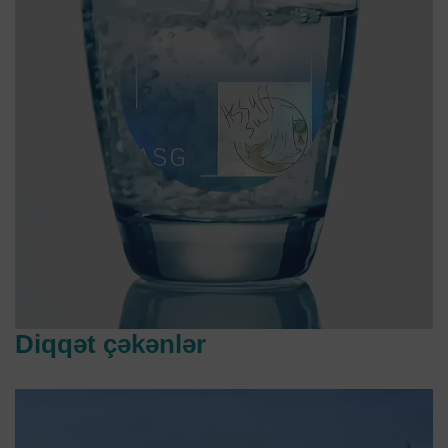
Diqqət çəkənlər