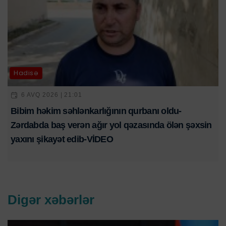
Hadisə
6 AVQ 2026 | 21:01
Bibim həkim səhlənkarlığının qurbanı oldu-
Zərdabda baş verən ağır yol qəzasında ölən şəxsin
yaxını şikayət edib-VİDEO
Digər xəbərlər