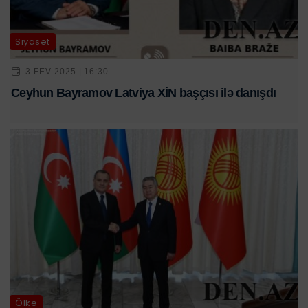
Siyasət
3 FEV 2025 | 16:30
Ceyhun Bayramov Latviya XİN başçısı ilə danışdı
Ölkə