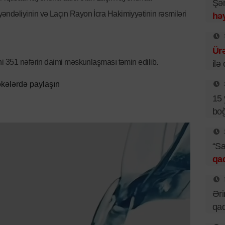
Şəm
ndəliyinin və Laçın Rayon İcra Hakimiyyətinin rəsmiləri
həy
Ür
ni 351 nəfərin daimi məskunlaşması təmin edilib.
ilə
kələrdə paylaşın
15 
boğ
“Sa
qa
Əri
qad