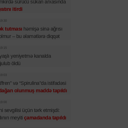
kirdə sürücü sükan arxasında
atını itirdi
19:30
ək tutması
həmişə sinə ağrısı
 olmur – bu əlamətlərə diqqət
19:15
yaşlı yeniyetmə kanalda
ulub öldü
19:03
ffren” və “Spirulina”da istifadəsi
dağan olunmuş maddə tapıldı
19:00
ni sevgilisi üçün tərk etmişdi:
ının meyiti
çamadanda tapıldı