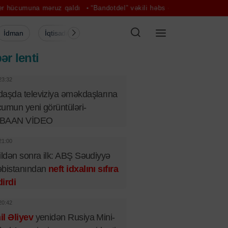
ruz qaldı
“Bandotdel” vəkili həbs etdi
Sadə mərasim, böyük xoşbə
İdman
İqtisadiyyat
Şou-biznes
Müsahibə
Mədə
ər lenti
23:32
aşda televiziya əməkdaşlarına
umun yeni görüntüləri-
BAAN VİDEO
21:00
ildən sonra ilk: ABŞ Səudiyyə
əbistanından
neft idxalını sıfıra
irdi
20:42
l Əliyev
yenidən Rusiya Mini-