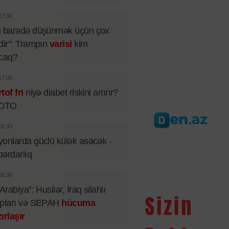
17:30
u barədə düşünmək üçün çox
dir": Trampın
varisi
kim
acaq?
17:00
tof fri
niyə diabet riskini artırır?
FOTO
16:33
onlarda güclü külək əsəcək -
ərdarlıq
16:30
 Arabiya”: Husilər, İraq silahlı
upları və SEPAH
hücuma
ırlaşır