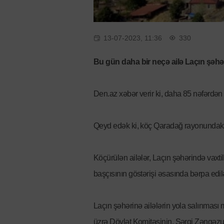
13-07-2023, 11:36
330
Bu gün daha bir neçə ailə Laçın şəhər
Den.az xəbər verir ki, daha 85 nəfərdən
Qeyd edək ki, köç Qaradağ rayonundakı
Köçürülən ailələr, Laçın şəhərində vaxti
başçısının göstərişi əsasında bərpa edi
Laçın şəhərinə ailələrin yola salınması
üzrə Dövlət Komitəsinin, Şərqi Zəngəzu