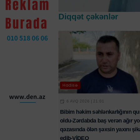
Diqqət çəkənlər
Hadisə
6 AVQ 2026 | 21:01
Bibim həkim səhlənkarlığının qu
oldu-Zərdabda baş verən ağır yo
qəzasında ölən şəxsin yaxını şik
edib-VİDEO