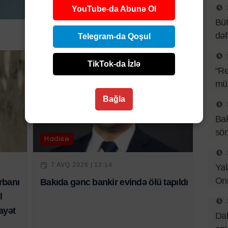
YouTube-da Abunə Ol
Büt
də
Telegram-da Qoşul
TikTok-da İzlə
“Re
müq
Bağla
Bak
sö
Hadisə
7 AVQ 2026 | 12:14
Yal
Onl
rbanı
Bakıda gənc bankir evində ölü tapıldı
l
ayət
Dah