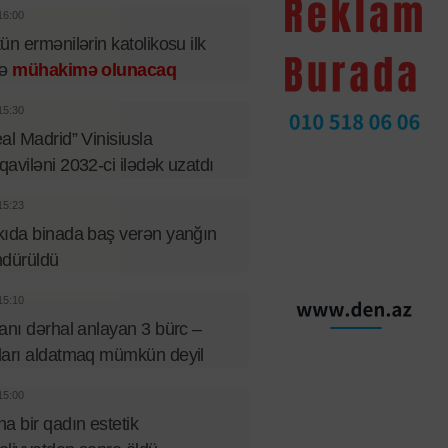
16:00
ün ermənilərin katolikosu ilk
fə
mühakimə olunacaq
15:30
al Madrid” Vinisiusla
aviləni 2032-ci ilədək uzatdı
15:23
ıda binada baş verən yanğın
ndürüldü
15:10
anı dərhal anlayan 3 bürc –
arı aldatmaq mümkün deyil
15:00
a bir qadın estetik