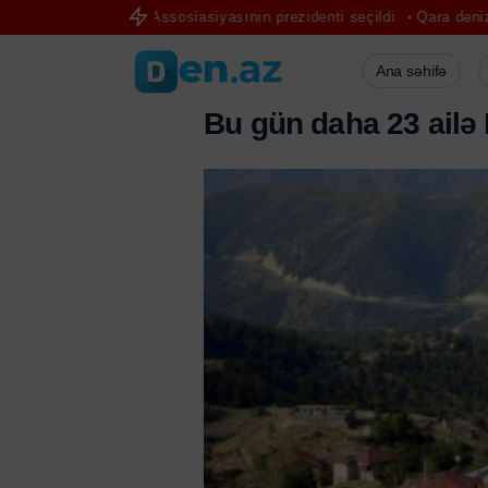
utbol Assosiasiyasının prezidenti seçildi
Qara dənizdə Türkiyə gəm
Ana səhifə
B
u
g
ü
n
d
a
h
a
2
3
a
i
l
ə