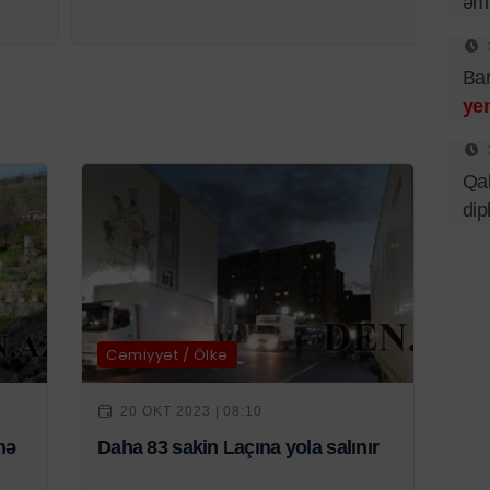
əmə
Bar
ye
Qal
dip
Cəmiyyət / Ölkə
20 OKT 2023 | 08:10
nə
Daha 83 sakin Laçına yola salınır