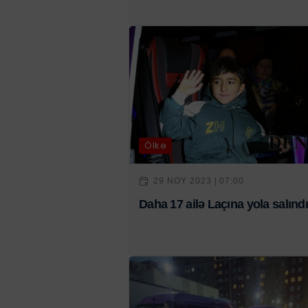
Ölkə
29 NOY 2023 | 07:00
Daha 17 ailə Laçına yola salındı