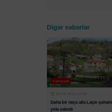
Digər xəbərlər
Cəmiyyət
19 IYN 2023 | 11:02
Daha bir neçə ailə Laçın şəhəri
yola salındı