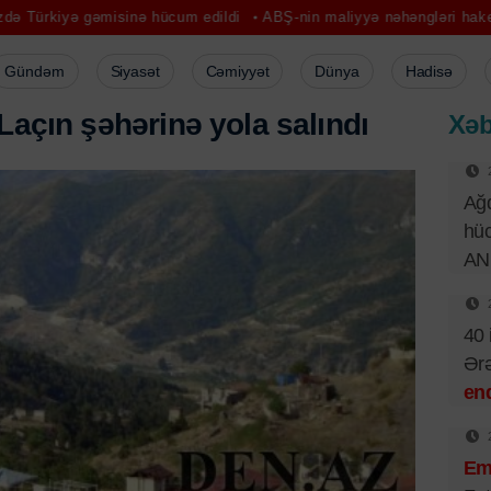
isinə hücum edildi
ABŞ-nin maliyyə nəhəngləri haker hücumuna mə
Gündəm
Siyasət
Cəmiyyət
Dünya
Hadisə
L
a
ç
ı
n
ş
ə
h
ə
r
i
n
ə
y
o
l
a
s
a
l
ı
n
d
ı
Xəb
Ağd
hüc
AN
40 
Ər
end
Emi