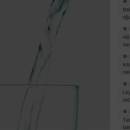
Bak
oğu
ABŞ
med
İnf
mö
Ley
xəb
Təq
tal