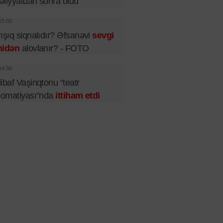
liyyatdan sonra öldü
15:00
ışıq siqnalıdır? Əfsanəvi
sevgi
nidən
alovlanır? - FOTO
14:30
ibaf Vaşinqtonu “teatr
lomatiyası”nda
ittiham etdi