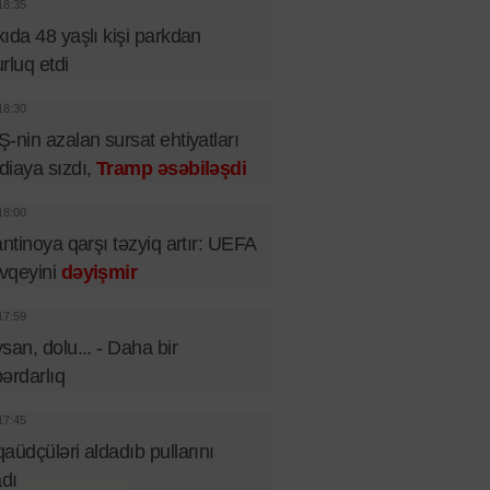
18:35
ıda 48 yaşlı kişi parkdan
rluq etdi
18:30
-nin azalan sursat ehtiyatları
iaya sızdı,
Tramp əsəbiləşdi
18:00
antinoya qarşı təzyiq artır: UEFA
vqeyini
dəyişmir
17:59
san, dolu... - Daha bir
ərdarlıq
17:45
aüdçüləri aldadıb pullarını
adı