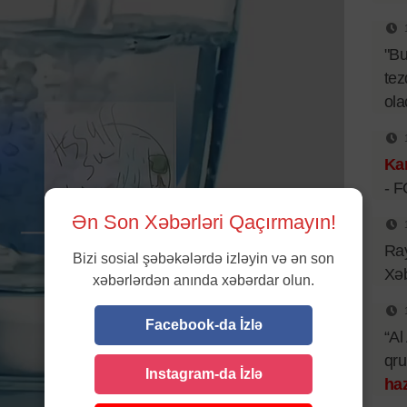
"B
tez
ol
Kar
- 
Ən Son Xəbərləri Qaçırmayın!
Ray
Bizi sosial şəbəkələrdə izləyin və ən son
Xəb
xəbərlərdən anında xəbərdar olun.
Facebook-da İzlə
“Al
qr
Instagram-da İzlə
haz