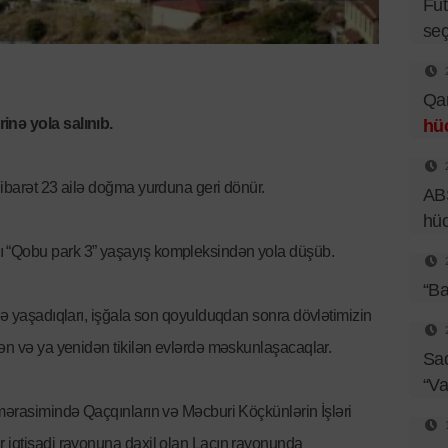
Fut
seç
Qar
inə yola salınıb.
hü
 ibarət 23 ailə doğma yurduna geri dönür.
ABŞ
hü
 “Qobu park 3” yaşayış kompleksindən yola düşüb.
“Ba
lə yaşadıqları, işğala son qoyulduqdan sonra dövlətimizin
lən və ya yenidən tikilən evlərdə məskunlaşacaqlar.
Sad
“Va
 mərasimində Qaçqınların və Məcburi Köçkünlərin İşləri
r iqtisadi rayonuna daxil olan Laçın rayonunda