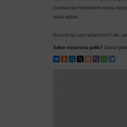
Azərbaycan Prezidentinin xüsusi nümayə
iştirak ediblər.
Bununla da Laçın şəhərində 93 ailə, yə
Xəbər xoşunuza gəlib?
Sosial şəbə