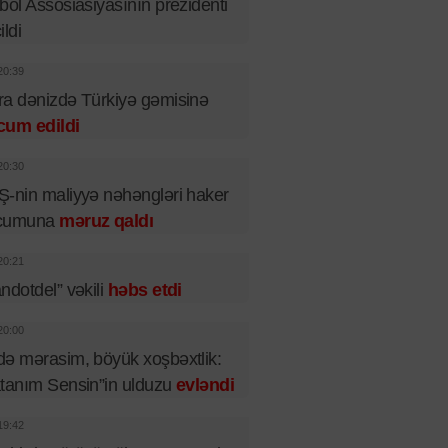
bol Assosiasiyasının prezidenti
ildi
20:39
a dənizdə Türkiyə gəmisinə
cum edildi
20:30
-nin maliyyə nəhəngləri haker
cumuna
məruz qaldı
20:21
ndotdel” vəkili
həbs etdi
20:00
ə mərasim, böyük xoşbəxtlik:
tanım Sensin”in ulduzu
evləndi
19:42