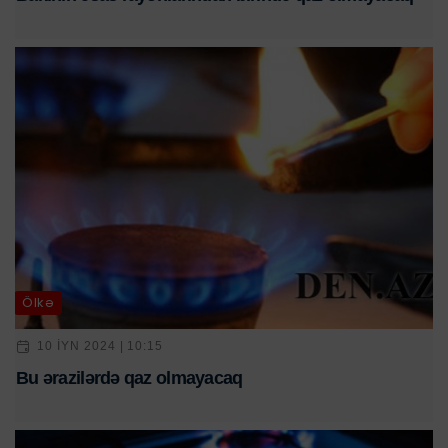
Ölkə
10 IYN 2024 | 10:15
Bu ərazilərdə qaz olmayacaq