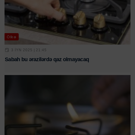
Ölkə
3 IYN 2025 | 21:45
Sabah bu ərazilərdə qaz olmayacaq