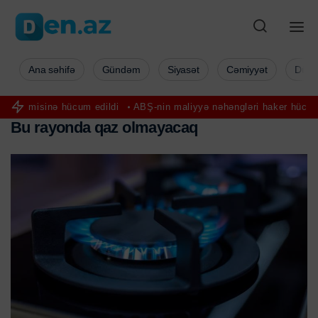
Ana səhifə
Gündəm
Siyasət
Cəmiyyət
Düny
ücum edildi
ABŞ-nin maliyyə nəhəngləri haker hücumuna məruz qal
B
u
r
a
y
o
n
d
a
q
a
z
o
l
m
a
y
a
c
a
q