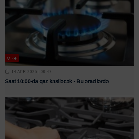
Ölkə
14 APR 2025 | 09:47
Saat 10:00-da qaz kəsiləcək - Bu ərazilərdə