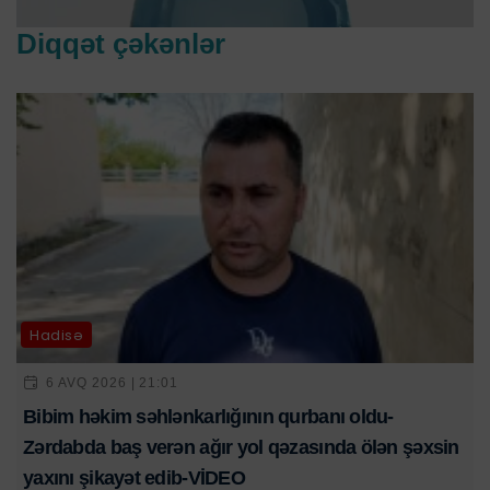
Diqqət çəkənlər
Hadisə
6 AVQ 2026 | 21:01
Bibim həkim səhlənkarlığının qurbanı oldu-
Zərdabda baş verən ağır yol qəzasında ölən şəxsin
yaxını şikayət edib-VİDEO