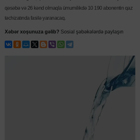
qəsəbə və 26 kənd olmaqla ümumilikdə 10 190 abonentin qaz
təchizatında fasilə yaranacaq.
Xəbər xoşunuza gəlib?
Sosial şəbəkələrdə paylaşın