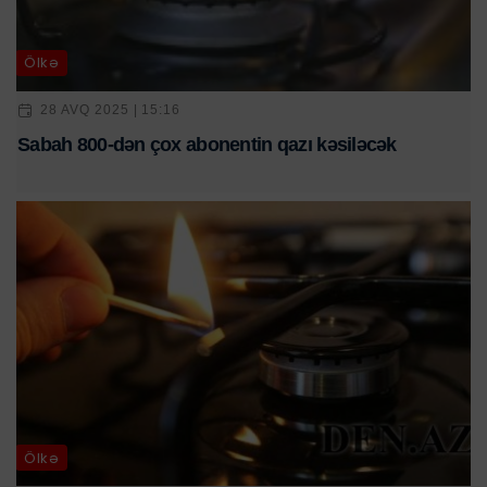
Ölkə
28 AVQ 2025 | 15:16
Sabah 800-dən çox abonentin qazı kəsiləcək
Ölkə