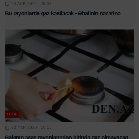
24 APR 2024 | 09:08
Bu rayonlarda qaz kəsiləcək - Əhalinin nəzərinə
Ölkə
23 YAN 2025 | 10:15
Bakının əsas rayonlarından birində qaz olmayacaq