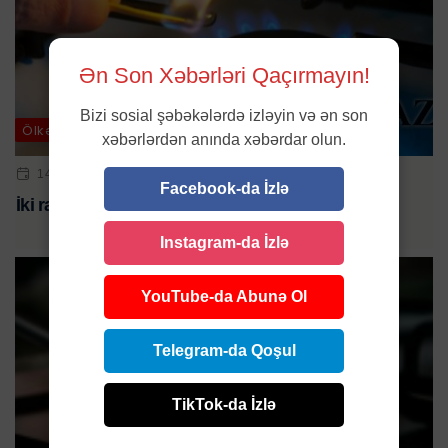
Ən Son Xəbərləri Qaçırmayın!
Bizi sosial şəbəkələrdə izləyin və ən son
Ölkə
xəbərlərdən anında xəbərdar olun.
14 MAY 2024 | 09:35
Facebook-da İzlə
İki rayonun qazı kəsiləcək - XƏBƏRDARLIQ
Instagram-da İzlə
YouTube-da Abunə Ol
Telegram-da Qoşul
TikTok-da İzlə