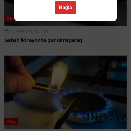
Bağla
Ölkə
21 AVQ 2025 | 15:20
Sabah iki rayonda qaz olmayacaq
Ölkə