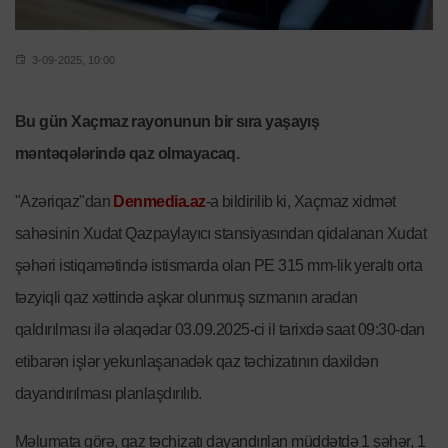
3-09-2025, 10:00
Bu gün Xaçmaz rayonunun bir sıra yaşayış
məntəqələrində qaz olmayacaq.
"Azəriqaz"dan
Denmedia.az
-a bildirilib ki, Xaçmaz xidmət
sahəsinin Xudat Qazpaylayıcı stansiyasından qidalanan Xudat
şəhəri istiqamətində istismarda olan PE 315 mm-lik yeraltı orta
təzyiqli qaz xəttində aşkar olunmuş sızmanın aradan
qaldırılması ilə əlaqədar 03.09.2025-ci il tarixdə saat 09:30-dan
etibarən işlər yekunlaşanadək qaz təchizatının daxildən
dayandırılması planlaşdırılıb.
Məlumata görə, qaz təchizatı dayandırılan müddətdə 1 şəhər, 1