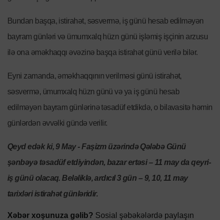
Bundan başqa, istirahət, səsvermə, iş günü hesab edilməyən
bayram günləri və ümumxalq hüzn günü işləmiş işçinin arzusu
ilə ona əməkhaqqı əvəzinə başqa istirahət günü verilə bilər.
Eyni zamanda, əməkhaqqının verilməsi günü istirahət,
səsvermə, ümumxalq hüzn günü və ya iş günü hesab
edilməyən bayram günlərinə təsadüf etdikdə, o bilavasitə həmin
günlərdən əvvəlki gündə verilir.
Qeyd edək ki, 9 May - Faşizm üzərində Qələbə Günü
şənbəyə təsadüf etdiyindən, bazar ertəsi – 11 may da qeyri-
iş günü olacaq. Beləliklə, ardıcıl 3 gün – 9, 10, 11 may
tarixləri istirahət günləridir.
Xəbər xoşunuza gəlib?
Sosial şəbəkələrdə paylaşın