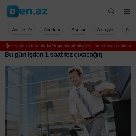
Ana səhifə
Gündəm
Siyasət
Cəmiyyət
Düny
 yaşlı aktrisa ilə bağlı qalmaqal böyüyür: həm sevgili iddiası, həm b
B
u
g
ü
n
i
ş
d
ə
n
1
s
a
a
t
t
e
z
ç
ı
x
a
c
a
ğ
ı
q