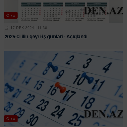
Ölkə
17 DEK 2024 | 11:30
2025-ci ilin qeyri-iş günləri - Açıqlandı
Ölkə