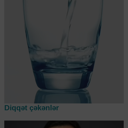
Diqqət çəkənlər