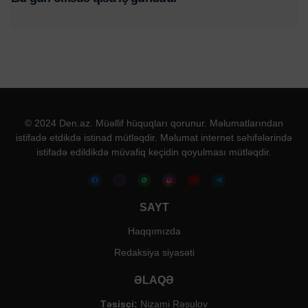
© 2024 Den.az. Müəllif hüquqları qorunur. Məlumatlarından
istifadə etdikdə istinad mütləqdir. Məlumat internet səhifələrində
istifadə edildikdə müvafiq keçidin qoyulması mütləqdir.
SAYT
Haqqımızda
Redaksiya siyasəti
ƏLAQƏ
Təsisçi:
Nizami Rəsulov