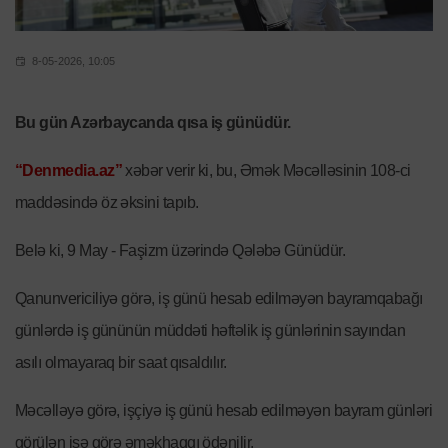
8-05-2026, 10:05
Bu gün Azərbaycanda qısa iş günüdür.
“Denmedia.az”
xəbər verir ki, bu, Əmək Məcəlləsinin 108-ci
maddəsində öz əksini tapıb.
Belə ki, 9 May - Faşizm üzərində Qələbə Günüdür.
Qanunvericiliyə görə, iş günü hesab edilməyən bayramqabağı
günlərdə iş gününün müddəti həftəlik iş günlərinin sayından
asılı olmayaraq bir saat qısaldılır.
Məcəlləyə görə, işçiyə iş günü hesab edilməyən bayram günləri
görülən işə görə əməkhaqqı ödənilir.