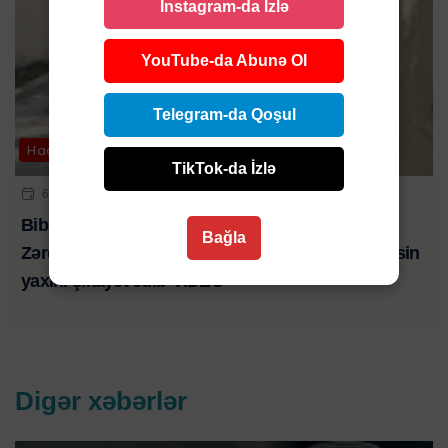
Instagram-da İzlə
YouTube-da Abunə Ol
Telegram-da Qoşul
Hadisə
TikTok-da İzlə
6 AVQ 2026 | 21:01
Bibim həkim səhlənkarlığının qurbanı oldu-
Bağla
Zərdabda baş verən ağır yol qəzasında ölən şəxsin
yaxını şikayət edib-VİDEO
Digər xəbərlər