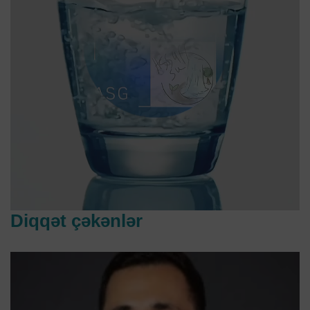
Diqqət çəkənlər