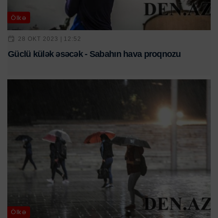
Ölkə
28 OKT 2023 | 12:52
Güclü külək əsəcək - Sabahın hava proqnozu
Ölkə