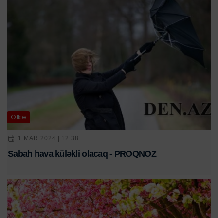
Ölkə
1 MAR 2024 | 12:38
Sabah hava küləkli olacaq - PROQNOZ