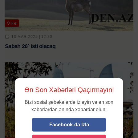
Ölkə
13 MAR 2025 | 12:20
Sabah 26° isti olacaq
Ən Son Xəbərləri Qaçırmayın!
Bizi sosial şəbəkələrdə izləyin və ən son
xəbərlərdən anında xəbərdar olun.
Facebook-da İzlə