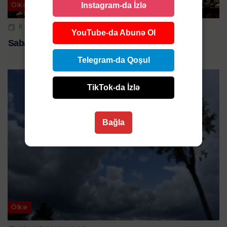
Ölkə
Instagram-da İzlə
8 APR 2024 | 12:40
YouTube-da Abunə Ol
Sabah hava isti olacaq - PROQNOZ
Telegram-da Qoşul
TikTok-da İzlə
Bağla
Ölkə