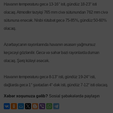
Havanın temperaturu gecə 13-16° isti, gündüz 18-23° isti
olacaq. Atmosfer təzyiqi 765 mm civə sütunundan 762 mm civə
sütununa enəcək. Nisbi rütubət gecə 75-85%, gündüz 50-60%
olacaq.
Azərbaycanın rayonlarında havanın əsasən yağmursuz
keçəcəyi gözlənilir. Gecə və səhər bəzi rayonlarda duman
olacaq. Şərq küləyi əsəcək.
Havanın temperaturu gecə 8-13° isti, gündüz 19-24° isti,
dağlarda gecə 1° şaxtadan 4°-dək isti, gündüz 7-12° isti olacaq.
Xəbər xoşunuza gəlib?
Sosial şəbəkələrdə paylaşın