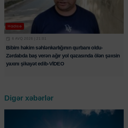
Hadisə
6 AVQ 2026 | 21:01
Bibim həkim səhlənkarlığının qurbanı oldu-
Zərdabda baş verən ağır yol qəzasında ölən şəxsin
yaxını şikayət edib-VİDEO
Digər xəbərlər