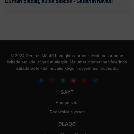
Duman olacaq, külək əsəcək - Sabahın havası
© 2024 Den.az. Müəllif hüquqları qorunur. Məlumatlarından
istifadə etdikdə istinad mütləqdir. Məlumat internet səhifələrində
istifadə edildikdə müvafiq keçidin qoyulması mütləqdir.
SAYT
Haqqımızda
Redaksiya siyasəti
ƏLAQƏ