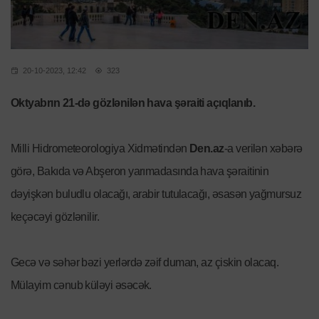
20-10-2023, 12:42
323
Oktyabrın 21-də gözlənilən hava şəraiti açıqlanıb.
Milli Hidrometeorologiya Xidmətindən
Den.az
-a verilən xəbərə
görə, Bakıda və Abşeron yarımadasında hava şəraitinin
dəyişkən buludlu olacağı, arabir tutulacağı, əsasən yağmursuz
keçəcəyi gözlənilir.
Gecə və səhər bəzi yerlərdə zəif duman, az çiskin olacaq.
Mülayim cənub küləyi əsəcək.