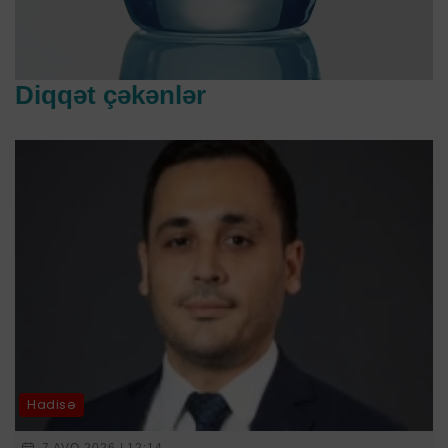
Diqqət çəkənlər
Hadisə