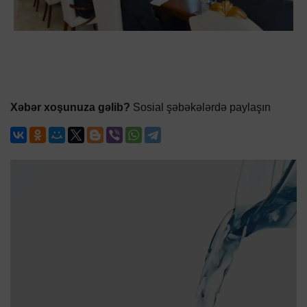
Xəbər xoşunuza gəlib?
Sosial şəbəkələrdə paylaşın