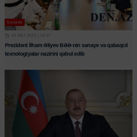
Siyasət
26 OKT 2023 | 18:07
Prezident İlham Əliyev BƏƏ-nin sənaye və qabaqcıl
texnologiyalar nazirini qəbul edib