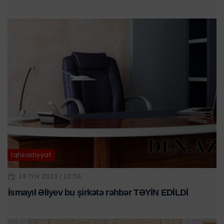
İqtisadiyyat
19 IYN 2023 | 12:56
İsmayıl Əliyev bu şirkətə rəhbər TƏYİN EDİLDİ