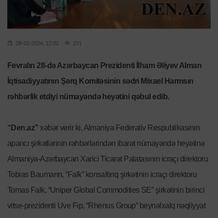
28-02-2024, 12:02
271
Fevralın 28-də Azərbaycan Prezidenti İlham Əliyev Alman
İqtisadiyyatının Şərq Komitəsinin sədri Mixael Harmsın
rəhbərlik etdiyi nümayəndə heyətini qəbul edib.
“Den.az”
xəbər verir ki, Almaniya Federativ Respublikasının
aparıcı şirkətlərinin rəhbərlərindən ibarət nümayəndə heyətinə
Almaniya-Azərbaycan Xarici Ticarət Palatasının icraçı direktoru
Tobias Baumann, “Falk” konsaltinq şirkətinin icraçı direktoru
Tomas Falk, “Uniper Global Commodities SE” şirkətinin birinci
vitse-prezidenti Uve Fip, “Rhenus Group” beynəlxalq nəqliyyat