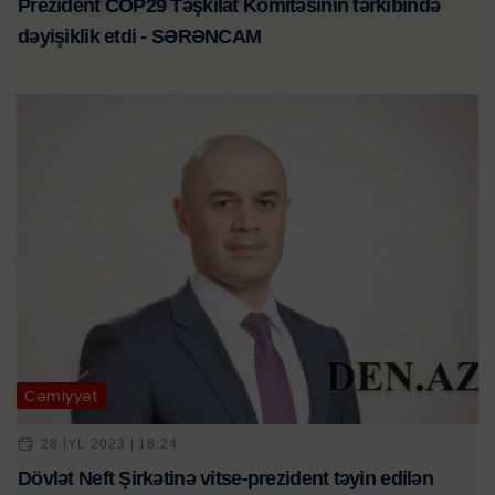
Prezident COP29 Təşkilat Komitəsinin tərkibində
dəyişiklik etdi - SƏRƏNCAM
Cəmiyyət
28 IYL 2023 | 18:24
Dövlət Neft Şirkətinə vitse-prezident təyin edilən