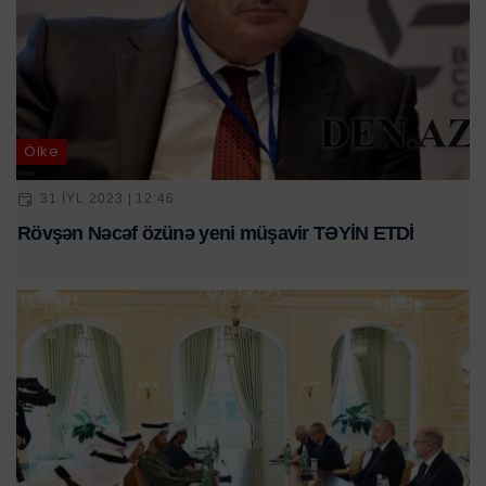
Ölkə
31 IYL 2023 | 12:46
Rövşən Nəcəf özünə yeni müşavir TƏYİN ETDİ