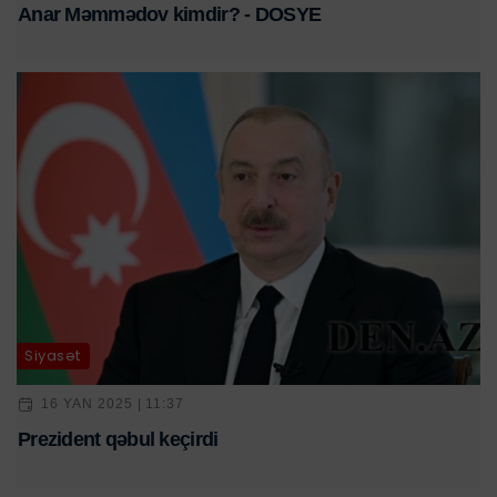
Anar Məmmədov kimdir? - DOSYE
Siyasət
16 YAN 2025 | 11:37
Prezident qəbul keçirdi