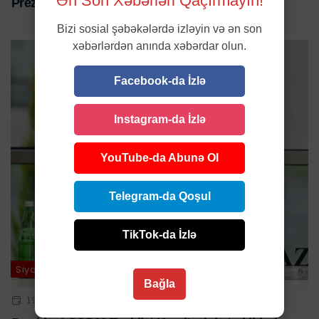
Ən Son Xəbərləri Qaçırmayın!
Prezident qəbul keçirdi
Bizi sosial şəbəkələrdə izləyin və ən son
xəbərlərdən anında xəbərdar olun.
Facebook-da İzlə
Instagram-da İzlə
YouTube-da Abunə Ol
Telegram-da Qoşul
TikTok-da İzlə
Siyasət
Bağla
19 YAN 2024 | 15:08