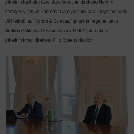
şirkətinin layihələr üzrə idarə heyətinin direktoru Heinrix
Kerstgens, “VNG” Səhmdar Cəmiyyətinin İdarə Heyətinin sədri
Ulf Heitmüller, “Rohde & Schwarz” şirkətinin regional satış
direktoru Viktoriya Gerasimova və “HHLA International”
şirkətinin icraçı direktoru Filip Sveens daxildir.