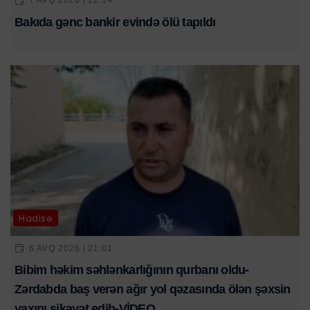
7 AVQ 2026 | 12:14
Bakıda gənc bankir evində ölü tapıldı
Hadisə
6 AVQ 2026 | 21:01
Bibim həkim səhlənkarlığının qurbanı oldu-
Zərdabda baş verən ağır yol qəzasında ölən şəxsin
yaxını şikayət edib-VİDEO