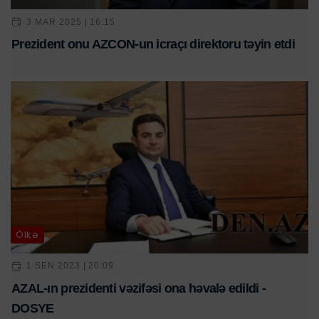
3 MAR 2025 | 16:15
Prezident onu AZCON-un icraçı direktoru təyin etdi
Ölkə
1 SEN 2023 | 20:09
AZAL-ın prezidenti vəzifəsi ona həvalə edildi -
DOSYE