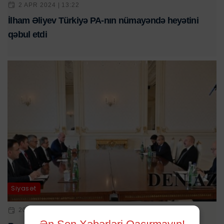
2 APR 2024 | 13:22
İlham Əliyev Türkiyə PA-nın nümayəndə heyətini
qəbul etdi
Siyasət
20 SEN 2023 | 15:12