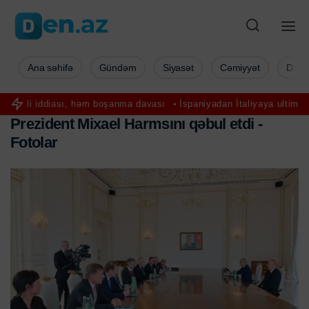
Ana səhifə
Gündəm
Siyasət
Cəmiyyət
Düny
, həm boşanma davası
İspaniyadan İtaliyaya ultimatum: Avqustun 9-də
P
r
e
z
i
d
e
n
t
M
i
x
a
e
l
H
a
r
m
s
ı
n
ı
q
ə
b
u
l
e
t
d
i
-
F
o
t
o
l
a
r