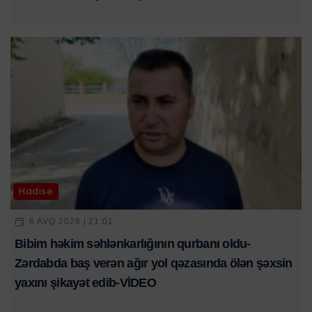
Hadisə
6 AVQ 2026 | 21:01
Bibim həkim səhlənkarlığının qurbanı oldu-
Zərdabda baş verən ağır yol qəzasında ölən şəxsin
yaxını şikayət edib-VİDEO