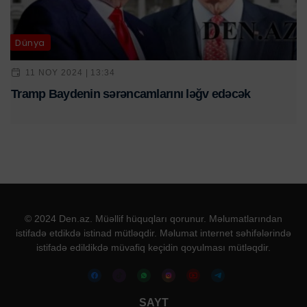
Dünya
11 NOY 2024 | 13:34
Tramp Baydenin sərəncamlarını ləğv edəcək
© 2024 Den.az. Müəllif hüquqları qorunur. Məlumatlarından
istifadə etdikdə istinad mütləqdir. Məlumat internet səhifələrində
istifadə edildikdə müvafiq keçidin qoyulması mütləqdir.
SAYT