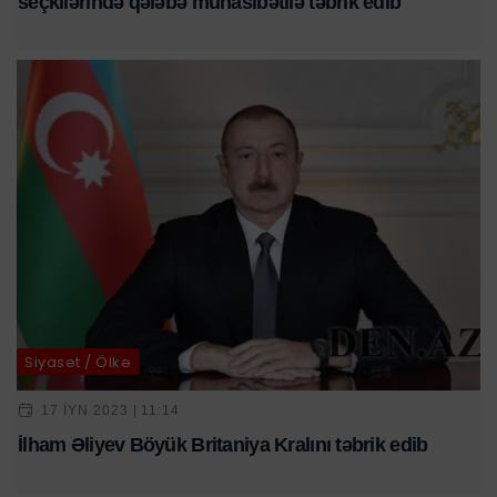
seçkilərində qələbə münasibətilə təbrik edib
Siyasət / Ölkə
17 IYN 2023 | 11:14
İlham Əliyev Böyük Britaniya Kralını təbrik edib