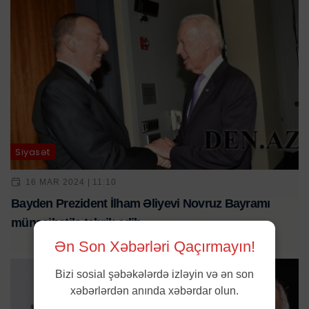
Siyasət
16 MAR 2024 | 11:10
Bayden Prezident İlham Əliyevi Novruz Bayramı
münasibətilə təbrik edib
Ən Son Xəbərləri Qaçırmayın!
Bizi sosial şəbəkələrdə izləyin və ən son
xəbərlərdən anında xəbərdar olun.