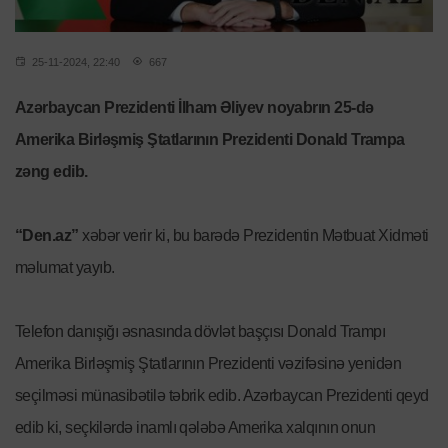
25-11-2024, 22:40
667
Azərbaycan Prezident
i
İlham Əliyev noyabrın 25-də
Amerika Birləşmiş Ştatlarının Prezidenti Donald Trampa
zəng edib.
“Den.az”
xəbər verir ki, bu barədə Prezidentin Mətbuat Xidməti
məlumat yayıb.
Telefon danışığı əsnasında dövlət başçısı Donald Trampı
Amerika Birləşmiş Ştatlarının Prezidenti vəzifəsinə yenidən
seçilməsi münasibətilə təbrik edib. Azərbaycan Prezidenti qeyd
edib ki, seçkilərdə inamlı qələbə Amerika xalqının onun