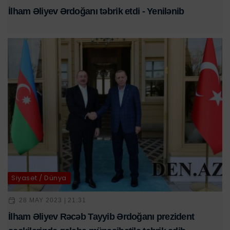
İlham Əliyev Ərdoğanı təbrik etdi - Yenilənib
Siyasət / Dünya
28 MAY 2023 | 21:31
İlham Əliyev Rəcəb Tayyib Ərdoğanı prezident