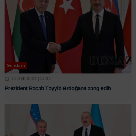
Gündəm
10 DEK 2024 | 18:32
Prezident Rəcəb Təyyib Ərdoğana zəng edib