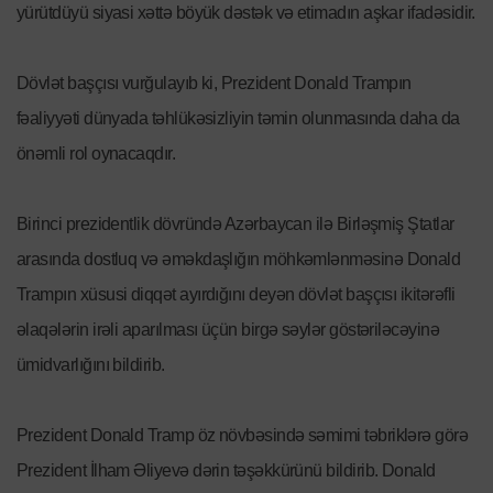
yürütdüyü siyasi xəttə böyük dəstək və etimadın aşkar ifadəsidir.
Dövlət başçısı vurğulayıb ki, Prezident Donald Trampın
fəaliyyəti dünyada təhlükəsizliyin təmin olunmasında daha da
önəmli rol oynacaqdır.
Birinci prezidentlik dövründə Azərbaycan ilə Birləşmiş Ştatlar
arasında dostluq və əməkdaşlığın möhkəmlənməsinə Donald
Trampın xüsusi diqqət ayırdığını deyən dövlət başçısı ikitərəfli
əlaqələrin irəli aparılması üçün birgə səylər göstəriləcəyinə
ümidvarlığını bildirib.
Prezident Donald Tramp öz növbəsində səmimi təbriklərə görə
Prezident İlham Əliyevə dərin təşəkkürünü bildirib. Donald