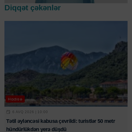
Diqqət çəkənlər
Hadisə
6 AVQ 2026 | 10:00
Tətil əyləncəsi kabusa çevrildi: turistlər 50 metr
hündürlükdən yerə düşdü