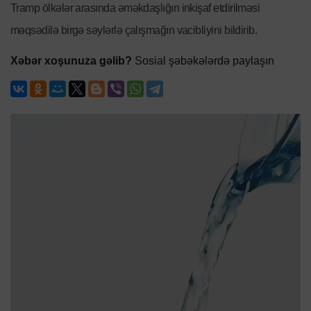
Tramp ölkələr arasında əməkdaşlığın inkişaf etdirilməsi
məqsədilə birgə səylərlə çalışmağın vacibliyini bildirib.
Xəbər xoşunuza gəlib?
Sosial şəbəkələrdə paylaşın