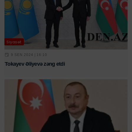
Siyasət
9 SEN 2024 | 16:10
Tokayev Əliyevə zəng etdi