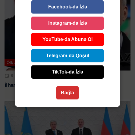
Facebook-da İzlə
Instagram-da İzlə
YouTube-da Abunə Ol
Telegram-da Qoşul
Ölkə
TikTok-da İzlə
9 IYL 2024 | 22:21
İlham Əliyev Pezeşkiana ZƏNG ETDİ
Bağla