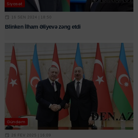
Siyasət
16 SEN 2024 | 18:50
Blinken İlham Əliyevə zəng etdi
Gündəm
26 FEV 2025 | 16:09