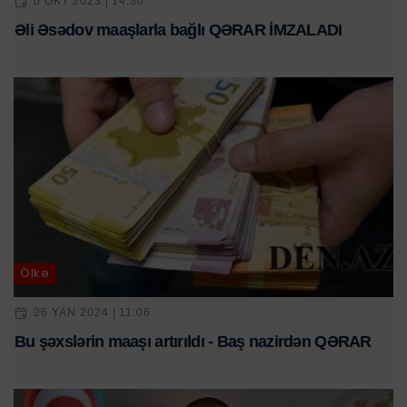
6 OKT 2023 | 14:30
Əli Əsədov maaşlarla bağlı QƏRAR İMZALADI
Ölkə
26 YAN 2024 | 11:06
Bu şəxslərin maaşı artırıldı - Baş nazirdən QƏRAR