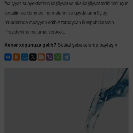
fəaliyyəti subyektlərinin kəşfiyyat və əks-kəşfiyyat tədbirləri üçün
vəsaitin xərclənməsi normalarını və qaydalarını üç ay
müddətində müəyyən edib Azərbaycan Respublikasının
Prezidentinə məlumat verəcək.
Xəbər xoşunuza gəlib?
Sosial şəbəkələrdə paylaşın