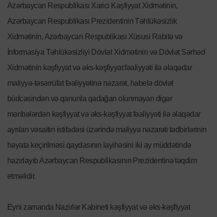
Azərbaycan Respublikası Xarici Kəşfiyyat Xidmətinin,
Azərbaycan Respublikası Prezidentinin Təhlükəsizlik
Xidmətinin, Azərbaycan Respublikası Xüsusi Rabitə və
İnformasiya Təhlükəsizliyi Dövlət Xidmətinin və Dövlət Sərhəd
Xidmətinin kəşfiyyat və əks-kəşfiyyat fəaliyyəti ilə əlaqədar
maliyyə-təsərrüfat fəaliyyətinə nəzarət, habelə dövlət
büdcəsindən və qanunla qadağan olunmayan digər
mənbələrdən kəşfiyyat və əks-kəşfiyyat fəaliyyəti ilə əlaqədar
ayrılan vəsaitin istifadəsi üzərində maliyyə nəzarəti tədbirlərinin
həyata keçirilməsi qaydasının layihəsini iki ay müddətində
hazırlayıb Azərbaycan Respublikasının Prezidentinə təqdim
etməlidir.
Eyni zamanda Nazirlər Kabineti kəşfiyyat və əks-kəşfiyyat