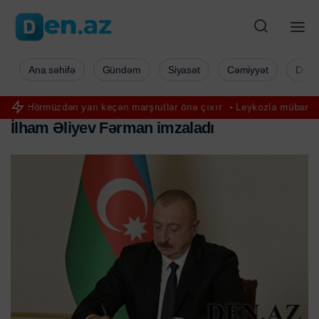
Ana səhifə
Gündəm
Siyasət
Cəmiyyət
Düny
dən yan keçən marşrutlar önə çıxır
Leykozla mübarizə aparan Cans
İ
l
h
a
m
Ə
l
i
y
e
v
F
ə
r
m
a
n
i
m
z
a
l
a
d
ı