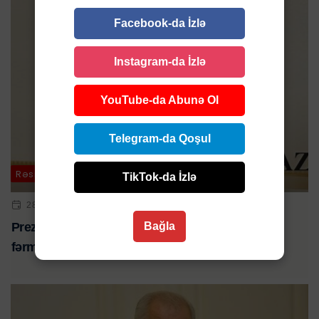
Facebook-da İzlə
Instagram-da İzlə
YouTube-da Abunə Ol
Telegram-da Qoşul
Rəsmi
TikTok-da İzlə
28 IYL 2023 | 17:57
Bağla
Prezident çağırışçılar və hərbi vəzifəlilərlə bağlı
fərman İMZALADI