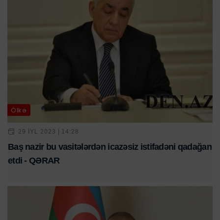
Ölkə
29 IYL 2023 | 14:28
Baş nazir bu vasitələrdən icazəsiz istifadəni qadağan
etdi - QƏRAR