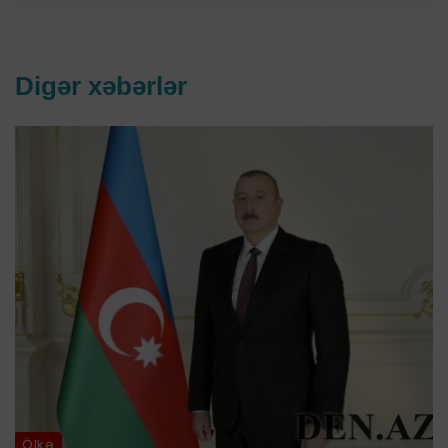
Digər xəbərlər
Ölkə