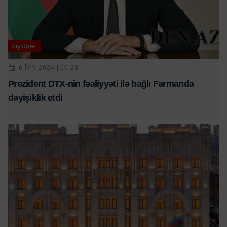
Siyasət
6 IYN 2024 | 10:23
Prezident DTX-nin fəaliyyəti ilə bağlı Fərmanda
dəyişiklik etdi