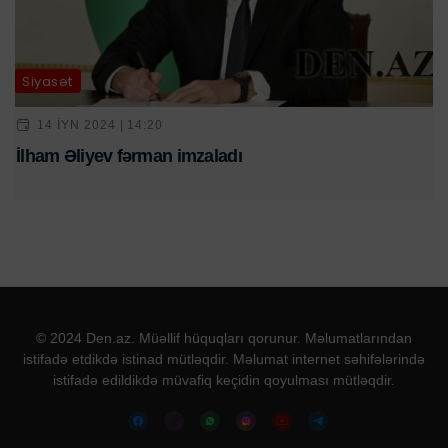
Siyasət
14 IYN 2024 | 14:20
İlham Əliyev fərman imzaladı
© 2024 Den.az. Müəllif hüquqları qorunur. Məlumatlarından
istifadə etdikdə istinad mütləqdir. Məlumat internet səhifələrində
istifadə edildikdə müvafiq keçidin qoyulması mütləqdir.