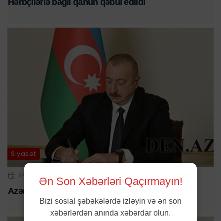
Hərbçilərlə bağlı qanun qəbul edildi
Siyasət
24 SEN 2024 | 13:37
Ən Son Xəbərləri Qaçırmayın!
Azərbaycanda 3 yeni peşə bayramı təsis edildi
Bizi sosial şəbəkələrdə izləyin və ən son
xəbərlərdən anında xəbərdar olun.