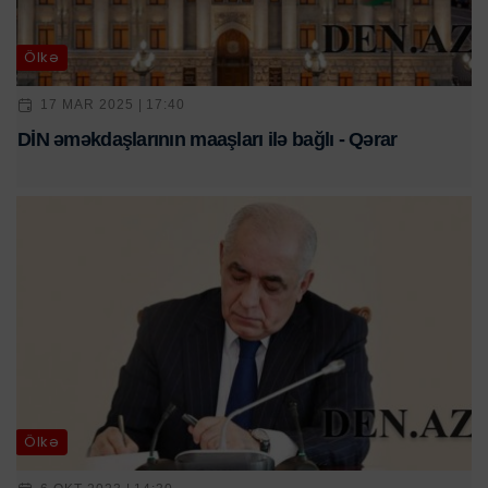
Ölkə
17 MAR 2025 | 17:40
DİN əməkdaşlarının maaşları ilə bağlı - Qərar
Ölkə