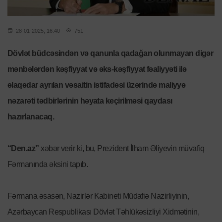
28-01-2025, 16:40
751
Dövlət büdcəsindən və qanunla qadağan olunmayan digər
mənbələrdən kəşfiyyat və əks-kəşfiyyat fəaliyyəti ilə
əlaqədar ayrılan vəsaitin istifadəsi üzərində maliyyə
nəzarəti tədbirlərinin həyata keçirilməsi qaydası
hazırlanacaq.
“Den.az”
xəbər verir ki, bu, Prezident İlham Əliyevin müvafiq
Fərmanında əksini tapıb.
Fərmana əsasən, Nazirlər Kabineti Müdafiə Nazirliyinin,
Azərbaycan Respublikası Dövlət Təhlükəsizliyi Xidmətinin,