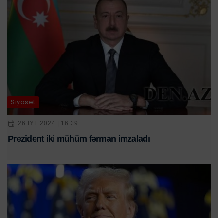
Siyasət
26 IYL 2024 | 16:39
Prezident iki mühüm fərman imzaladı