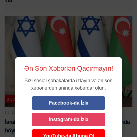
Ən Son Xəbərləri Qaçırmayın!
Bizi sosial şəbəkələrdə izləyin və ən son
xəbərlərdən anında xəbərdar olun.
Siyasət / Ölkə
Facebook-da İzlə
30 MAY 2023 | 17:55
Instagram-da İzlə
İsrail Prezidenti: Azərbaycanın dünyada və regionda
böyük təsirə malik olduğunu görürəm
YouTube-da Abunə Ol