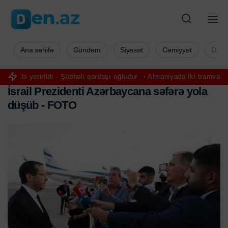
Ana səhifə
Gündəm
Siyasət
Cəmiyyət
Düny
di - Şübhəli qardaşı oğludur
Almaniyada iki tramvay toqquşdu: 30-a 
İ
s
r
a
i
l
P
r
e
z
i
d
e
n
t
i
A
z
ə
r
b
a
y
c
a
n
a
s
ə
f
ə
r
ə
y
o
l
a
d
ü
ş
ü
b
-
F
O
T
O