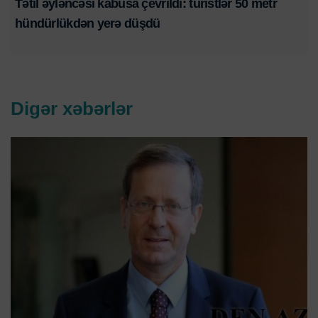
Tətil əyləncəsi kabusa çevrildi: turistlər 50 metr
hündürlükdən yerə düşdü
Digər xəbərlər