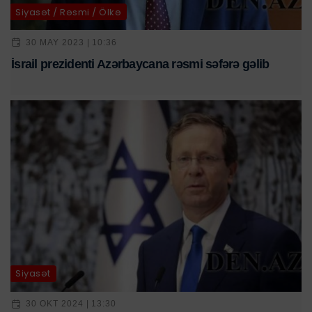
Siyasət / Rəsmi / Ölkə
30 MAY 2023 | 10:36
İsrail prezidenti Azərbaycana rəsmi səfərə gəlib
Siyasət
30 OKT 2024 | 13:30