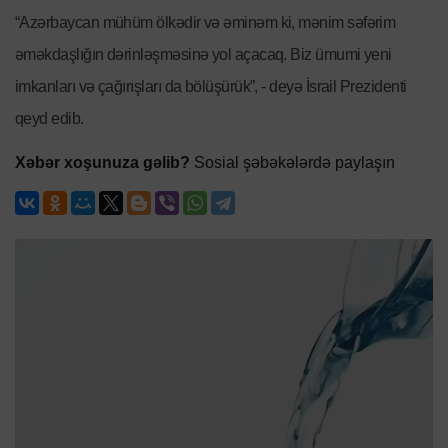
“Azərbaycan mühüm ölkədir və əminəm ki, mənim səfərim
əməkdaşlığın dərinləşməsinə yol açacaq. Biz ümumi yeni
imkanları və çağırışları da bölüşürük”, - deyə İsrail Prezidenti
qeyd edib.
Xəbər xoşunuza gəlib?
Sosial şəbəkələrdə paylaşın