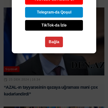
Telegram-da Qoşul
TikTok-da İzlə
Bağla
Siyasət
25 DEK 2024 | 16:34
“AZAL-ın təyyarəsinin qəzaya uğraması məni çox
kədərləndirdi”