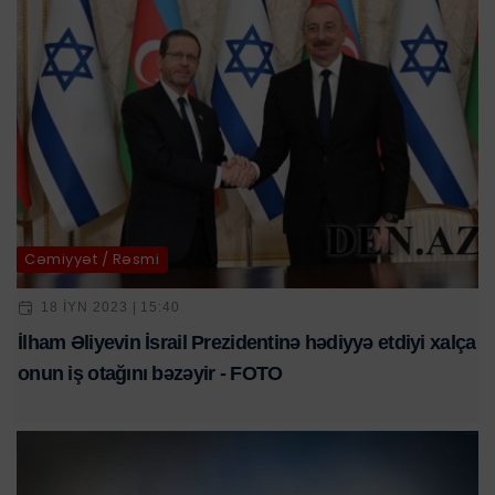
Cəmiyyət / Rəsmi
18 IYN 2023 | 15:40
İlham Əliyevin İsrail Prezidentinə hədiyyə etdiyi xalça
onun iş otağını bəzəyir - FOTO