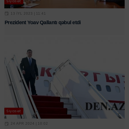
Siyasət
13 IYL 2023 | 11:41
Prezident Yoav Qallantı qəbul etdi
Siyasət
24 APR 2024 | 10:02