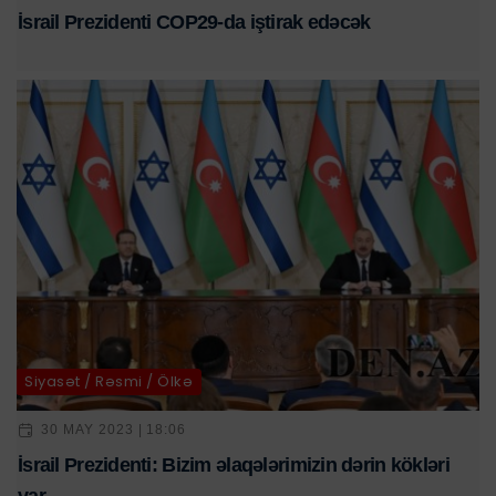
İsrail Prezidenti COP29-da iştirak edəcək
Siyasət / Rəsmi / Ölkə
30 MAY 2023 | 18:06
İsrail Prezidenti: Bizim əlaqələrimizin dərin kökləri
var