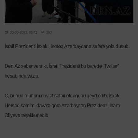
30-05-2023, 08:42
353
İsrail Prezidenti İsxak Hersoq Azərbaycana səfərə yola düşüb.
Den.Az xəbər verir ki, İsrail Prezidenti bu barədə “Twitter”
hesabında yazıb.
O, bunun mühüm dövlət səfəri olduğunu qeyd edib. İsxak
Hersoq səmimi dəvətə görə Azərbaycan Prezidenti İlham
Əliyevə təşəkkür edib.