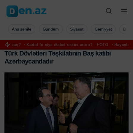
Ana səhifə
Gündəm
Siyasət
Cəmiyyət
Düny
aq?
Kartof fri niyə diabet riskini artırır? - FOTO
Rayonlarda güclü 
T
ü
r
k
D
ö
v
l
ə
t
l
ə
r
i
T
ə
ş
k
i
l
a
t
ı
n
ı
n
B
a
ş
k
a
t
i
b
i
A
z
ə
r
b
a
y
c
a
n
d
a
d
ı
r