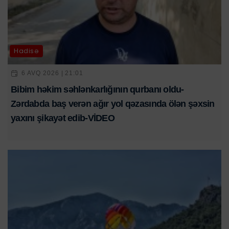
Hadisə
6 AVQ 2026 | 21:01
Bibim həkim səhlənkarlığının qurbanı oldu-
Zərdabda baş verən ağır yol qəzasında ölən şəxsin
yaxını şikayət edib-VİDEO