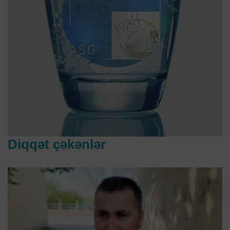
Diqqət çəkənlər