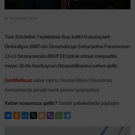
18-05-2026, 12:30
Türk Dövlətləri Təşkilatının Baş katibi Kubanıçbek
Ömüraliyev BMT-nin Ümumdünya Şəhərsalma Forumunun
13-cü Sessiyasında (WUF13) iştirak etmək məqsədilə
mayın 18-də Azərbaycan Respublikasına səfərə gəlib.
DenMedia.az
xəbər verir ki, Heydər Əliyev Beynəlxalq
Aeroportunda qonağı rəsmi şəxslər qarşılayıblar.
Xəbər xoşunuza gəlib?
Sosial şəbəkələrdə paylaşın