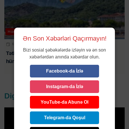
Hadisə
Ən Son Xəbərləri Qaçırmayın!
6 AVQ 2026 | 10:00
Bizi sosial şəbəkələrdə izləyin və ən son
Tətil əyləncəsi kabusa çevrildi: turistlər 50 metr
xəbərlərdən anında xəbərdar olun.
hündürlükdən yerə düşdü
Facebook-da İzlə
Instagram-da İzlə
Digər xəbərlər
YouTube-da Abunə Ol
Telegram-da Qoşul