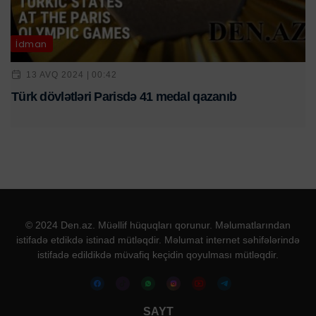
İdman
13 AVQ 2024 | 00:42
Türk dövlətləri Parisdə 41 medal qazanıb
© 2024 Den.az. Müəllif hüquqları qorunur. Məlumatlarından
istifadə etdikdə istinad mütləqdir. Məlumat internet səhifələrində
istifadə edildikdə müvafiq keçidin qoyulması mütləqdir.
SAYT