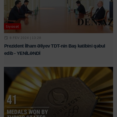
Siyasət
8 FEV 2024 | 13:28
Prezident İlham Əliyev TDT-nin Baş katibini qəbul
edib - YENİLƏNDİ