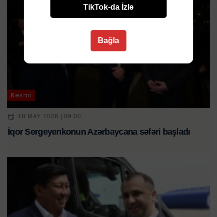
TikTok-da İzlə
Bağla
Rəsmi
18 MAY 2026 | 09:00
İqor Sergeyenkonun Azərbaycana səfəri başladı