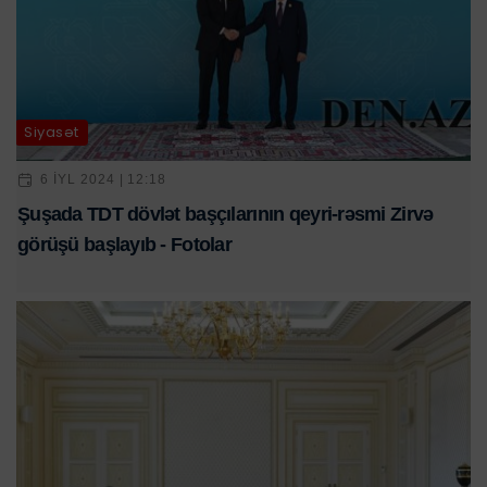
Siyasət
6 IYL 2024 | 12:18
Şuşada TDT dövlət başçılarının qeyri-rəsmi Zirvə
görüşü başlayıb - Fotolar