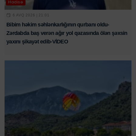
Hadisə
6 AVQ 2026 | 21:01
Bibim həkim səhlənkarlığının qurbanı oldu-
Zərdabda baş verən ağır yol qəzasında ölən şəxsin
yaxını şikayət edib-VİDEO