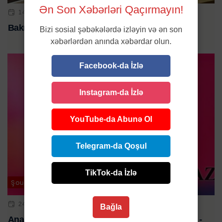
Ən Son Xəbərləri Qaçırmayın!
14 DEK 2024 | 13:06
Bakı metrosunda ölüm hadisəsi
Bizi sosial şəbəkələrdə izləyin və ən son
xəbərlərdən anında xəbərdar olun.
Facebook-da İzlə
Instagram-da İzlə
YouTube-da Abunə Ol
Telegram-da Qoşul
TikTok-da İzlə
Şou-biznes
24 OKT 2023 | 15:34
Bağla
Anasını yeni itirən müğənninin atası da vəfat etdi -