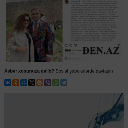
Xəbər xoşunuza gəlib?
Sosial şəbəkələrdə paylaşın