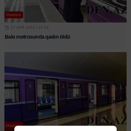
Hadisə
27 APR 2024 | 19:18
Bakı metrosunda qadın öldü
Hadisə