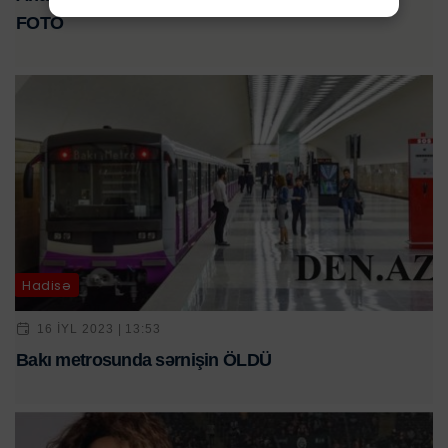
FOTO
Hadisə
16 IYL 2023 | 13:53
Bakı metrosunda sərnişin ÖLDÜ