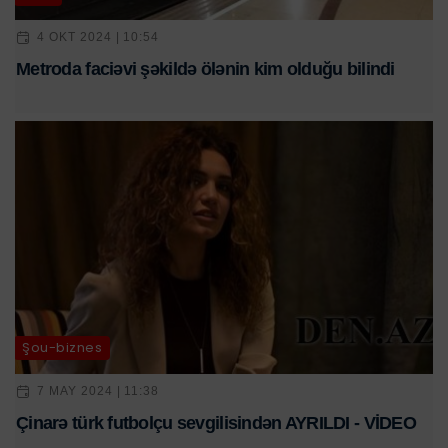
4 OKT 2024 | 10:54
Metroda faciəvi şəkildə ölənin kim olduğu bilindi
Şou-biznes
7 MAY 2024 | 11:38
Çinarə türk futbolçu sevgilisindən AYRILDI - VİDEO