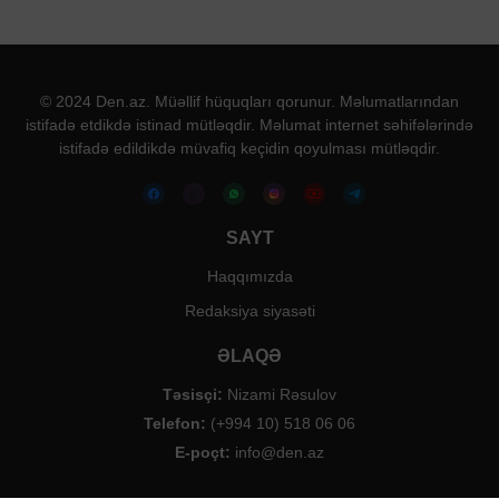
© 2024 Den.az. Müəllif hüquqları qorunur. Məlumatlarından
istifadə etdikdə istinad mütləqdir. Məlumat internet səhifələrində
istifadə edildikdə müvafiq keçidin qoyulması mütləqdir.
SAYT
Haqqımızda
Redaksiya siyasəti
ƏLAQƏ
Təsisçi:
Nizami Rəsulov
Telefon:
(+994 10) 518 06 06
E-poçt:
info@den.az