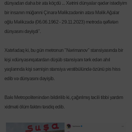
dünyadan daha bir ata köçdü ... Xətrini dünyalar qədər istədiyim
bir insanın müğənni Çinarə Məlikzadənin atası Məlik Ağalar
oğlu Məlikzadə (06.06.1962 - 29.11.2023) metroda qəflətən
dünyasını dəyişdi".
Xatırladaq ki, bu gün metronun "Nərimanov" stansiyasında bir
kişi xdünyasınqatardan düşüb stansiyanı tərk edən ahıl
yaşlarında kişi sərnişin stansiya vestibülündə özünü pis hiss
edib və dünyasını dəyişib.
Bakı Metropolitenindən bildirilib ki, çağırılmış təcili tibbi yardım
xidməti ölüm faktını təsdiq edib.