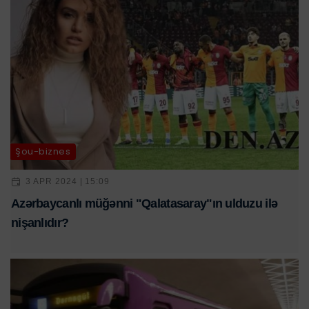
Şou-biznes
3 APR 2024 | 15:09
Azərbaycanlı müğənni "Qalatasaray"ın ulduzu ilə
nişanlıdır?