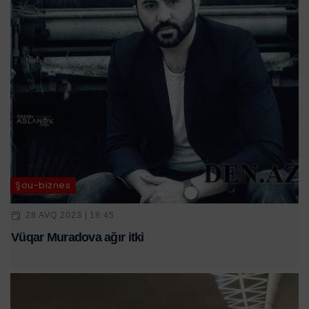
Şou-biznes
28 AVQ 2023 | 18:45
Vüqar Muradova ağır itki