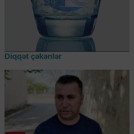
Diqqət çəkənlər