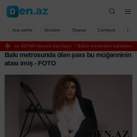
Ana səhifə
Gündəm
Siyasət
Cəmiyyət
Düny
PAH hücuma hazırlaşır
Bütün ermənilərin katolikosu ilk dəfə mühakim
B
a
k
ı
m
e
t
r
o
s
u
n
d
a
ö
l
ə
n
ş
ə
x
s
b
u
m
ü
ğ
ə
n
n
i
n
i
n
a
t
a
s
ı
i
m
i
ş
-
F
O
T
O