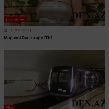
Şou-biznes
11 DEK 2024 | 10:00
Müğənni Dənizə ağır İTKİ
Ölkə