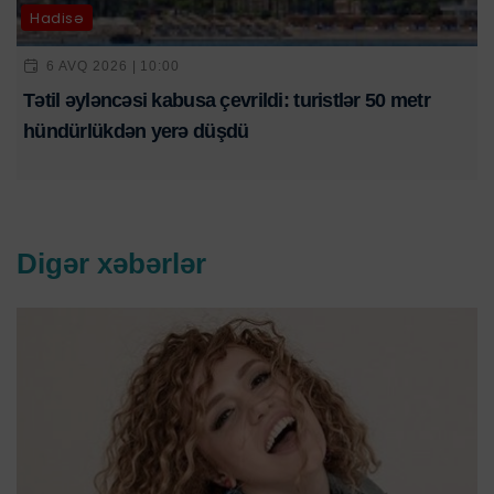
Hadisə
6 AVQ 2026 | 10:00
Tətil əyləncəsi kabusa çevrildi: turistlər 50 metr
hündürlükdən yerə düşdü
Digər xəbərlər