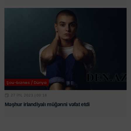
Şou-biznes / Dünya
27 IYL 2023 | 00:18
Məşhur irlandiyalı müğənni vəfat etdi