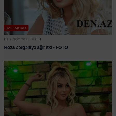
Şou-biznes
2 NOY 2023 | 09:51
Roza Zərgərliyə ağır itki - FOTO