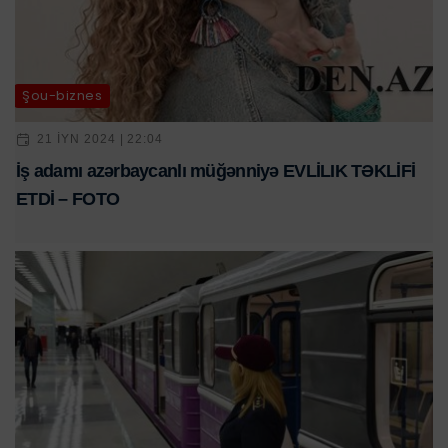
Şou-biznes
21 IYN 2024 | 22:04
İş adamı azərbaycanlı müğənniyə EVLİLIK TƏKLİFİ
ETDİ – FOTO