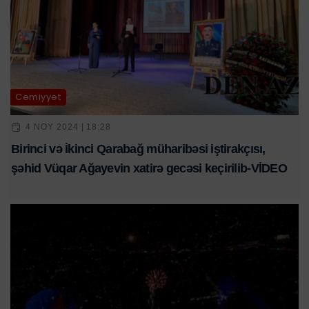
Cəmiyyət
4 NOY 2024 | 18:28
Birinci və İkinci Qarabağ müharibəsi iştirakçısı,
şəhid Vüqar Ağayevin xatirə gecəsi keçirilib-VİDEO