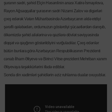
şuranın sədri, şəhid Elçin Həsənlinin anası Xatirə İsmayılova,
Rayon Ağsaqqallar şurasının sədri Nizami Zalov və digərləri
çıxış edərək Vətən Müharibəsində Azərbaycanın əldə etdiyi
şərəfli qələbədən, ordumuzun göstərdiyi şücaətlərdən danışıb,
ölkəmizdə şəhid ailələrinə və qazilərə dövlət səviyyəsində
diqqət və qayğının göstərildiyini vurğuladılar. Çıxış edənlər
bütün bunlara görə Azərbaycan Respublikasının Prezidenti
cənab İlham Əliyevə və Birinci Vitse-prezident Mehriban xanım
Əliyevaya təşəkkürlərini ifadə ediblər.
Sonda din xadimləri şəhidlərin əziz ruhlarına dualar oxuyublar.