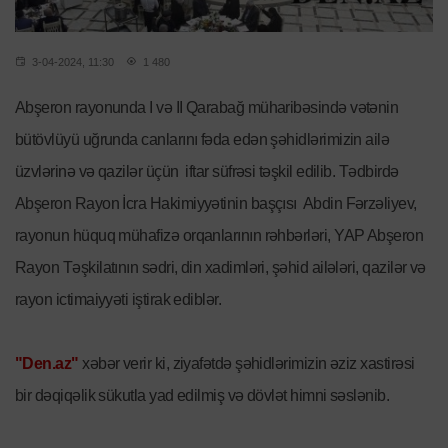
3-04-2024, 11:30
1 480
Abşeron rayonunda I və II Qarabağ müharibəsində vətənin
bütövlüyü uğrunda canlarını fəda edən şəhidlərimizin ailə
üzvlərinə və qazilər üçün iftar süfrəsi təşkil edilib. Tədbirdə
Abşeron Rayon İcra Hakimiyyətinin başçısı Abdin Fərzəliyev,
rayonun hüquq mühafizə orqanlarının rəhbərləri, YAP Abşeron
Rayon Təşkilatının sədri, din xadimləri, şəhid ailələri, qazilər və
rayon ictimaiyyəti iştirak ediblər.
"Den.az"
xəbər verir ki, ziyafətdə şəhidlərimizin əziz xastirəsi
bir dəqiqəlik sükutla yad edilmiş və dövlət himni səslənib.