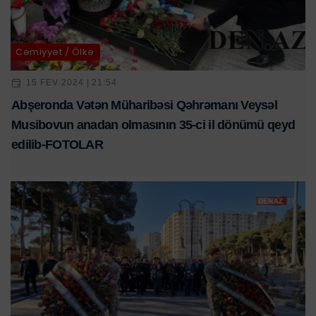
Cəmiyyət / Ölkə
15 FEV 2024 | 21:54
Abşeronda Vətən Müharibəsi Qəhrəmanı Veysəl
Musibovun anadan olmasının 35-ci il dönümü qeyd
edilib-FOTOLAR