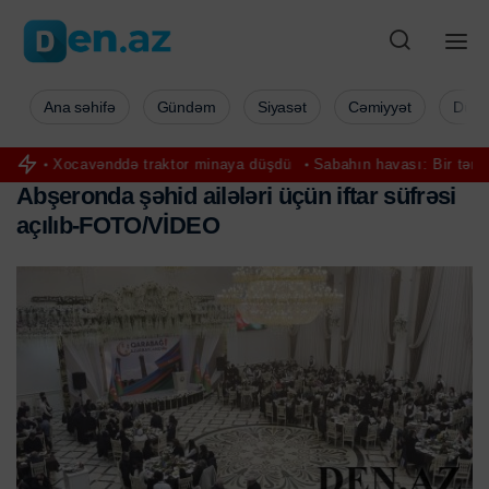
Ana səhifə
Gündəm
Siyasət
Cəmiyyət
Düny
ə traktor minaya düşdü
Sabahın havası: Bir tərəfdə dolu, digər tərə
A
b
ş
e
r
o
n
d
a
ş
ə
h
i
d
a
i
l
ə
l
ə
r
i
ü
ç
ü
n
i
f
t
a
r
s
ü
f
r
ə
s
i
a
ç
ı
l
ı
b
-
F
O
T
O
/
V
İ
D
E
O