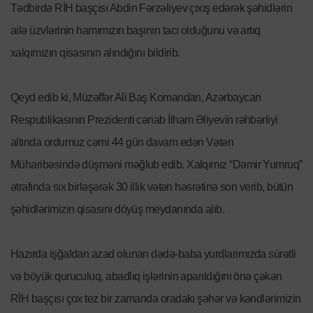
Tədbirdə RİH başçısı Abdin Fərzəliyev çıxış edərək şəhidlərin
ailə üzvlərinin hamımızın başının tacı olduğunu və artıq
xalqımızın qisasının alındığını bildirib.
Qeyd edib ki, Müzəffər Ali Baş Komandan, Azərbaycan
Respublikasının Prezidenti cənab İlham Əliyevin rəhbərliyi
altında ordumuz cəmi 44 gün davam edən Vətən
Müharibəsində düşməni məğlub edib. Xalqımız “Dəmir Yumruq”
ətrafında sıx birləşərək 30 illik vətən həsrətinə son verib, bütün
şəhidlərimizin qisasını döyüş meydanında alıb.
Hazırda işğaldan azad olunan dədə-baba yurdlarımızda sürətli
və böyük quruculuq, abadlıq işlərinin aparıldığını önə çəkən
RİH başçısı çox tez bir zamanda oradakı şəhər və kəndlərimizin