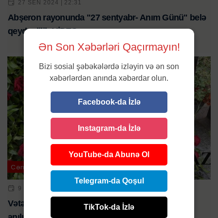
27 SEN 2024 | 22:31
Abşeron rayonunda "27 sentyabr- Anım Günü" belə
qeyd edilib-VİDEO
Ən Son Xəbərləri Qaçırmayın!
Bizi sosial şəbəkələrdə izləyin və ən son
xəbərlərdən anında xəbərdar olun.
Facebook-da İzlə
Instagram-da İzlə
YouTube-da Abunə Ol
Cəmiyyət
Telegram-da Qoşul
9 NOY 2024 | 17:23
Vətən müharibəsi şəhidi Elçin Həsənlinin xatirəsi
TikTok-da İzlə
anılıb-FOTOLAR