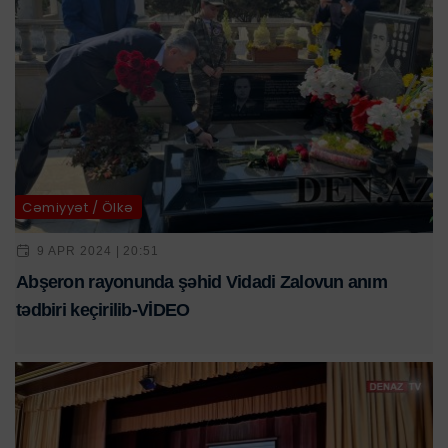
Cəmiyyət / Ölkə
9 APR 2024 | 20:51
Abşeron rayonunda şəhid Vidadi Zalovun anım
tədbiri keçirilib-VİDEO