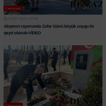
Cəmiyyət
8 NOY 2024 | 22:09
Abşeron rayonunda Zəfər Günü böyük coşqu ilə
qeyd olunub-VİDEO
Cəmiyyət