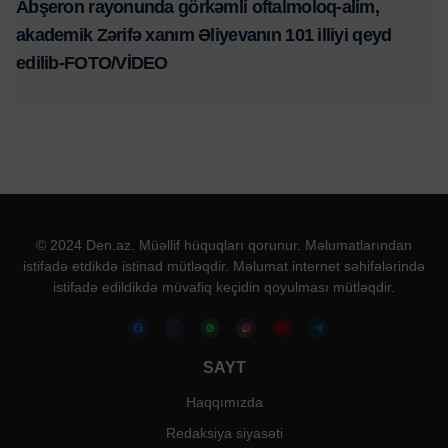
Abşeron rayonunda görkəmli oftalmoloq-alim,
akademik Zərifə xanım Əliyevanın 101 illiyi qeyd
edilib-FOTO/VİDEO
© 2024 Den.az. Müəllif hüquqları qorunur. Məlumatlarından
istifadə etdikdə istinad mütləqdir. Məlumat internet səhifələrində
istifadə edildikdə müvafiq keçidin qoyulması mütləqdir.
SAYT
Haqqımızda
Redaksiya siyasəti