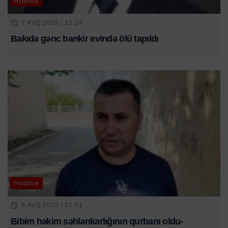
Hadisə
7 AVQ 2026 | 12:14
Bakıda gənc bankir evində ölü tapıldı
Hadisə
6 AVQ 2026 | 21:01
Bibim həkim səhlənkarlığının qurbanı oldu-