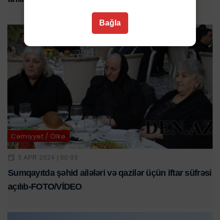
Bağla
Cəmiyyət / Ölkə
5 APR 2024 | 00:03
Sumqayıtda şəhid ailələri və qazilər üçün iftar süfrəsi
açılıb-FOTO/VİDEO