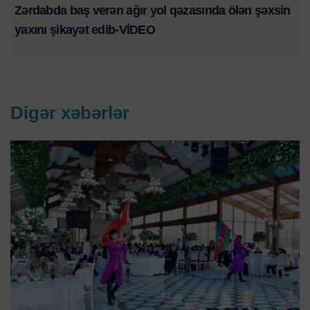
Zərdabda baş verən ağır yol qəzasında ölən şəxsin
yaxını şikayət edib-VİDEO
Digər xəbərlər