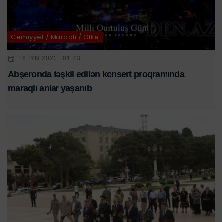
Cəmiyyət / Maraqlı / Ölkə
16 IYN 2023 | 01:43
Abşeronda təşkil edilən konsert proqramında
maraqlı anlar yaşanıb