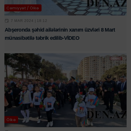
Cəmiyyət / Ölkə
7 MAR 2024 | 18:12
Abşeronda şəhid ailələrinin xanım üzvləri 8 Mart
münasibətilə təbrik edilib-VİDEO
Ölkə