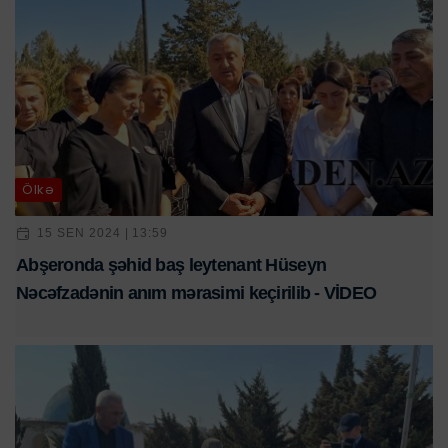
Ölkə
15 SEN 2024 | 13:59
Abşeronda şəhid baş leytenant Hüseyn
Nəcəfzadənin anım mərasimi keçirilib - VİDEO