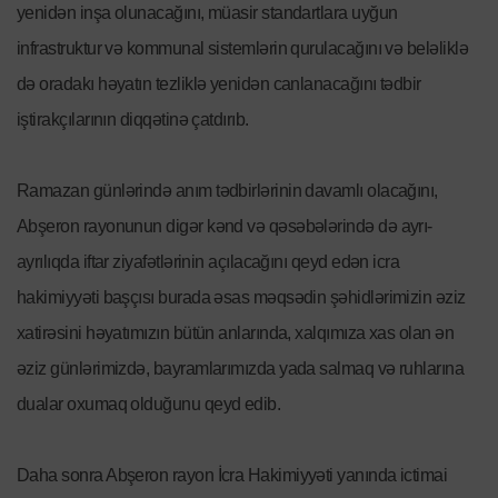
yenidən inşa olunacağını, müasir standartlara uyğun
infrastruktur və kommunal sistemlərin qurulacağını və beləliklə
də oradakı həyatın tezliklə yenidən canlanacağını tədbir
iştirakçılarının diqqətinə çatdırıb.
Ramazan günlərində anım tədbirlərinin davamlı olacağını,
Abşeron rayonunun digər kənd və qəsəbələrində də ayrı-
ayrılıqda iftar ziyafətlərinin açılacağını qeyd edən icra
hakimiyyəti başçısı burada əsas məqsədin şəhidlərimizin əziz
xatirəsini həyatımızın bütün anlarında, xalqımıza xas olan ən
əziz günlərimizdə, bayramlarımızda yada salmaq və ruhlarına
dualar oxumaq olduğunu qeyd edib.
Daha sonra Abşeron rayon İcra Hakimiyyəti yanında ictimai