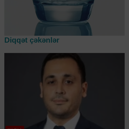
Diqqət çəkənlər