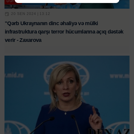
Dünya
20 SEN 2024 | 13:12
"Qərb Ukraynanın dinc əhaliyə və mülki
infrastruktura qarşı terror hücumlarına açıq dəstək
verir - Zaxarova