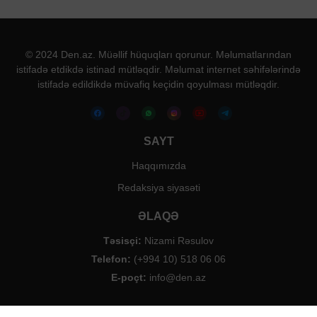
© 2024 Den.az. Müəllif hüquqları qorunur. Məlumatlarından
istifadə etdikdə istinad mütləqdir. Məlumat internet səhifələrində
istifadə edildikdə müvafiq keçidin qoyulması mütləqdir.
SAYT
Haqqımızda
Redaksiya siyasəti
ƏLAQƏ
Təsisçi:
Nizami Rəsulov
Telefon:
(+994 10) 518 06 06
E-poçt:
info@den.az