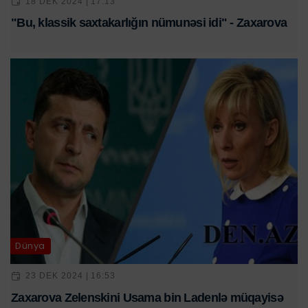
18 DEK 2024 | 17:13
"Bu, klassik saxtakarlığın nümunəsi idi" - Zaxarova
Dünya
23 DEK 2024 | 16:53
Zaxarova Zelenskini Usama bin Ladenlə müqayisə