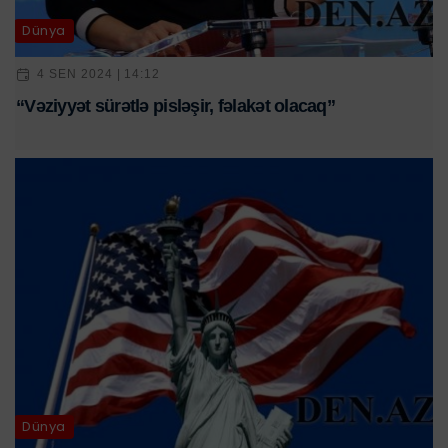
Dünya
4 SEN 2024 | 14:12
“Vəziyyət sürətlə pisləşir, fəlakət olacaq”
Dünya