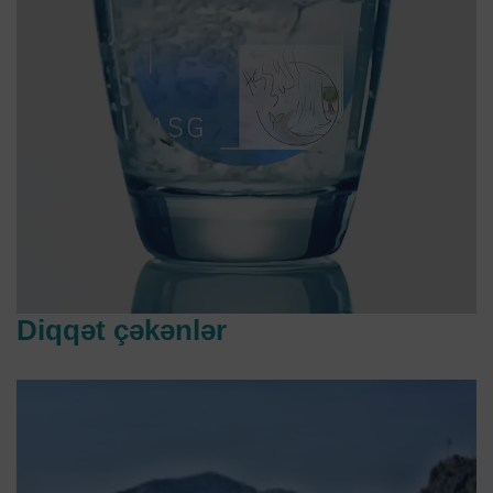
Diqqət çəkənlər