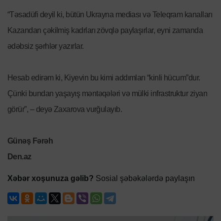
“Təsadüfi deyil ki, bütün Ukrayna mediası və Teleqram kanalları
Kazandan çəkilmiş kadrları zövqlə paylaşırlar, eyni zamanda
ədəbsiz şərhlər yazırlar.
Hesab edirəm ki, Kiyevin bu kimi addımları “kinli hücum”dur.
Çünki bundan yaşayış məntəqələri və mülki infrastruktur ziyan
görür”, – deyə Zaxarova vurğulayıb.
Günəş Fərəh
Den.az
Xəbər xoşunuza gəlib?
Sosial şəbəkələrdə paylaşın