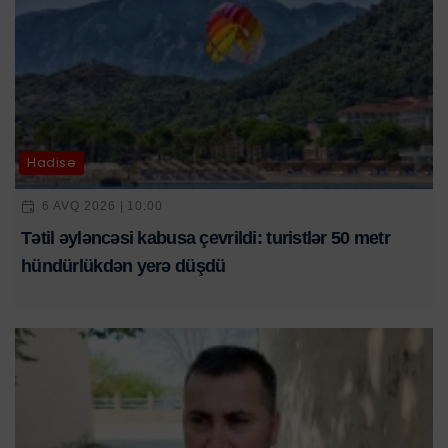
Hadisə
6 AVQ 2026 | 10:00
Tətil əyləncəsi kabusa çevrildi: turistlər 50 metr
hündürlükdən yerə düşdü