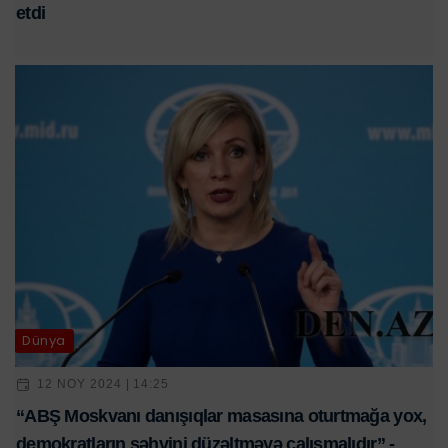
etdi
Dünya
12 NOY 2024 | 14:25
“ABŞ Moskvanı danışıqlar masasına oturtmağa yox,
demokratların səhvini düzəltməyə çalışmalıdır” -