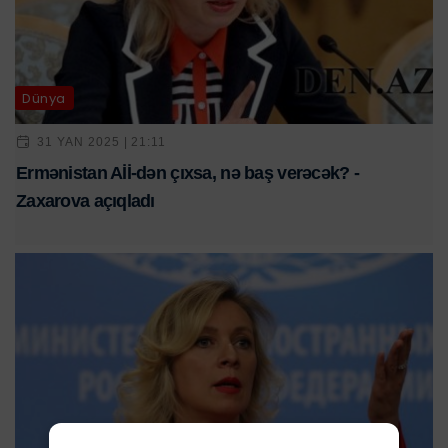
Dünya
31 YAN 2025 | 21:11
Ermənistan Aİİ-dən çıxsa, nə baş verəcək? -
Zaxarova açıqladı