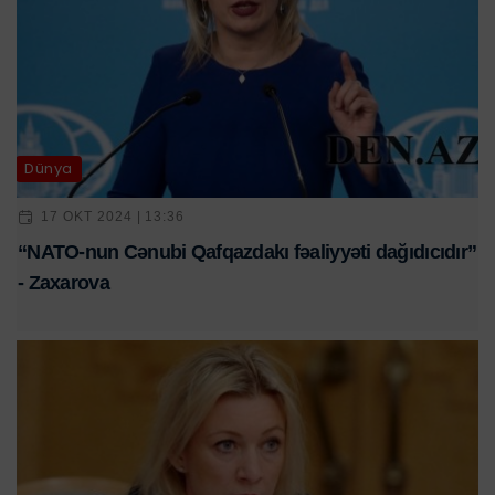
Dünya
17 OKT 2024 | 13:36
“NATO-nun Cənubi Qafqazdakı fəaliyyəti dağıdıcıdır”
- Zaxarova