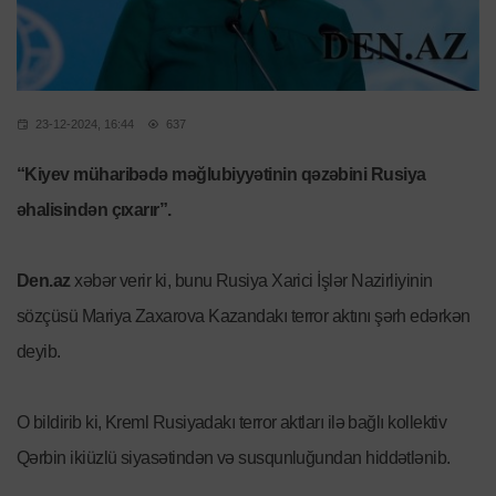
23-12-2024, 16:44
637
“Kiyev müharibədə məğlubiyyətinin qəzəbini Rusiya
əhalisindən çıxarır”.
Den.az
xəbər verir ki, bunu Rusiya Xarici İşlər Nazirliyinin
sözçüsü Mariya Zaxarova Kazandakı terror aktını şərh edərkən
deyib.
O bildirib ki, Kreml Rusiyadakı terror aktları ilə bağlı kollektiv
Qərbin ikiüzlü siyasətindən və susqunluğundan hiddətlənib.