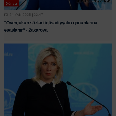
Dünya
24 YAN 2025 | 22:47
"Overçukun sözləri iqtisadiyyatın qanunlarına
əsaslanır” - Zaxarova