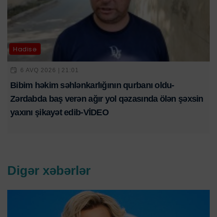
Hadisə
6 AVQ 2026 | 21:01
Bibim həkim səhlənkarlığının qurbanı oldu-
Zərdabda baş verən ağır yol qəzasında ölən şəxsin
yaxını şikayət edib-VİDEO
Digər xəbərlər