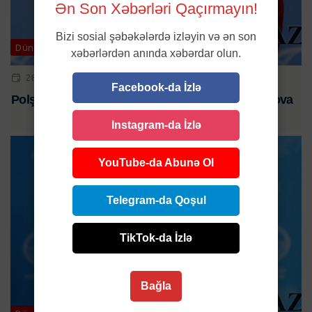
Ən Son Xəbərləri Qaçırmayın!
Bizi sosial şəbəkələrdə izləyin və ən son
Dünya
xəbərlərdən anında xəbərdar olun.
28 MAY 2024 | 16:10
Facebook-da İzlə
Polşa elitası bundan çox peşman olacaq - Zaxarova
Instagram-da İzlə
YouTube-da Abunə Ol
Telegram-da Qoşul
TikTok-da İzlə
Bağla