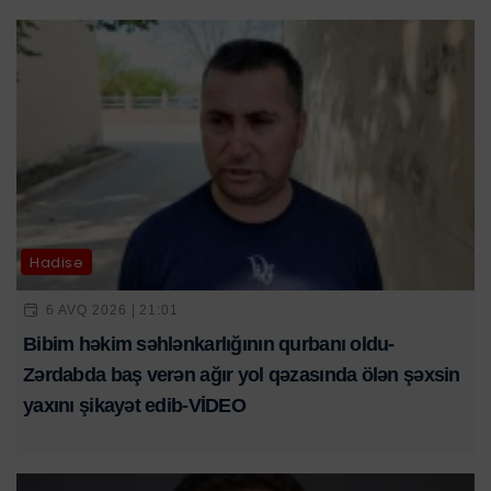
Hadisə
6 AVQ 2026 | 21:01
Bibim həkim səhlənkarlığının qurbanı oldu-
Zərdabda baş verən ağır yol qəzasında ölən şəxsin
yaxını şikayət edib-VİDEO