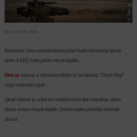
26-03-2025, 20:30
Belarusla Litva sərhədində keçirilən hərbi təlimlərdə iştirak
edən 4 ABŞ hərbçisinin meyiti tapılıb.
Den.az
axar.az-a istinadən bildirir ki, bu barədə "Deyli Meyl"
nəşri məlumat yayıb.
Qeyd olunub ki, onlar bir müddət öncə itkin düşüblər, daha
sonra onların meyiti tapılıb. Onların qətlə yetirildiyi ehtimal
olunur.