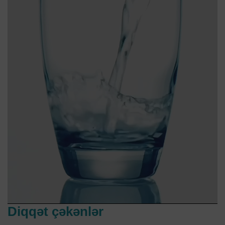
Diqqət çəkənlər