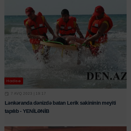
Hadisə
7 AVQ 2023 | 19:17
Lənkəranda dənizdə batan Lerik sakininin meyiti
tapılıb - YENİLƏNİB