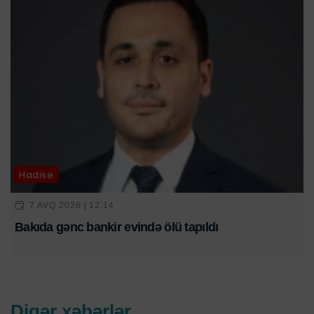
Hadisə
7 AVQ 2026 | 12:14
Bakıda gənc bankir evində ölü tapıldı
Digər xəbərlər