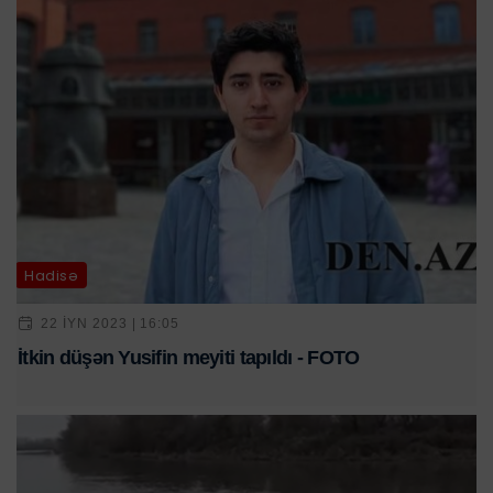
Hadisə
22 IYN 2023 | 16:05
İtkin düşən Yusifin meyiti tapıldı - FOTO