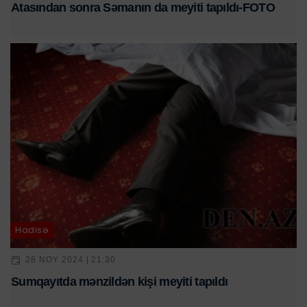
Atasından sonra Səmanın da meyiti tapıldı-FOTO
Hadisə
28 NOY 2024 | 21:30
Sumqayıtda mənzildən kişi meyiti tapıldı