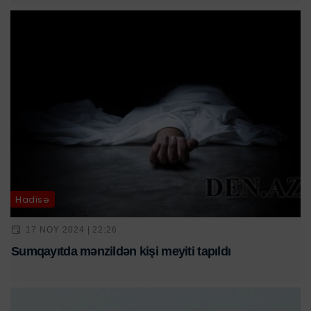
Hadisə
17 NOY 2024 | 22:26
Sumqayıtda mənzildən kişi meyiti tapıldı