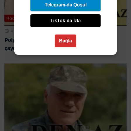
Telegram-da Qoşul
Hadisə
TikTok-da İzlə
4 FEV 2024 | 09:34
Polşada itkin düşən azərbaycanlı qadının meyiti
Bağla
çaydan tapıldı