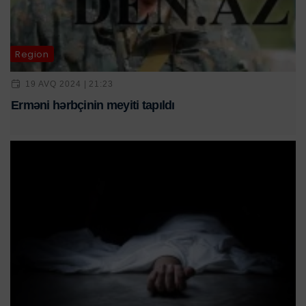
Region
19 AVQ 2024 | 21:23
Erməni hərbçinin meyiti tapıldı