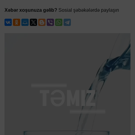
Xəbər xoşunuza gəlib?
Sosial şəbəkələrdə paylaşın