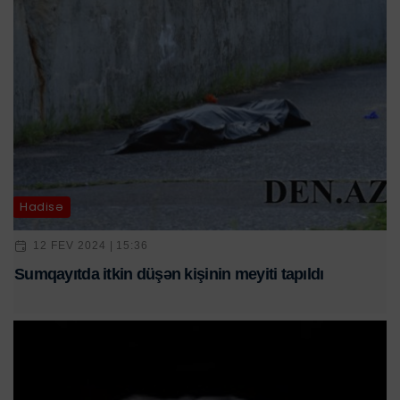
Hadisə
12 FEV 2024 | 15:36
Sumqayıtda itkin düşən kişinin meyiti tapıldı