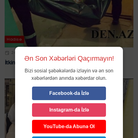
Hadisə
24 IYL 2024 | 12:36
Ən Son Xəbərləri Qaçırmayın!
İtkin düşən kişinin meyiti tapıldı
Bizi sosial şəbəkələrdə izləyin və ən son
xəbərlərdən anında xəbərdar olun.
Facebook-da İzlə
Instagram-da İzlə
YouTube-da Abunə Ol