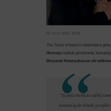
12-11-2025, 19:00
The Times of Israel
-in məlumatına görə
Hersoqa
məktub göndərərək, korrupsiya
Binyamin Netanyahunun əfv edilməs
“Sizinlə birlikdə sülhü təm
mənim üçün böyük şərəfdir