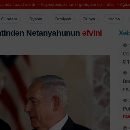
edildi
Vaşinqtondakı tarixi görüşdən bir il ötür
Ağdaşda televizi
Gündəm
Siyasət
Cəmiyyət
Dünya
Hadisə
entindən Netanyahunun
əfvini
Xəb
Qob
çır
Bər
mey
Pol
ma