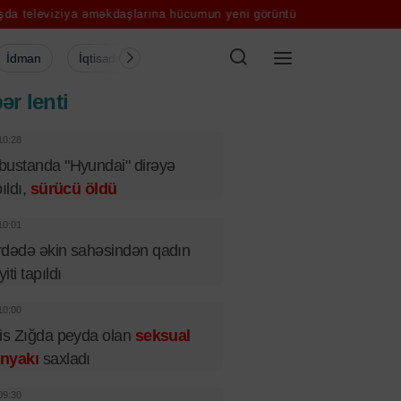
ya əməkdaşlarına hücumun yeni görüntüləri-ANBAAN VİDEO
40 ildə
İdman
İqtisadiyyat
Şou-biznes
Müsahibə
Mədə
ər lenti
10:28
ustanda "Hyundai" dirəyə
pıldı,
sürücü öldü
10:01
dədə əkin sahəsindən qadın
iti tapıldı
10:00
is Zığda peyda olan
seksual
nyakı
saxladı
09:30