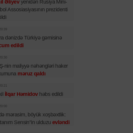
l Əliyev
yenidən Rusiya Mini-
bol Assosiasiyasının prezidenti
ildi
20:39
a dənizdə Türkiyə gəmisinə
cum edildi
20:30
-nin maliyyə nəhəngləri haker
cumuna
məruz qaldı
20:21
il
İlqar Həmidov
həbs edildi
20:00
ə mərasim, böyük xoşbəxtlik:
tanım Sensin”in ulduzu
evləndi