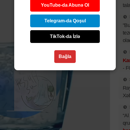
tal
YouTube-da Abunə Ol
Telegram-da Qoşul
"B
tez
TikTok-da İzlə
ol
Bağla
Kar
- 
Ray
Xəb
“Al
qr