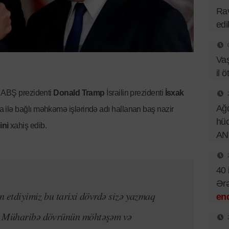
Rav
edi
Va
il ö
, ABŞ prezidenti
Donald Tramp
İsrailin prezidenti
İsxak
Ağd
 ilə bağlı məhkəmə işlərində adı hallanan baş nazir
hüc
ini
xahiş edib.
AN
40 
Ər
in etdiyimiz bu tarixi dövrdə sizə yazmaq
end
. Müharibə dövrünün möhtəşəm və