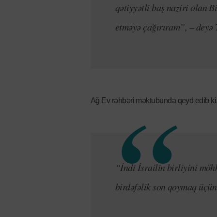
qətiyyətli baş naziri olan 
etməyə çağırıram”, – deyə T
Ağ Ev rəhbəri məktubunda qeyd edib ki
“İndi İsrailin birliyini m
birdəfəlik son qoymaq üçün