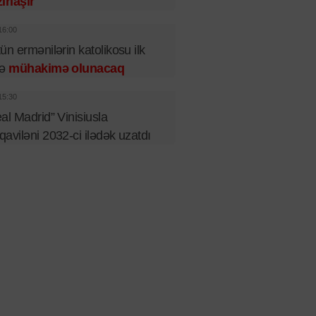
ırlaşır
16:00
ün ermənilərin katolikosu ilk
fə
mühakimə olunacaq
15:30
al Madrid” Vinisiusla
aviləni 2032-ci ilədək uzatdı