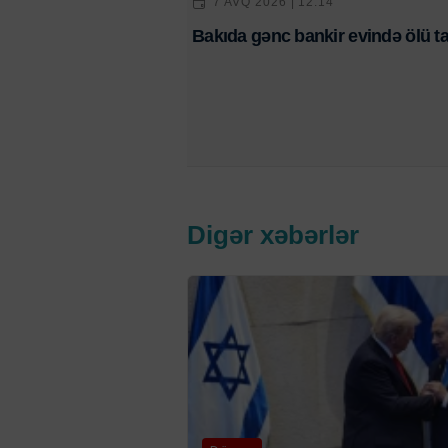
7 AVQ 2026 | 12:14
Bakıda gənc bankir evində ölü ta
Digər xəbərlər