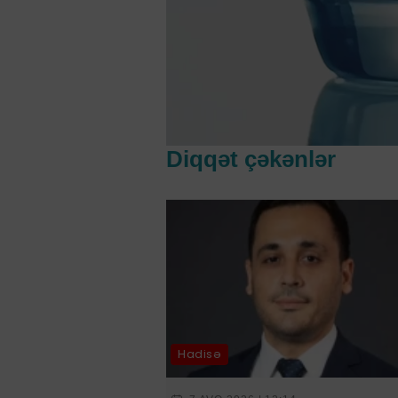
Diqqət çəkənlər
Hadisə