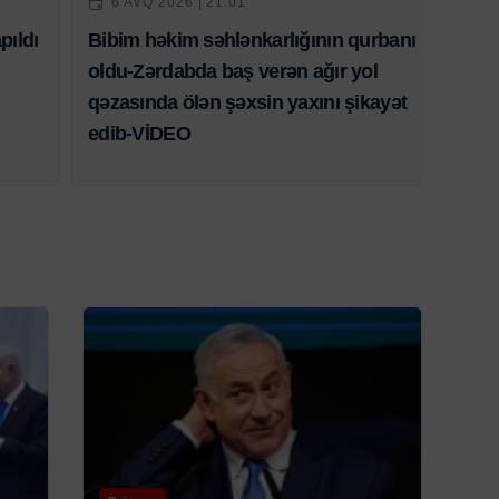
6 AVQ 2026 | 21:01
pıldı
Bibim həkim səhlənkarlığının qurbanı
oldu-Zərdabda baş verən ağır yol
qəzasında ölən şəxsin yaxını şikayət
edib-VİDEO