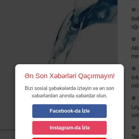
Bak
oğu
ABŞ
med
Ən Son Xəbərləri Qaçırmayın!
İnf
mö
Bizi sosial şəbəkələrdə izləyin və ən son
xəbərlərdən anında xəbərdar olun.
Ley
Facebook-da İzlə
xəb
Instagram-da İzlə
Təq