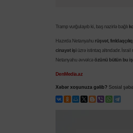
Tramp vurğulayıb ki, baş nazirlə bağlı
ko
Hazırda Netanyahu
rüşvət, fırıldaqçıl
cinayət işi
üzrə istintaq altındadır. İsra
Netanyahu əvvəlcə
özünü bütün bu işl
DenMedia.az
Xəbər xoşunuza gəlib?
Sosial şəbə