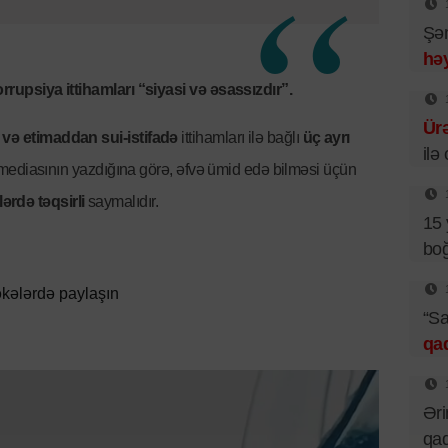
Şəm
həy
rrupsiya ittihamları “siyasi və əsassızdır”.
Ür
ıq və etimaddan sui-istifadə
ittihamları ilə bağlı
üç ayrı
ilə
il mediasının yazdığına görə, əfvə ümid edə bilməsi üçün
ərdə təqsirli
saymalıdır.
15 
boğ
kələrdə paylaşın
“Sa
qa
Əri
qad