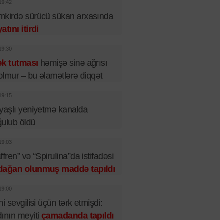
19:42
kirdə sürücü sükan arxasında
atını itirdi
19:30
ək tutması
həmişə sinə ağrısı
 olmur – bu əlamətlərə diqqət
19:15
yaşlı yeniyetmə kanalda
ulub öldü
19:03
ffren” və “Spirulina”da istifadəsi
dağan olunmuş maddə tapıldı
19:00
ni sevgilisi üçün tərk etmişdi:
ının meyiti
çamadanda tapıldı