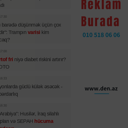
adı
17:30
u barədə düşünmək üçün çox
dir": Trampın
varisi
kim
acaq?
17:00
tof fri
niyə diabet riskini artırır?
FOTO
16:33
onlarda güclü külək əsəcək -
ərdarlıq
16:30
 Arabiya”: Husilər, İraq silahlı
upları və SEPAH
hücuma