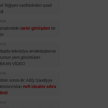
il Tağıyev vəzifəsindən azad
ldi
09:00
şinqtondakı
tarixi görüşdən
bir
tür
23:32
aşda televiziya əməkdaşlarına
umun yeni görüntüləri-
BAAN VİDEO
21:00
ildən sonra ilk: ABŞ Səudiyyə
əbistanından
neft idxalını sıfıra
irdi
20:42