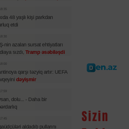
18:35
ıda 48 yaşlı kişi parkdan
rluq etdi
18:30
-nin azalan sursat ehtiyatları
iaya sızdı,
Tramp əsəbiləşdi
18:00
antinoya qarşı təzyiq artır: UEFA
vqeyini
dəyişmir
17:59
san, dolu... - Daha bir
ərdarlıq
17:45
aüdçüləri aldadıb pullarını