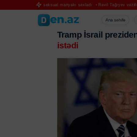
eyda olan seksual manyakı saxladı
Ravil Tağıyev vəzifəsindən azad 
Ana səhifə
Tramp İsrail prezid
istədi