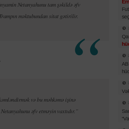
Emi
Binyamin Netanyahunu tam şəkildə əfv
Fut
rampın məktubundan sitat gətirilir.
seç
Qar
hü
,
ABŞ
hü
Vək
öhkəmləndirmək və bu məhkəmə işinə
 Netanyahunu əfv etməyin vaxtıdır.”
Sad
“Va