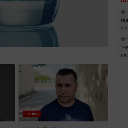
haz
Büt
də
“Re
müq
Hadisə