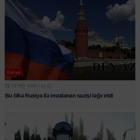
Dünya
13 FEV 2025 | 18:11
Bu ölkə Rusiya ilə imzalanan sazişi ləğv etdi