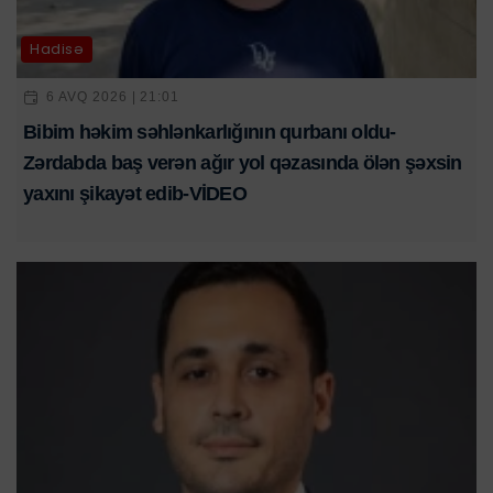
Hadisə
6 AVQ 2026 | 21:01
Bibim həkim səhlənkarlığının qurbanı oldu-
Zərdabda baş verən ağır yol qəzasında ölən şəxsin
yaxını şikayət edib-VİDEO