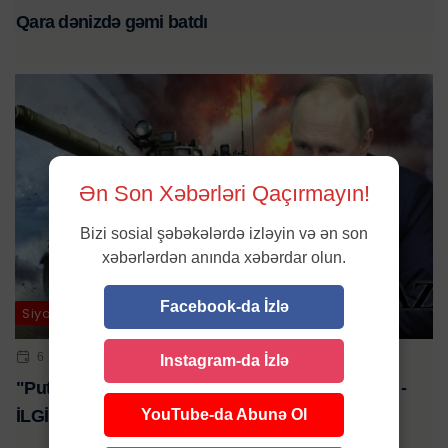
Qara dənizdə gəmi batdı
Ən Son Xəbərləri Qaçırmayın!
Bizi sosial şəbəkələrdə izləyin və ən son
xəbərlərdən anında xəbərdar olun.
Facebook-da İzlə
Siyasət
6 IYN 2024 | 18:15
Instagram-da İzlə
"Putinin müharibəni dayandırmaq istəyi yoxdur" -
YouTube-da Abunə Ol
İLGİNC AÇIQLAMA