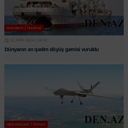
Gündəm / Hadisə
21 APR 2024 | 19:41
Dünyanın ən qədim döyüş gəmisi vuruldu
İqtisadiyyat / Dünya