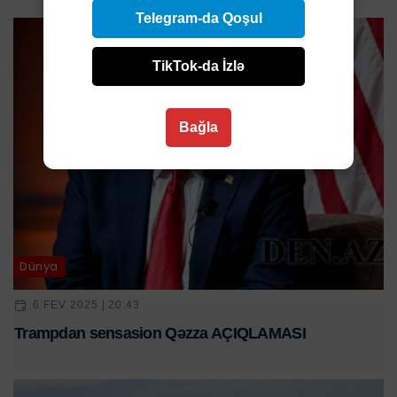
Telegram-da Qoşul
TikTok-da İzlə
Bağla
Dünya
6 FEV 2025 | 20:43
Trampdan sensasion Qəzza AÇIQLAMASI