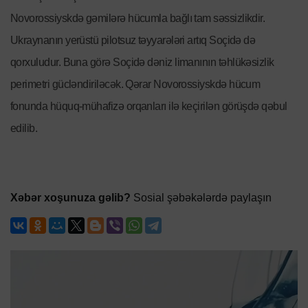
Novorossiyskdə gəmilərə hücumla bağlı tam səssizlikdir.
Ukraynanın yerüstü pilotsuz təyyarələri artıq Soçidə də
qorxuludur. Buna görə Soçidə dəniz limanının təhlükəsizlik
perimetri gücləndiriləcək. Qərar Novorossiyskdə hücum
fonunda hüquq-mühafizə orqanları ilə keçirilən görüşdə qəbul
edilib.
Xəbər xoşunuza gəlib?
Sosial şəbəkələrdə paylaşın