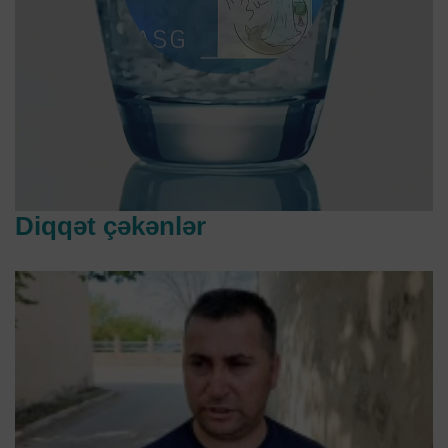
Diqqət çəkənlər