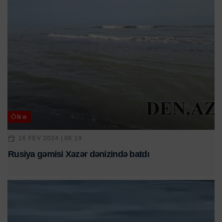
Ölkə
16 FEV 2024 | 06:19
Rusiya gəmisi Xəzər dənizində batdı