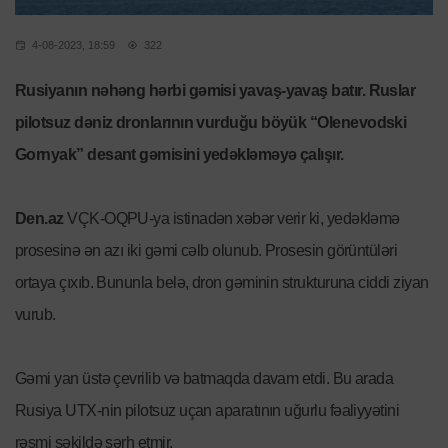
4-08-2023, 18:59
322
Rusiyanın nəhəng hərbi gəmisi yavaş-yavaş batır. Ruslar
pilotsuz dəniz dronlarının vurduğu böyük “Olenevodski
Gornyak” desant gəmisini yedəkləməyə çalışır.
Den.az
VÇK-OQPU-ya istinadən xəbər verir ki, yedəkləmə
prosesinə ən azı iki gəmi cəlb olunub. Prosesin görüntüləri
ortaya çıxıb. Bununla belə, dron gəminin strukturuna ciddi ziyan
vurub.
Gəmi yan üstə çevrilib və batmaqda davam etdi. Bu arada
Rusiya UTX-nin pilotsuz uçan aparatının uğurlu fəaliyyətini
rəsmi şəkildə şərh etmir.