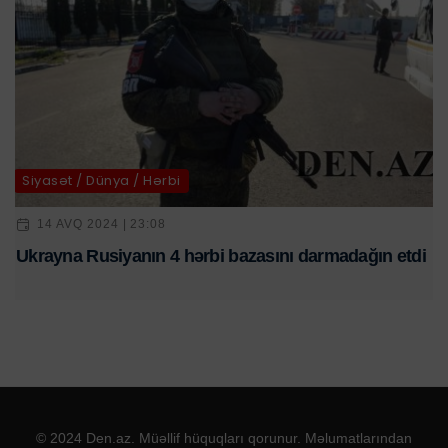
Siyasət / Dünya / Hərbi
14 AVQ 2024 | 23:08
Ukrayna Rusiyanın 4 hərbi bazasını darmadağın etdi
© 2024 Den.az. Müəllif hüquqları qorunur. Məlumatlarından